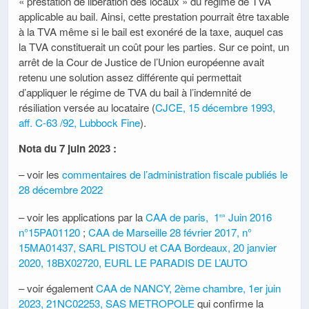
« prestation de libération des locaux » du régime de TVA
applicable au bail. Ainsi, cette prestation pourrait être taxable
à la TVA même si le bail est exonéré de la taxe, auquel cas
la TVA constituerait un coût pour les parties. Sur ce point, un
arrêt de la Cour de Justice de l’Union européenne avait
retenu une solution assez différente qui permettait
d’appliquer le régime de TVA du bail à l’indemnité de
résiliation versée au locataire (
CJCE, 15 décembre 1993,
aff. C-63 /92, Lubbock Fine
).
Nota du 7 juin 2023 :
– voir les
commentaires de l’administration fiscale publiés le
28 décembre 2022
– voir les applications par la
CAA de paris, 1
Juin 2016
er
n°15PA01120
;
CAA de Marseille 28 février 2017, n°
15MA01437, SARL PISTOU et CAA Bordeaux, 20 janvier
2020, 18BX02720, EURL LE PARADIS DE L’AUTO
– voir également
CAA de NANCY, 2ème chambre, 1er juin
2023, 21NC02253, SAS METROPOLE
qui confirme la