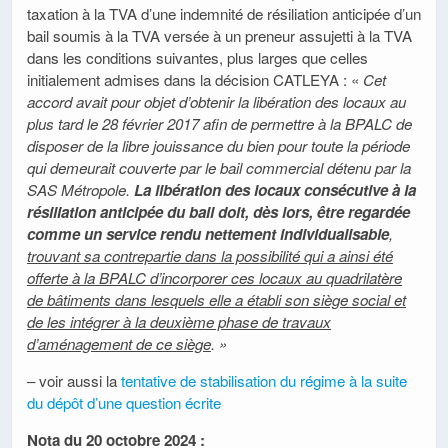
taxation à la TVA d’une indemnité de résiliation anticipée d’un
bail soumis à la TVA versée à un preneur assujetti à la TVA
dans les conditions suivantes, plus larges que celles
initialement admises dans la décision CATLEYA : «
Cet
accord avait pour objet d’obtenir la libération des locaux au
plus tard le 28 février 2017 afin de permettre à la BPALC de
disposer de la libre jouissance du bien pour toute la période
qui demeurait couverte par le bail commercial détenu par la
SAS Métropole.
La libération des locaux consécutive à la
résiliation anticipée du bail doit, dès lors, être regardée
comme un service rendu nettement individualisable
,
trouvant sa contrepartie dans la possibilité qui a ainsi été
offerte à la BPALC d’incorporer ces locaux au quadrilatère
de bâtiments dans lesquels elle a établi son siège social et
de les intégrer à la deuxième phase de travaux
d’aménagement de ce siège
. »
– voir aussi la
tentative de stabilisation du régime à la suite
du dépôt d’une question écrite
Nota du 20 octobre 2024 :