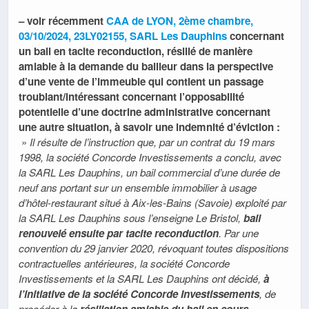
– voir récemment
CAA de LYON, 2ème chambre,
03/10/2024, 23LY02155, SARL Les Dauphins
concernant
un bail en tacite reconduction, résilié de manière
amiable à la demande du bailleur dans la perspective
d’une vente de l’immeuble qui contient un passage
troublant/intéressant concernant l’opposabilité
potentielle d’une doctrine administrative concernant
une autre situation, à savoir une indemnité d’éviction :
»
Il résulte de l’instruction que, par un contrat du 19 mars
1998, la société Concorde Investissements a conclu, avec
la SARL Les Dauphins, un bail commercial d’une durée de
neuf ans portant sur un ensemble immobilier à usage
d’hôtel-restaurant situé à Aix-les-Bains (Savoie) exploité par
la SARL Les Dauphins sous l’enseigne Le Bristol,
bail
renouvelé ensuite par tacite reconduction
. Par une
convention du 29 janvier 2020, révoquant toutes dispositions
contractuelles antérieures, la société Concorde
Investissements et la SARL Les Dauphins ont décidé,
à
l’initiative de la société Concorde Investissements
, de
procéder à la
résiliation amiable du bail en cours
,