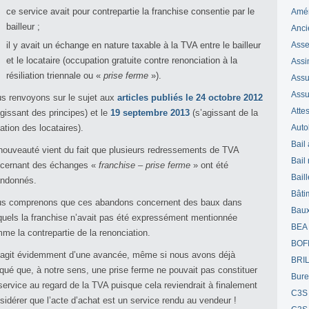
ce service avait pour contrepartie la franchise consentie par le
Amé
bailleur ;
Anci
il y avait un échange en nature taxable à la TVA entre le bailleur
Ass
et le locataire (occupation gratuite contre renonciation à la
Assi
résiliation triennale ou «
prise ferme
»).
Assuj
Assu
s renvoyons sur le sujet aux
articles publiés le 24 octobre 2012
Attes
agissant des principes) et le
19 septembre 2013
(s’agissant de la
uation des locataires).
Auto
Bail
nouveauté vient du fait que plusieurs redressements de TVA
Bail
cernant des échanges «
franchise – prise ferme
» ont été
Bail
ndonnés.
Bâti
s comprenons que ces abandons concernent des baux dans
Bau
quels la franchise n’avait pas été expressément mentionnée
BEA
me la contrepartie de la renonciation.
BOF
s’agit évidemment d’une avancée, même si nous avons déjà
BRI
iqué que, à notre sens, une prise ferme ne pouvait pas constituer
Bur
service au regard de la TVA puisque cela reviendrait à finalement
C3S
sidérer que l’acte d’achat est un service rendu au vendeur !