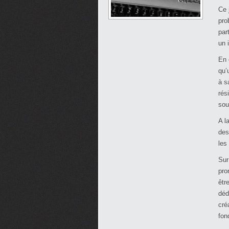
Ce 
pro
par
un 
En 
qu’
à s
rés
sou
A l
des
les
Sur
pro
êtr
déd
cré
fon