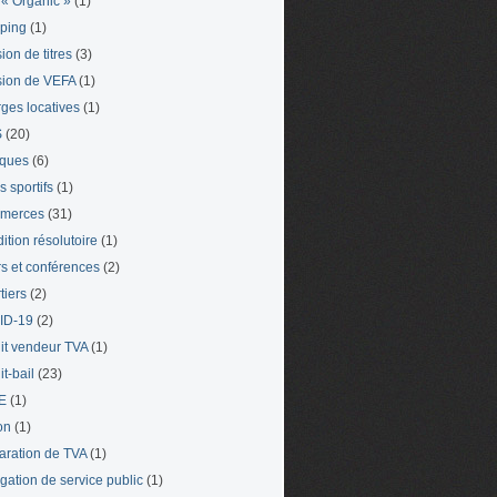
« Organic »
(1)
ping
(1)
ion de titres
(3)
ion de VEFA
(1)
ges locatives
(1)
S
(20)
iques
(6)
s sportifs
(1)
merces
(31)
ition résolutoire
(1)
s et conférences
(2)
tiers
(2)
ID-19
(2)
it vendeur TVA
(1)
t-bail
(23)
E
(1)
on
(1)
aration de TVA
(1)
gation de service public
(1)