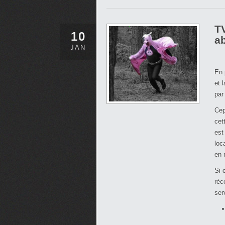
TV
10
a
JAN
En 
et 
par
Cep
cet
est
loc
en 
Si 
réc
ser