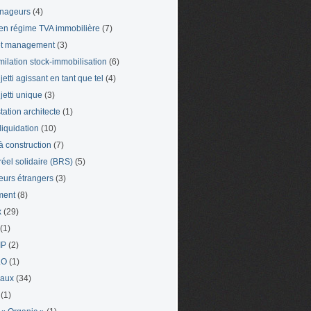
nageurs
(4)
en régime TVA immobilière
(7)
et management
(3)
milation stock-immobilisation
(6)
etti agissant en tant que tel
(4)
jetti unique
(3)
tation architecte
(1)
liquidation
(10)
 à construction
(7)
 réel solidaire (BRS)
(5)
leurs étrangers
(3)
ment
(8)
x
(29)
(1)
IP
(2)
LO
(1)
eaux
(34)
(1)