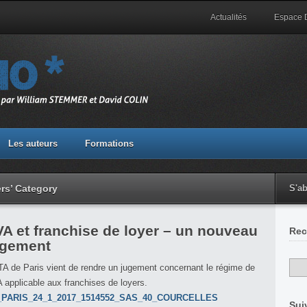
Actualités
Espace
Les auteurs
Formations
ers’ Category
S'a
A et franchise de loyer – un nouveau
Rec
ugement
TA de Paris vient de rendre un jugement concernant le régime de
 applicable aux franchises de loyers.
_PARIS_24_1_2017_1514552_SAS_40_COURCELLES
Sui