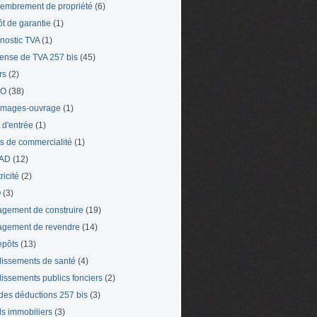
mbrement de propriété
(6)
t de garantie
(1)
nostic TVA
(1)
ense de TVA 257 bis
(45)
rs
(2)
TO
(38)
mages-ouvrage
(1)
t d'entrée
(1)
ts de commercialité
(1)
AD
(12)
ricité
(2)
O
(3)
gement de construire
(19)
gement de revendre
(14)
epôts
(13)
lissements de santé
(4)
lissements publics fonciers
(2)
 des déductions 257 bis
(3)
s immobiliers
(3)