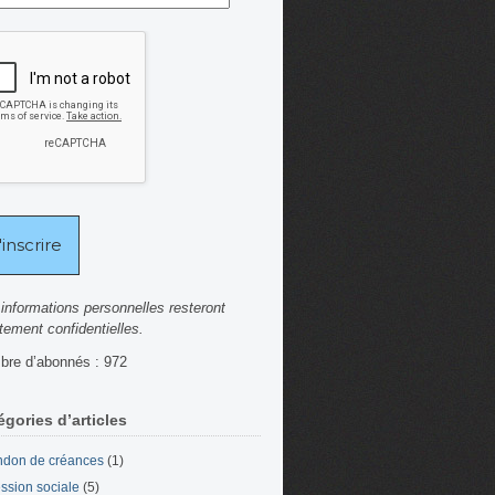
informations personnelles resteront
ctement confidentielles.
re d’abonnés : 972
égories d’articles
don de créances
(1)
ssion sociale
(5)