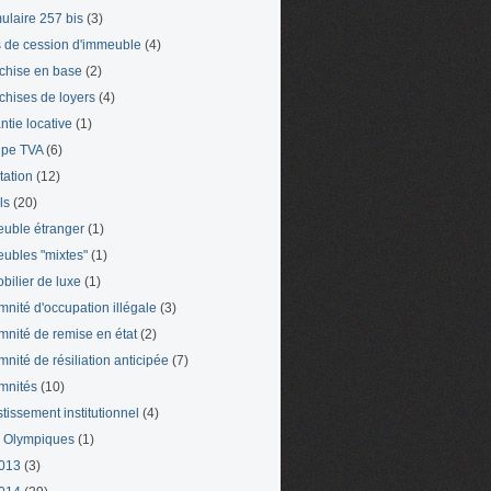
ulaire 257 bis
(3)
s de cession d'immeuble
(4)
chise en base
(2)
chises de loyers
(4)
ntie locative
(1)
pe TVA
(6)
tation
(12)
ls
(20)
uble étranger
(1)
ubles "mixtes"
(1)
bilier de luxe
(1)
mnité d'occupation illégale
(3)
mnité de remise en état
(2)
mnité de résiliation anticipée
(7)
mnités
(10)
stissement institutionnel
(4)
 Olympiques
(1)
013
(3)