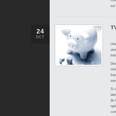
com
sur
TV
24
OCT
Une
une
tra
Des
vér
fra
ser
Si 
dan
(le
opt
com