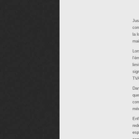
Jus
con
la 
mai
Lor
l’é
lim
sig
TVA
Dan
que
con
méc
Enf
red
esp