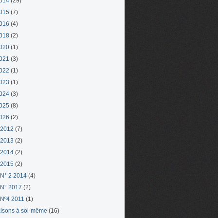
014
(29)
015
(7)
016
(4)
018
(2)
020
(1)
021
(3)
022
(1)
023
(1)
024
(3)
025
(8)
026
(2)
 2012
(7)
 2013
(2)
 2014
(2)
 2015
(2)
N° 2 2014
(4)
N° 2017
(2)
Nº4 2011
(1)
aisons à soi-même
(16)