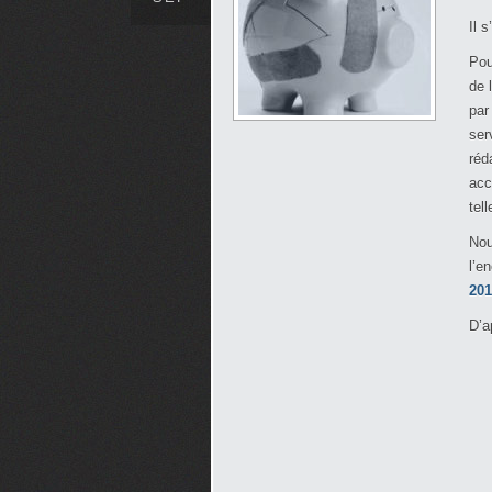
Il 
Pou
de 
par
ser
réd
acc
tel
Nou
l’e
201
D’a