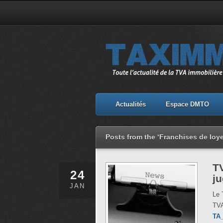
Actualités
Espace DMTO
Posts from the ‘Franchises de loy
TV
24
j
JAN
Le 
TVA
TA