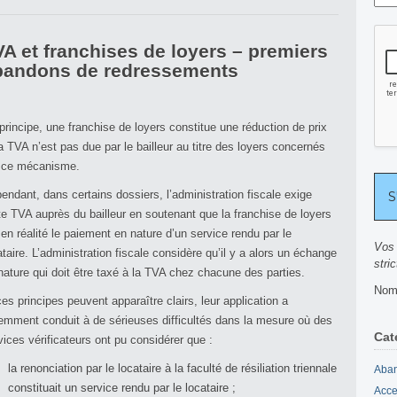
A et franchises de loyers – premiers
bandons de redressements
principe, une franchise de loyers constitue une réduction de prix
la TVA n’est pas due par le bailleur au titre des loyers concernés
 ce mécanisme.
endant, dans certains dossiers, l’administration fiscale exige
te TVA auprès du bailleur en soutenant que la franchise de loyers
 en réalité le paiement en nature d’un service rendu par le
Vos 
ataire. L’administration fiscale considère qu’il y a alors un échange
stri
nature qui doit être taxé à la TVA chez chacune des parties.
Nomb
ces principes peuvent apparaître clairs, leur application a
emment conduit à de sérieuses difficultés dans la mesure où des
Cat
vices vérificateurs ont pu considérer que :
la renonciation par le locataire à la faculté de résiliation triennale
Aban
constituait un service rendu par le locataire ;
Acce