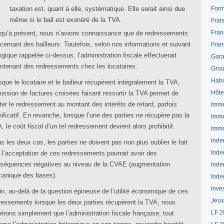
taxation est, quant à elle, systématique. Elle serait ainsi due
Form
même si le bail est exonéré de la TVA.
Frai
Fran
qu’à présent, nous n’avions connaissance que de redressements
cernant des bailleurs. Toutefois, selon nos informations et suivant
Fran
logique rappelée ci-dessus, l’administration fiscale effectuerait
Gara
ntenant des redressements chez les locataires.
Grou
Habi
sque le locataire et le bailleur récupèrent intégralement la TVA,
Hôte
mission de factures croisées faisant ressortir la TVA permet de
iter le redressement au montant des intérêts de retard, parfois
Imme
nificatif. En revanche, lorsque l’une des parties ne récupère pas la
Imme
, le coût fiscal d’un tel redressement devient alors prohibitif.
Immo
Inde
s les deux cas, les parties ne doivent pas non plus oublier le fait
Inde
 l’acceptation de ces redressements pourrait avoir des
séquences négatives au niveau de la CVAE (augmentation
Inde
anique des bases).
Inde
Inve
in, au-delà de la question épineuse de l’utilité économique de ces
Jeux
ressements lorsque les deux parties récupèrent la TVA, nous
LF 2
érons simplement que l’administration fiscale française, tout