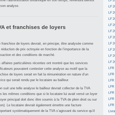
me l’administration britannique en son temps, reviendra bientôt
LF 2
 son analyse.
LF 2
LF 2
LF 2
LF 2
A et franchises de loyers
LF 2
LF 2
 franchise de loyers devrait, en principe, être analysée comme
LF 2
 réduction de prix octroyée en fonction de l’importance de la
LF 2
nsaction et des conditions de marché.
LF 2
LF 2
 affaires particulières récentes ont montré que les services
LFR
ificateurs pouvaient contester cette analyse au motif que la
nchise de loyers serait en fait la rémunération en nature d’un
LFR
vice qui serait rendu par le locataire au bailleur.
LFR
LFR
on suit une telle analyse le bailleur devrait collecter de la TVA
LFR 
s les mêmes conditions que si le locataire lui avait versé un loyer
LFR 
 loyer principal doit donc être soumis à la TVA de plein droit ou sur
ion). Le locataire devrait également émettre une facture
LFR 
portant systématiquement de la TVA s’agissant du service qu’il
Livr