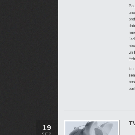
Pou
une
pro
dat
ren
l’a
néc
un 
éch
En 
sem
pos
bai
TV
19
SEP