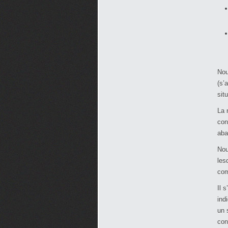
Nou
(s’
sit
La 
con
aba
Nou
les
com
Il 
ind
un 
con