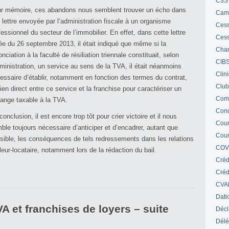
C3S 
r mémoire, ces abandons nous semblent trouver un écho dans
Cam
 lettre envoyée par l’administration fiscale à un organisme
Cess
fessionnel du secteur de l’immobilier. En effet, dans cette lettre
Cess
ée du 26 septembre 2013, il était indiqué que même si la
Char
onciation à la faculté de résiliation triennale constituait, selon
CIB
dministration, un service au sens de la TVA, il était néanmoins
Clin
essaire d’établir, notamment en fonction des termes du contrat,
Club
lien direct entre ce service et la franchise pour caractériser un
Com
ange taxable à la TVA.
Cond
conclusion, il est encore trop tôt pour crier victoire et il nous
Cour
ble toujours nécessaire d’anticiper et d’encadrer, autant que
Cour
sible, les conséquences de tels redressements dans les relations
COV
lleur-locataire, notamment lors de la rédaction du bail.
Créd
Crédi
CVA
Dati
A et franchises de loyers – suite
Décl
Délé