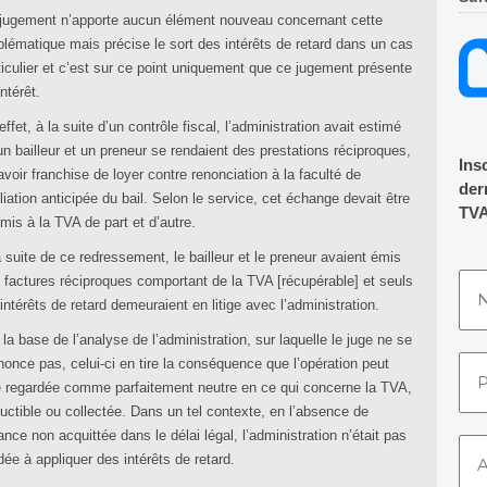
jugement n’apporte aucun élément nouveau concernant cette
blématique mais précise le sort des intérêts de retard dans un cas
ticulier et c’est sur ce point uniquement que ce jugement présente
intérêt.
effet, à la suite d’un contrôle fiscal, l’administration avait estimé
un bailleur et un preneur se rendaient des prestations réciproques,
Ins
avoir franchise de loyer contre renonciation à la faculté de
dern
iliation anticipée du bail. Selon le service, cet échange devait être
TVA
mis à la TVA de part et d’autre.
a suite de ce redressement, le bailleur et le preneur avaient émis
 factures réciproques comportant de la TVA [récupérable] et seuls
 intérêts de retard demeuraient en litige avec l’administration.
 la base de l’analyse de l’administration, sur laquelle le juge ne se
nonce pas, celui-ci en tire la conséquence que l’opération peut
e regardée comme parfaitement neutre en ce qui concerne la TVA,
uctible ou collectée. Dans un tel contexte, en l’absence de
ance non acquittée dans le délai légal, l’administration n’était pas
dée à appliquer des intérêts de retard.