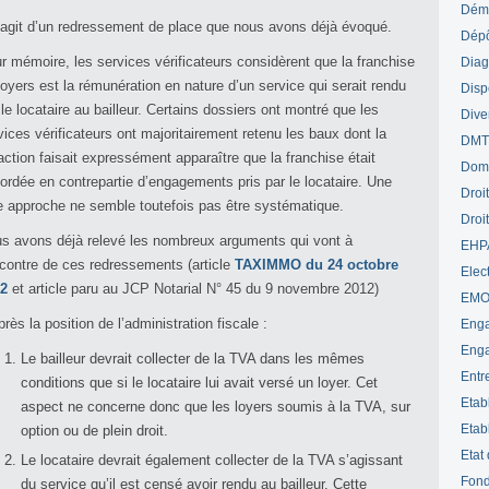
Déme
s’agit d’un redressement de place que nous avons déjà évoqué.
Dépô
r mémoire, les services vérificateurs considèrent que la franchise
Diag
loyers est la rémunération en nature d’un service qui serait rendu
Disp
 le locataire au bailleur. Certains dossiers ont montré que les
Dive
vices vérificateurs ont majoritairement retenu les baux dont la
DM
action faisait expressément apparaître que la franchise était
Dom
ordée en contrepartie d’engagements pris par le locataire. Une
Droi
le approche ne semble toutefois pas être systématique.
Droi
s avons déjà relevé les nombreux arguments qui vont à
EHP
ncontre de ces redressements (article
TAXIMMO du 24 octobre
Elect
2
et article paru au JCP Notarial N° 45 du 9 novembre 2012)
EM
près la position de l’administration fiscale :
Enga
Enga
Le bailleur devrait collecter de la TVA dans les mêmes
Entr
conditions que si le locataire lui avait versé un loyer. Cet
Etab
aspect ne concerne donc que les loyers soumis à la TVA, sur
Etab
option ou de plein droit.
Etat
Le locataire devrait également collecter de la TVA s’agissant
Fond
du service qu’il est censé avoir rendu au bailleur. Cette