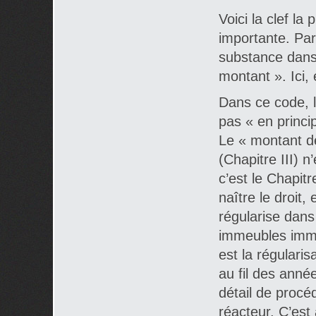
Voici la clef la 
importante. Par 
substance dans 
montant ». Ici, 
Dans ce code, l
pas « en princip
Le « montant de
(Chapitre III) n
c’est le Chapitr
naître le droit, 
régularise dans
immeubles immob
est la régularis
au fil des anné
détail de procé
réacteur. C’est