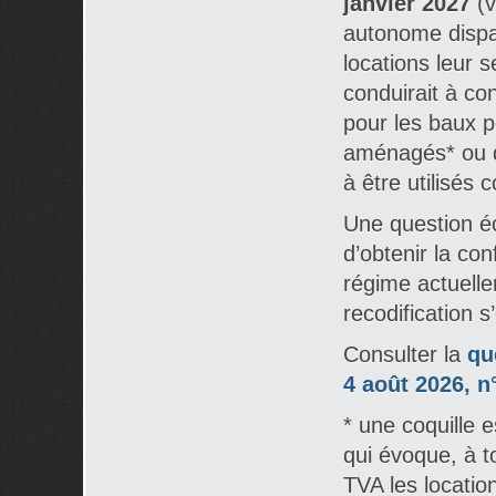
janvier 2027
(v
autonome dispa
locations leur s
conduirait à con
pour les baux p
aménagés* ou d
à être utilisés
Une question éc
d’obtenir la co
régime actuelle
recodification s
Consulter la
qu
4 août 2026, n
* une coquille 
qui évoque, à tor
TVA les locati