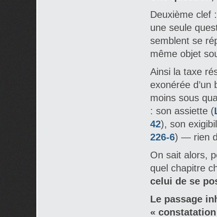
Deuxième clef 
une seule quest
semblent se rép
même objet sous
Ainsi la taxe ré
exonérée d’un b
moins sous qua
: son assiette (
42
), son exigibil
226-6
) — rien 
On sait alors, 
quel chapitre c
celui de se po
Le passage inh
« constatation