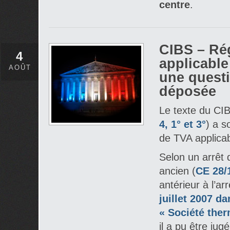
centre
.
CIBS – Ré
4
applicabl
AOÛT
une questi
déposée
Le texte du CIB
4, 1° et 3°
) a s
de TVA applica
Selon un arrêt 
ancien (
CE 28/
antérieur à l’ar
juillet 2007 da
« Société ther
il a pu être ju