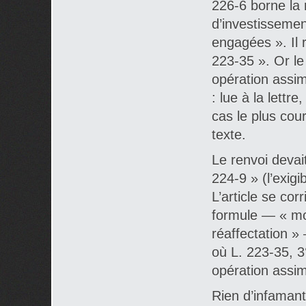
226-6 borne la 
d’investisseme
engagées ». Il r
223-35 ». Or le
opération assim
: lue à la lettr
cas le plus cou
texte.
Le renvoi devait 
224-9 » (l’exigib
L’article se cor
formule — « modi
réaffectation »
où L. 223-35, 3
opération assim
Rien d’infamant