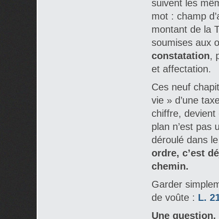
suivent les mê
mot : champ d’a
montant de la T
soumises aux ob
constatation
, 
et affectation.
Ces neuf chapit
vie » d’une taxe
chiffre, devient
plan n’est pas u
déroulé dans l
ordre, c’est dé
chemin.
Garder simpleme
de voûte :
L. 2
Une question, 