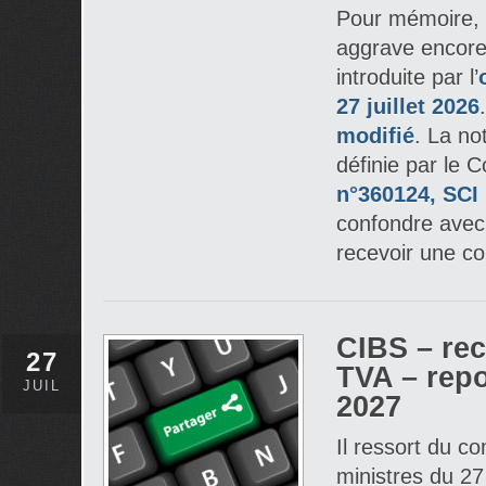
Pour mémoire, c
aggrave encore 
introduite par l’
27 juillet 2026
modifié
. La no
définie par le C
n°360124, SCI
confondre avec
recevoir une co
CIBS – rec
27
TVA – repo
JUIL
2027
Il ressort du c
ministres du 27