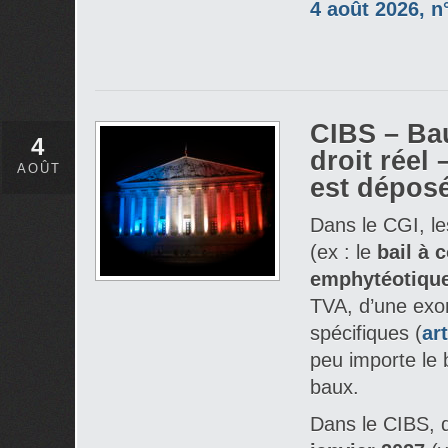
4 août 2026, n
CIBS – Ba
4
droit réel
AOÛT
est dépos
Dans le CGI, le
(ex : le
bail à 
emphytéotiqu
TVA, d’une exon
spécifiques (
ar
peu importe le 
baux.
Dans le CIBS, q