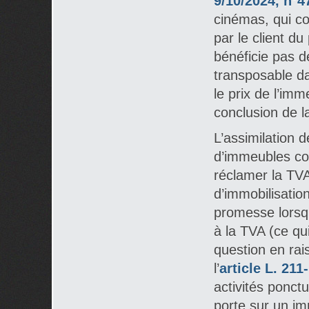
9/10/2024, n°4
cinémas, qui c
par le client du
bénéficie pas d
transposable d
le prix de l’imm
conclusion de l
L’assimilation
d’immeubles co
réclamer la TVA
d’immobilisation
promesse lorsqu
à la TVA (ce qu
question en rai
l’
article L. 211
activités ponct
porte sur un im