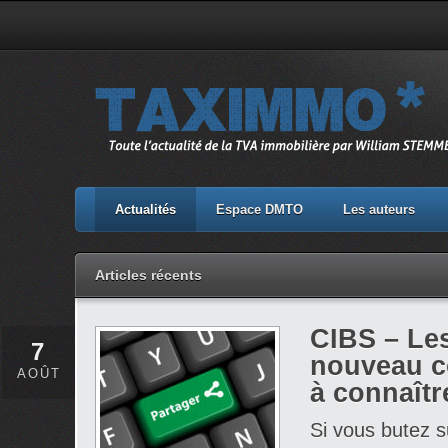
Actualités
Espace DMTO
Les auteurs
Articles récents
CIBS – Les
7
nouveau co
AOÛT
à connaîtr
Si vous butez s