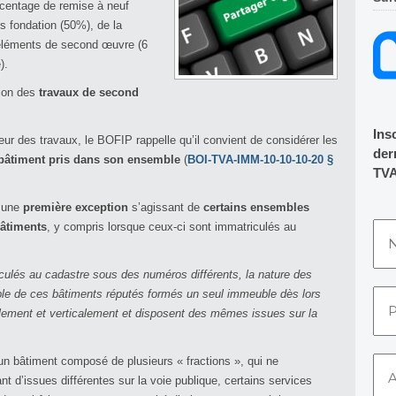
urcentage de remise à neuf
s fondation (50%), de la
éléments de second œuvre (6
).
tion des
travaux de second
Ins
leur des travaux, le BOFIP rappelle qu’il convient de considérer les
dern
 bâtiment pris dans son ensemble
(
BOI-TVA-IMM-10-10-10-20 §
TVA
 une
première exception
s’agissant de
certains ensembles
âtiments
, y compris lorsque ceux-ci sont immatriculés au
culés au cadastre sous des numéros différents, la nature des
ble de ces bâtiments réputés formés un seul immeuble dès lors
lement et verticalement et disposent des mêmes issues sur la
un bâtiment composé de plusieurs « fractions », qui ne
d’issues différentes sur la voie publique, certains services