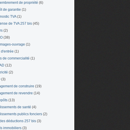
mbrement de propriété
(6)
t de garantie
(1)
nostic TVA
(1)
ense de TVA 257 bis
(45)
rs
(2)
TO
(38)
mages-ouvrage
(1)
t d'entrée
(1)
ts de commercialité
(1)
AD
(12)
ricité
(2)
O
(3)
gement de construire
(19)
gement de revendre
(14)
epôts
(13)
lissements de santé
(4)
lissements publics fonciers
(2)
 des déductions 257 bis
(3)
s immobiliers
(3)