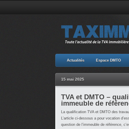
Actualités
Espace DMTO
15 mai 2025
TVA et DMTO – qualif
immeuble de référen
La qualification TVA et DMTO des travau
L’article ci-dessous a pour vocation d’ess
question de l’immeuble de référence, c’es