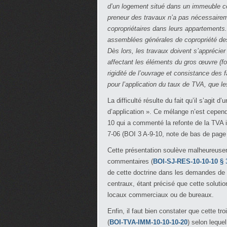
d’un logement situé dans un immeuble col
preneur des travaux n’a pas nécessairem
copropriétaires dans leurs appartements.
assemblées générales de copropriété des
Dès lors, les travaux doivent s’apprécie
affectant les éléments du gros œuvre (fo
rigidité de l’ouvrage et consistance des 
pour l’application du taux de TVA, que l
La difficulté résulte du fait qu’il s’agit
d’application ». Ce mélange n’est cepend
10 qui a commenté la refonte de la TVA im
7-06 (BOI 3 A-9-10, note de bas de page
Cette présentation soulève malheureusem
commentaires (
BOI-SJ-RES-10-10-10 § 
de cette doctrine dans les demandes de re
centraux, étant précisé que cette soluti
locaux commerciaux ou de bureaux.
Enfin, il faut bien constater que cette t
(
BOI-TVA-IMM-10-10-10-20
) selon lequel