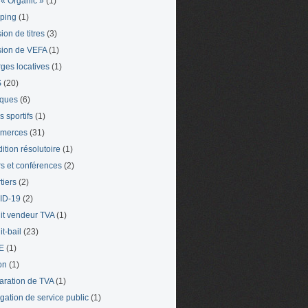
« Organic »
(1)
ping
(1)
ion de titres
(3)
ion de VEFA
(1)
ges locatives
(1)
S
(20)
iques
(6)
s sportifs
(1)
merces
(31)
ition résolutoire
(1)
s et conférences
(2)
tiers
(2)
ID-19
(2)
it vendeur TVA
(1)
t-bail
(23)
E
(1)
on
(1)
aration de TVA
(1)
gation de service public
(1)