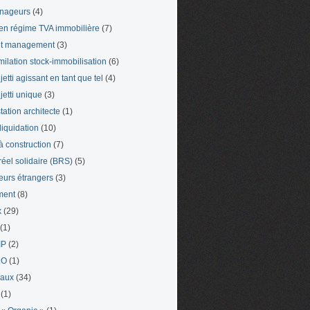
nageurs
(4)
en régime TVA immobilière
(7)
et management
(3)
milation stock-immobilisation
(6)
etti agissant en tant que tel
(4)
jetti unique
(3)
tation architecte
(1)
liquidation
(10)
 à construction
(7)
 réel solidaire (BRS)
(5)
leurs étrangers
(3)
ment
(8)
x
(29)
(1)
IP
(2)
LO
(1)
eaux
(34)
(1)