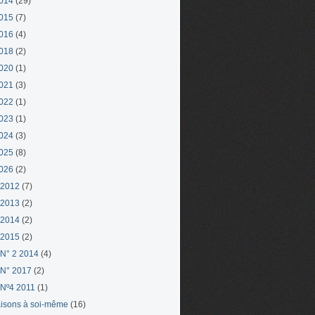
014
(29)
015
(7)
016
(4)
018
(2)
020
(1)
021
(3)
022
(1)
023
(1)
024
(3)
025
(8)
026
(2)
 2012
(7)
 2013
(2)
 2014
(2)
 2015
(2)
N° 2 2014
(4)
N° 2017
(2)
Nº4 2011
(1)
aisons à soi-même
(16)