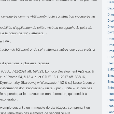
Déme
Dépô
Diag
est considérée comme «bâtiment» toute construction incorporée au
Disp
Dive
alités d’application du critère visé au paragraphe 1, point a),
DM
ue la notion de sol y attenant.
»
Dom
 de TVA :
Droi
 fraction de bâtiment et du sol y attenant autres que ceux visés à
Droi
EHP
 dispositions à plusieurs reprises.
Elect
EM
UE (CJUE 7-11-2024 aff. 594/23, Lomoco Development ApS e.a. §
Enga
ge. c/ Promo 54, § 18 & s. et CJUE 16-11-2017 aff. 308/16,
Enga
Dyrektor Izby Skarbowej w Warszawie § 52 & s.) laisse à penser
Entr
ansformation doit s’apprécier « unité » par « unité », et non pas
tée apportée par les travaux de transformation, qui conduit à
Etab
l’exonération.
Etab
Etat
’exemple suivant : un immeuble de dix étages, comprenant un
Fond
et d’une rénovation des éléments de second œuvre.