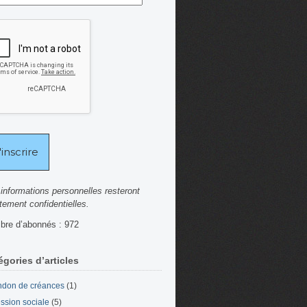
informations personnelles resteront
ctement confidentielles.
re d’abonnés : 972
égories d’articles
don de créances
(1)
ssion sociale
(5)