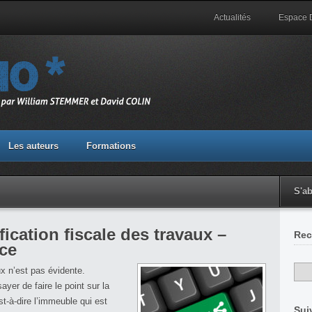
Actualités
Espace
Les auteurs
Formations
S'a
ication fiscale des travaux –
Rec
ce
x n’est pas évidente.
ayer de faire le point sur la
t-à-dire l’immeuble qui est
Sui