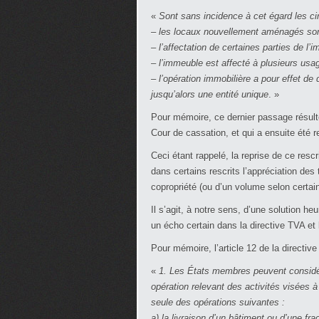
«
Sont sans incidence à cet égard les ci
– les locaux nouvellement aménagés sont
– l’affectation de certaines parties de l’
– l’immeuble est affecté à plusieurs usa
– l’opération immobilière a pour effet d
jusqu’alors une entité unique
. »
Pour mémoire, ce dernier passage résult
Cour de cassation, et qui a ensuite été r
Ceci étant rappelé, la reprise de ce resc
dans certains rescrits l’appréciation de
copropriété (ou d’un volume selon certai
Il s’agit, à notre sens, d’une solution h
un écho certain dans la directive TVA et
Pour mémoire, l’article 12 de la directiv
«
1. Les États membres peuvent considér
opération relevant des activités visées 
seule des opérations suivantes :
a) la livraison d’un bâtiment ou d’une fr