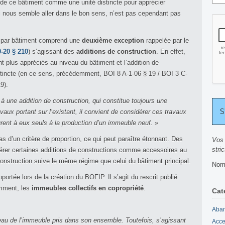
 de ce bâtiment comme une unité distincte pour apprécier
ui nous semble aller dans le bon sens, n’est pas cependant pas
ux par bâtiment comprend une
deuxième exception
rappelée par le
-20 § 210
) s’agissant des
additions de construction
. En effet,
t plus appréciés au niveau du bâtiment et l’addition de
distincte (en ce sens, précédemment, BOI 8 A-1-06 § 19 / BOI 3 C-
9).
 une addition de construction, qui constitue toujours une
vaux portant sur l’existant, il convient de considérer ces travaux
urent à eux seuls à la production d’un immeuble neuf.
»
s d’un critère de proportion, ce qui peut paraître étonnant. Des
Vos 
stri
érer certaines additions de constructions comme accessoires au
 construction suive le même régime que celui du bâtiment principal.
Nomb
pportée lors de la création du BOFIP. Il s’agit du rescrit publié
mment, les
immeubles collectifs en copropriété
.
Cat
Aban
eau de l’immeuble pris dans son ensemble. Toutefois, s’agissant
Acce