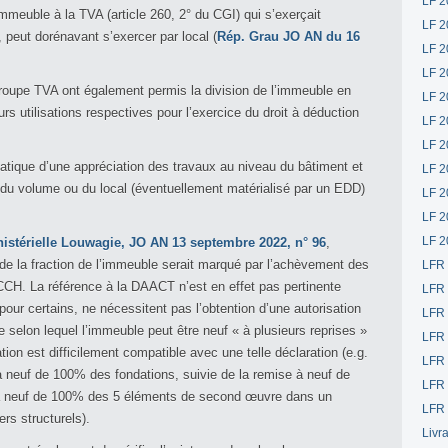
LF 2
immeuble à la TVA (article 260, 2° du CGI) qui s’exerçait
LF 2
peut dorénavant s’exercer par local (
Rép. Grau JO AN du 16
LF 2
LF 2
roupe TVA ont également permis la division de l’immeuble en
LF 2
rs utilisations respectives pour l’exercice du droit à déduction
LF 2
LF 2
atique d’une appréciation des travaux au niveau du bâtiment et
LF 2
 du volume ou du local (éventuellement matérialisé par un EDD)
LF 2
LF 2
LF 2
istérielle Louwagie, JO AN 13 septembre 2022, n° 96
,
de la fraction de l’immeuble serait marqué par l’achèvement des
LFR
 CCH. La référence à la DAACT n’est en effet pas pertinente
LFR
pour certains, ne nécessitent pas l’obtention d’une autorisation
LFR
 selon lequel l’immeuble peut être neuf « à plusieurs reprises »
LFR
ion est difficilement compatible avec une telle déclaration (e.g.
LFR 
à neuf de 100% des fondations, suivie de la remise à neuf de
LFR 
 à neuf de 100% des 5 éléments de second œuvre dans un
LFR 
s structurels).
Livr