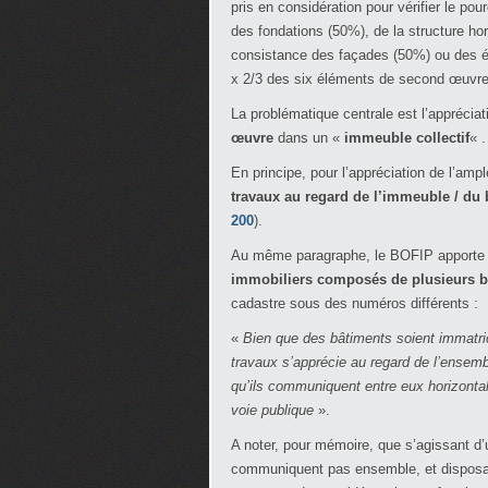
pris en considération pour vérifier le po
des fondations (50%), de la structure hor
consistance des façades (50%) ou des 
x 2/3 des six éléments de second œuvre
La problématique centrale est l’apprécia
œuvre
dans un «
immeuble collectif
« .
En principe, pour l’appréciation de l’amp
travaux au regard de l’immeuble / du
200
).
Au même paragraphe, le BOFIP apporte
immobiliers composés de plusieurs b
cadastre sous des numéros différents :
«
Bien que des bâtiments soient immatri
travaux s’apprécie au regard de l’ensem
qu’ils communiquent entre eux horizonta
voie publique
».
A noter, pour mémoire, que s’agissant d’
communiquent pas ensemble, et disposant 