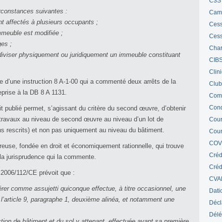
C3S 
rconstances suivantes :
Cam
 affectés à plusieurs occupants ;
Cess
immeuble est modifiée ;
Cess
ges ;
Char
e diviser physiquement ou juridiquement un immeuble constituant
CIB
Clin
e d’une instruction 8 A-1-00 qui a commenté deux arrêts de la
Club
eprise à la DB 8 A 1131.
Com
Cond
rit publié permet, s’agissant du critère du second œuvre, d’obtenir
s travaux au niveau de second œuvre au niveau d’un lot de
Cour
ns rescrits) et non pas uniquement au niveau du bâtiment.
Cour
COV
eureuse, fondée en droit et économiquement rationnelle, qui trouve
Créd
 la jurisprudence qui la commente.
Crédi
e 2006/112/CE prévoit que :
CVA
er comme assujetti quiconque effectue, à titre occasionnel, une
Dati
à l’article 9, paragraphe 1, deuxième alinéa, et notamment une
Décl
Délé
action de bâtiment et du sol y attenant, effectuée avant sa première