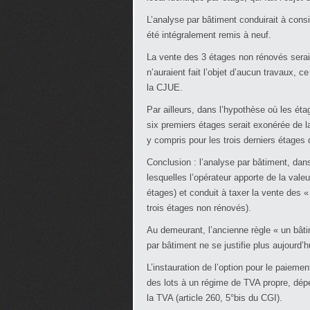
L’analyse par bâtiment conduirait à con
été intégralement remis à neuf.
La vente des 3 étages non rénovés serait
n’auraient fait l’objet d’aucun travaux, c
la CJUE.
Par ailleurs, dans l’hypothèse où les ét
six premiers étages serait exonérée de 
y compris pour les trois derniers étages q
Conclusion : l’analyse par bâtiment, dan
lesquelles l’opérateur apporte de la vale
étages) et conduit à taxer la vente des «
trois étages non rénovés).
Au demeurant, l’ancienne règle « un bâti
par bâtiment ne se justifie plus aujourd’h
L’instauration de l’option pour le paiem
des lots à un régime de TVA propre, dép
la TVA (article 260, 5°bis du CGI).