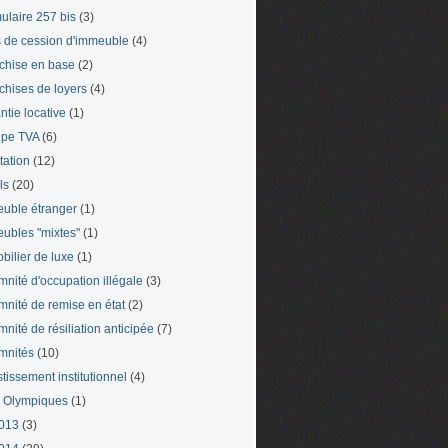
ulaire 257 bis
(3)
s de cession d'immeuble
(4)
chise en base
(2)
chises de loyers
(4)
ntie locative
(1)
pe TVA
(6)
tation
(12)
ls
(20)
uble étranger
(1)
ubles "mixtes"
(1)
bilier de luxe
(1)
mnité d'occupation illégale
(3)
mnité de remise en état
(2)
mnité de résiliation anticipée
(7)
mnités
(10)
stissement institutionnel
(4)
 Olympiques
(1)
013
(3)