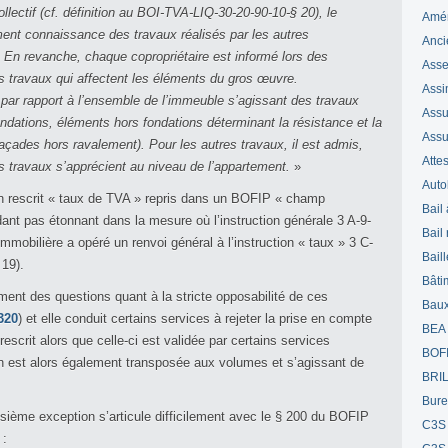
lectif (cf. définition au BOI-TVA-LIQ-30-20-90-10-§ 20), le
Amé
ent connaissance des travaux réalisés par les autres
Anci
 En revanche, chaque copropriétaire est informé lors des
Ass
 travaux qui affectent les éléments du gros œuvre.
Assi
r par rapport à l’ensemble de l’immeuble s’agissant des travaux
Assuj
ndations, éléments hors fondations déterminant la résistance et la
Assu
façades hors ravalement). Pour les autres travaux, il est admis,
Attes
es travaux s’apprécient au niveau de l’appartement.
»
Auto
 d’un rescrit « taux de TVA » repris dans un BOFIP « champ
Bail
ant pas étonnant dans la mesure où l’instruction générale 3 A-9-
Bail
mobilière a opéré un renvoi général à l’instruction « taux » 3 C-
Bail
 19).
Bâti
ent des questions quant à la stricte opposabilité de ces
Bau
320
) et elle conduit certains services à rejeter la prise en compte
BEA
scrit alors que celle-ci est validée par certains services
BOF
on est alors également transposée aux volumes et s’agissant de
BRI
Bur
roisième exception s’articule difficilement avec le § 200 du BOFIP
C3S
 :