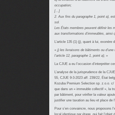
occupation;
[…]
2. Aux fins du paragraphe 1, point a), 
sol.
Les États membres peuvent définir les mod
aux transformations d’immeubles, ainsi q
L’article 135 (1) (j), quant à lui, exonère
«
j) les livraisons de bâtiments ou d’une
l’article 12, paragraphe 1, point a);
»
La CJUE a eu l’occasion d’interpréter ces
L’analyse de la jurisprudence de la CJ
55, CJUE 9-3-2023 aff. 239/22, État bel
Kozuba Premium Selection sp. z.o.o. c/ 
que dans un « immeuble collectif », la tr
par bâtiment, pour vérifier la valeur ajou
justifier une taxation au lieu et place de 
Pour s’en convaincre, nous proposons l
local identique par étage, qui fait l’obj