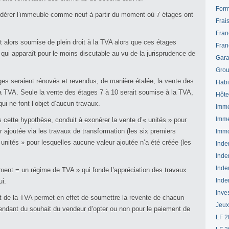
Form
sidérer l’immeuble comme neuf à partir du moment où 7 étages ont
Frai
Fran
 alors soumise de plein droit à la TVA alors que ces étages
Fran
e qui apparaît pour le moins discutable au vu de la jurisprudence de
Gara
Grou
ages seraient rénovés et revendus, de manière étalée, la vente des
Habi
la TVA. Seule la vente des étages 7 à 10 serait soumise à la TVA,
Hôte
ui ne font l’objet d’aucun travaux.
Imme
Imme
s cette hypothèse, conduit à exonérer la vente d’« unités » pour
ur ajoutée via les travaux de transformation (les six premiers
Immo
 unités » pour lesquelles aucune valeur ajoutée n’a été créée (les
Inde
Inde
Inde
ment = un régime de TVA » qui fonde l’appréciation des travaux
Inde
ui.
Inve
ent de la TVA permet en effet de soumettre la revente de chacun
Jeux
endant du souhait du vendeur d’opter ou non pour le paiement de
LF 2