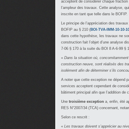
acceptent de considérer chaque fraction
l’ampleur des travaux. Cette analyse, q
inscrite en tant que telle dans le BOFIP.
Le principe de l’appréciation des trava
BOFIP au § 210 (
BOI-TVA-IMM-10-10-10
dans cette hypothèse, les travaux ne son
construction fait l’objet d’une analyse 
7-06 § 170 à la suite du BOI 8 A-6-99 § 1
«
Dans la situation où, concomitamment à
construction neuve, sont réalisés des tra
isolément afin de déterminer s’ils conco
A noter que cette exception ne dépend pa
services acceptent cependant de consid
bâtiment principal afin que l’addition de
Une
troisième exception
a, enfin, été a
RES N°2007/34 (TCA) concernant, nota
Selon ce rescrit :
«
Les travaux doivent s’apprécier au niv