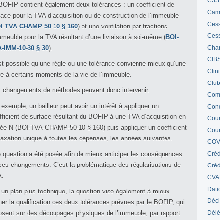
C3S 
BOFIP contient également deux tolérances : un coefficient de
Cam
face pour la TVA d’acquisition ou de construction de l’immeuble
Cess
I-TVA-CHAMP-50-10 § 160
) et une ventilation par fractions
Cess
mmeuble pour la TVA résultant d’une livraison à soi-même (
BOI-
-IMM-10-30 § 30
).
Char
CIB
est possible qu’une règle ou une tolérance convienne mieux qu’une
Clin
re à certains moments de la vie de l’immeuble.
Club
 changements de méthodes peuvent donc intervenir.
Com
 exemple, un bailleur peut avoir un intérêt à appliquer un
Cond
fficient de surface résultant du BOFIP à une TVA d’acquisition en
Cour
ée N (BOI-TVA-CHAMP-50-10 § 160) puis appliquer un coefficient
Cour
taxation unique à toutes les dépenses, les années suivantes.
COV
 question a été posée afin de mieux anticiper les conséquences
Créd
ces changements. C’est la problématique des régularisations de
Crédi
A.
CVA
Dati
 un plan plus technique, la question vise également à mieux
Décl
ner la qualification des deux tolérances prévues par le BOFIP, qui
osent sur des découpages physiques de l’immeuble, par rapport
Délé