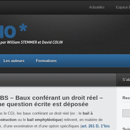
Actualités
Espace
Les auteurs
Formations
S'a
BS – Baux conférant un droit réel –
Rec
ne question écrite est déposée
s le CGI, les baux conférant un droit réel (ex : le
bail à
struction
ou le
bail emphytéotique
) relèvent, en matière de
, d’une exonération et d’une option spécifiques (
art. 261 D, 1°bis
Sui