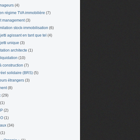
nageurs
(4)
en régime TVA immobilière
(7)
et management
(3)
milation stock-immobilisation
(6)
etti agissant en tant que tel
(4)
jetti unique
(3)
tation architecte
(1)
liquidation
(10)
 à construction
(7)
 réel solidaire (BRS)
(5)
leurs étrangers
(3)
ment
(8)
x
(29)
(1)
IP
(2)
LO
(1)
eaux
(34)
(1)