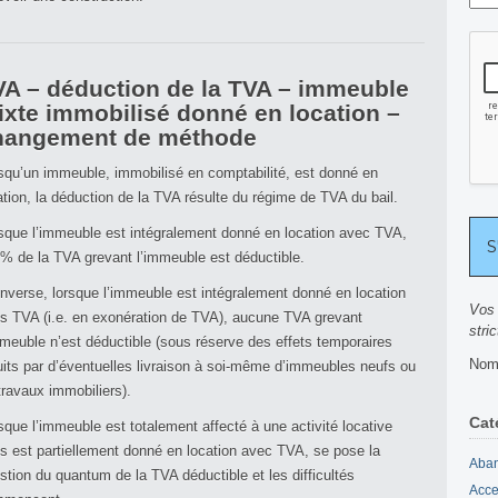
VA – déduction de la TVA – immeuble
ixte immobilisé donné en location –
hangement de méthode
squ’un immeuble, immobilisé en comptabilité, est donné en
ation, la déduction de la TVA résulte du régime de TVA du bail.
sque l’immeuble est intégralement donné en location avec TVA,
% de la TVA grevant l’immeuble est déductible.
’inverse, lorsque l’immeuble est intégralement donné en location
Vos 
s TVA (i.e. en exonération de TVA), aucune TVA grevant
stri
mmeuble n’est déductible (sous réserve des effets temporaires
Nomb
uits par d’éventuelles livraison à soi-même d’immeubles neufs ou
travaux immobiliers).
Cat
sque l’immeuble est totalement affecté à une activité locative
s est partiellement donné en location avec TVA, se pose la
Aban
stion du quantum de la TVA déductible et les difficultés
Acce