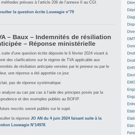
 méthodes prévues à l’article 206 de l’annexe II au CGI.
Déme
Dépô
sulter la question écrite Louwagie n°79
Diag
Disp
Dive
A – Baux – Indemnités de résiliation
DM
ticipée – Réponse ministérielle
Dom
a suite d’une question écrite déposée le 6 février 2024 visant à
Droi
enir des clarifications sur le régime de TVA applicable aux
Droi
emnités de résiliation anticipée versées par le preneur ou par le
EHP
lleur, une réponse a été apportée ce jour.
Elect
EM
clair, pas de réponse systématique.
Enga
 analyse au cas par cas à l’aide des principes posés par la
Enga
isprudence et des exemples publiés au BOFIP.
Entr
futurs rescrits seront publiés sur le sujet.
Etab
sulter la réponse
JO AN du 4 juin 2024 faisant suite à la
Etab
stion Louwagie N°14978
.
Etat
Fond