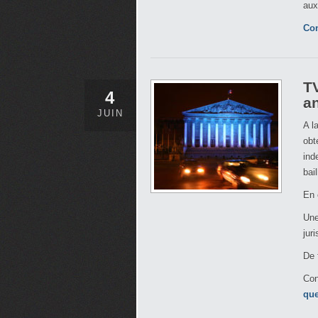
aux
Con
TV
4
an
JUIN
A l
obt
ind
bai
En 
Une
jur
De 
Con
que