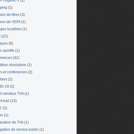
« Organic »
(1)
ping
(1)
ion de titres
(3)
ion de VEFA
(1)
ges locatives
(1)
S
(21)
iques
(6)
s sportifs
(1)
merces
(31)
ition résolutoire
(1)
s et conférences
(2)
tiers
(2)
ID-19
(2)
it vendeur TVA
(1)
t-bail
(23)
E
(1)
on
(1)
aration de TVA
(1)
gation de service public
(1)