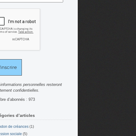
informations personnelles resteront
ctement confidentielles.
re d’abonnés : 973
égories d’articles
don de créances
(1)
ssion sociale
(5)