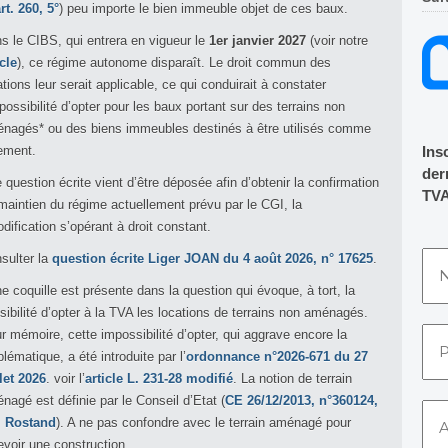
rt. 260, 5°
) peu importe le bien immeuble objet de ces baux.
s le CIBS, qui entrera en vigueur le
1er janvier 2027
(voir notre
icle
), ce régime autonome disparaît. Le droit commun des
ations leur serait applicable, ce qui conduirait à constater
mpossibilité d’opter pour les baux portant sur des terrains non
nagés* ou des biens immeubles destinés à être utilisés comme
ement.
Ins
dern
 question écrite vient d’être déposée afin d’obtenir la confirmation
TVA
maintien du régime actuellement prévu par le CGI, la
odification s’opérant à droit constant.
sulter la
question écrite Liger JOAN du 4 août 2026, n° 17625
.
ne coquille est présente dans la question qui évoque, à tort, la
sibilité d’opter à la TVA les locations de terrains non aménagés.
r mémoire, cette impossibilité d’opter, qui aggrave encore la
blématique, a été introduite par l’
ordonnance n°2026-671 du 27
llet 2026
. voir l’
article L. 231-28 modifié
. La notion de terrain
nagé est définie par le Conseil d’Etat (
CE 26/12/2013, n°360124,
 Rostand
). A ne pas confondre avec le terrain aménagé pour
evoir une construction.