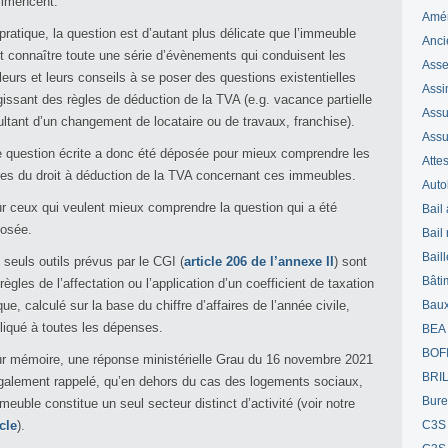
mmencent.
Amé
pratique, la question est d’autant plus délicate que l’immeuble
Anci
t connaître toute une série d’évènements qui conduisent les
Ass
lleurs et leurs conseils à se poser des questions existentielles
Assi
gissant des règles de déduction de la TVA (e.g. vacance partielle
Assuj
ultant d’un changement de locataire ou de travaux, franchise).
Assu
 question écrite a donc été déposée pour mieux comprendre les
Attes
les du droit à déduction de la TVA concernant ces immeubles.
Auto
r ceux qui veulent mieux comprendre la question qui a été
Bail
osée.
Bail
Bail
 seuls outils prévus par le CGI (
article 206 de l’annexe II
) sont
Bâti
 règles de l’affectation ou l’application d’un coefficient de taxation
que, calculé sur la base du chiffre d’affaires de l’année civile,
Bau
liqué à toutes les dépenses.
BEA
BOF
r mémoire, une réponse ministérielle Grau du 16 novembre 2021
BRI
galement rappelé, qu’en dehors du cas des logements sociaux,
Bur
mmeuble constitue un seul secteur distinct d’activité (voir notre
icle
).
C3S