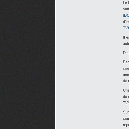
Le 
sur
(
BO
d’i
TVA
Il 
aut
Des
Par
coe
ann
de 
Une
de 
TV
Sur
cer
rep