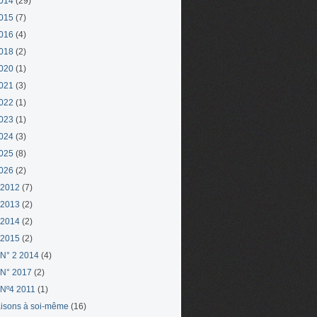
014
(29)
015
(7)
016
(4)
018
(2)
020
(1)
021
(3)
022
(1)
023
(1)
024
(3)
025
(8)
026
(2)
 2012
(7)
 2013
(2)
 2014
(2)
 2015
(2)
N° 2 2014
(4)
N° 2017
(2)
Nº4 2011
(1)
aisons à soi-même
(16)