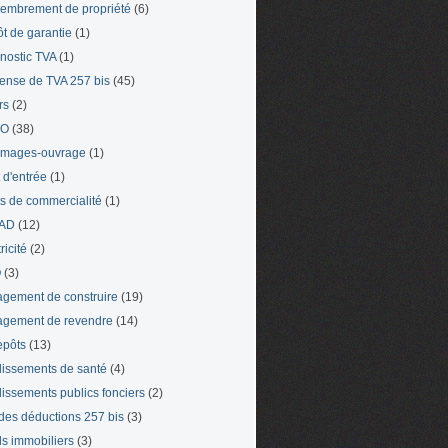
mbrement de propriété
(6)
t de garantie
(1)
nostic TVA
(1)
ense de TVA 257 bis
(45)
rs
(2)
TO
(38)
mages-ouvrage
(1)
t d'entrée
(1)
ts de commercialité
(1)
AD
(12)
ricité
(2)
O
(3)
gement de construire
(19)
gement de revendre
(14)
epôts
(13)
lissements de santé
(4)
lissements publics fonciers
(2)
 des déductions 257 bis
(3)
s immobiliers
(3)