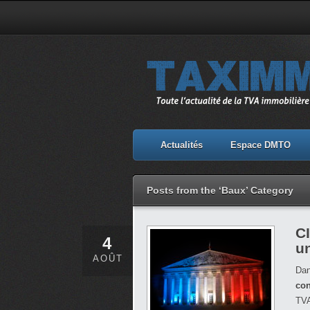
Actualités
Espace DMTO
Posts from the ‘Baux’ Category
CI
4
u
AOÛT
Dan
con
TVA