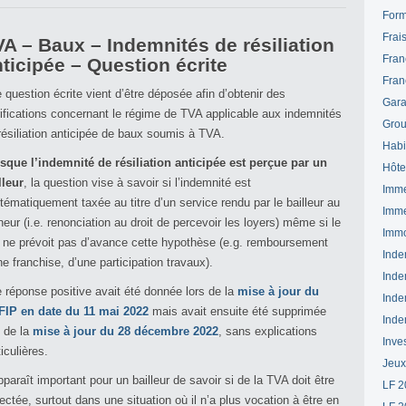
Form
Frai
A – Baux – Indemnités de résiliation
Fran
ticipée – Question écrite
Fran
 question écrite vient d’être déposée afin d’obtenir des
Gara
rifications concernant le régime de TVA applicable aux indemnités
Grou
résiliation anticipée de baux soumis à TVA.
Habi
sque l’indemnité de résiliation anticipée est perçue par un
Hôte
lleur
, la question vise à savoir si l’indemnité est
Imme
tématiquement taxée au titre d’un service rendu par le bailleur au
Imme
neur (i.e. renonciation au droit de percevoir les loyers) même si le
Immo
l ne prévoit pas d’avance cette hypothèse (e.g. remboursement
Inde
ne franchise, d’une participation travaux).
Inde
 réponse positive avait été donnée lors de la
mise à jour du
Inde
IP en date du 11 mai 2022
mais avait ensuite été supprimée
Inde
s de la
mise à jour du 28 décembre 2022
, sans explications
Inve
ticulières.
Jeux
apparaît important pour un bailleur de savoir si de la TVA doit être
LF 2
lectée, surtout dans une situation où il n’a plus vocation à être en