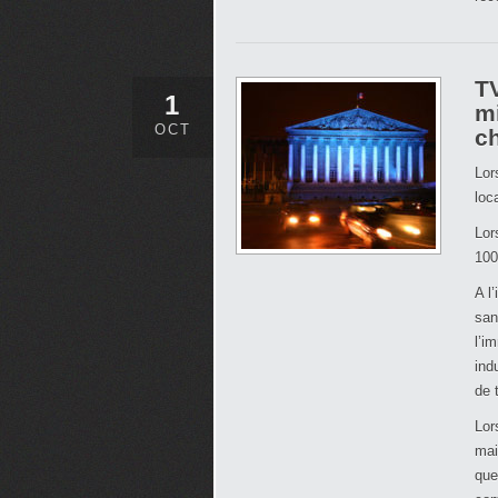
T
1
m
OCT
c
Lor
loc
Lor
100
A l
san
l’i
ind
de 
Lor
mai
que