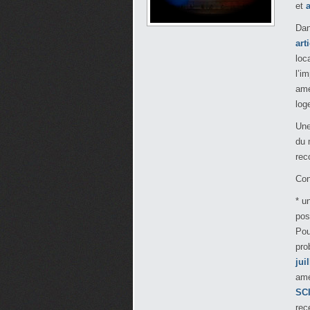
et
a
Dan
art
loc
l’i
amé
log
Une
du 
rec
Con
* u
pos
Pou
pro
jui
amé
SCI
rec