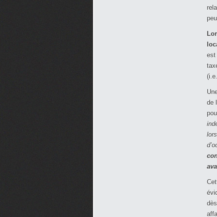
rel
peu
Lor
loc
est
tax
(i.
Une
de 
pou
ind
lor
d’o
con
ava
Cet
évi
dès
affa