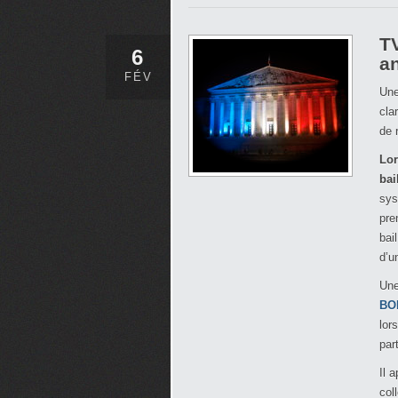
TV
6
an
FÉV
Une
cla
de 
Lor
bai
sys
pre
bai
d’u
Une
BOF
lor
par
Il 
col