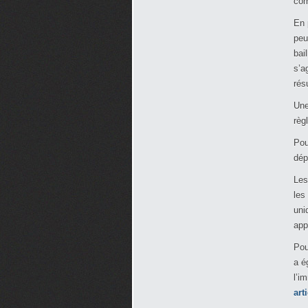
co
En 
peu
bai
s’a
rés
Une
règ
Pou
dép
Les
les
uni
app
Pou
a é
l’i
art