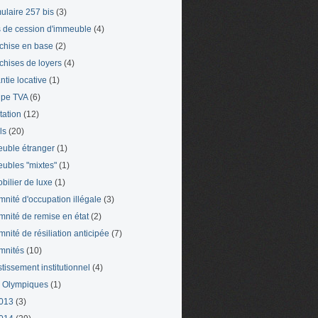
ulaire 257 bis
(3)
s de cession d'immeuble
(4)
chise en base
(2)
chises de loyers
(4)
ntie locative
(1)
pe TVA
(6)
tation
(12)
ls
(20)
uble étranger
(1)
ubles "mixtes"
(1)
bilier de luxe
(1)
mnité d'occupation illégale
(3)
mnité de remise en état
(2)
mnité de résiliation anticipée
(7)
mnités
(10)
stissement institutionnel
(4)
 Olympiques
(1)
013
(3)