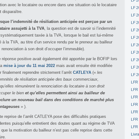
LF 2
ation avec le locataire ou encore dans une situation où le locataire
LF 2
t disparaître.
LF 2
sque l’indemnité de résiliation anticipée est perçue par un
LF 2
ataire assujetti à la TVA
, la question est de savoir si l’indemnité
LF 2
 systématiquement taxée à la TVA, lorsque le bail est lui-même
LF 2
é à la TVA, au titre d’un service rendu par le preneur au bailleur
LF 2
e. renonciation à son droit d’occuper l’immeuble).
LF 2
 réponse positive avait également été apportée par le BOFIP lors
LF 2
la
mise à jour du 11 mai 2022
mais avait ensuite été modifiée
LF 2
r finalement reprendre strictement l’arrêt
CATLEYA
(«
les
LF 2
emnités de résiliation anticipée des baux commerciaux,
LFR
squ’elles rémunèrent la renonciation du locataire à son droit
LFR
ccuper le bien
et qu’elles permettent ainsi au bailleur de
LFR
clure un nouveau bail dans des conditions de marché plus
LFR
ntageuses
» ).
LFR 
te reprise de l’arrêt CATLEYA pose des difficultés pratiques
LFR 
dentes puisqu’elle entretient des doutes quant au régime de TVA
LFR 
 que la motivation du bailleur n’est pas celle reprise dans cette
Livr
ire.