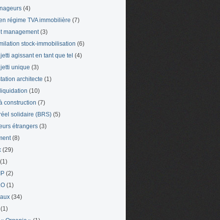
nageurs
(4)
en régime TVA immobilière
(7)
et management
(3)
milation stock-immobilisation
(6)
etti agissant en tant que tel
(4)
jetti unique
(3)
tation architecte
(1)
liquidation
(10)
 à construction
(7)
 réel solidaire (BRS)
(5)
leurs étrangers
(3)
ment
(8)
x
(29)
(1)
IP
(2)
LO
(1)
eaux
(34)
(1)