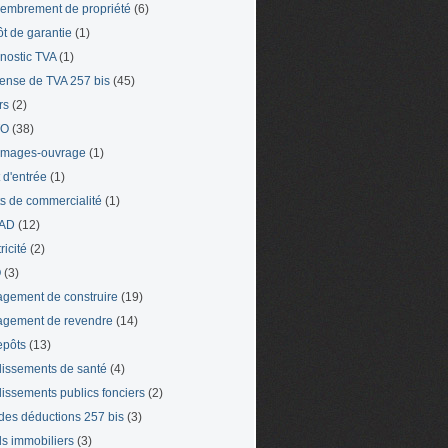
mbrement de propriété
(6)
t de garantie
(1)
nostic TVA
(1)
ense de TVA 257 bis
(45)
rs
(2)
TO
(38)
mages-ouvrage
(1)
t d'entrée
(1)
ts de commercialité
(1)
AD
(12)
ricité
(2)
O
(3)
gement de construire
(19)
gement de revendre
(14)
epôts
(13)
lissements de santé
(4)
lissements publics fonciers
(2)
 des déductions 257 bis
(3)
s immobiliers
(3)