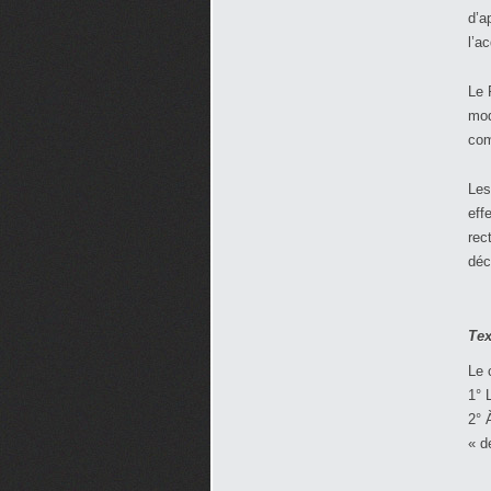
d’a
l’ac
Le 
mod
co
Les
eff
rec
déc
Tex
Le 
1° 
2° 
« d