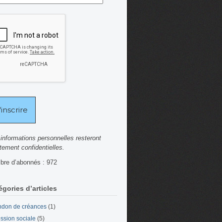
informations personnelles resteront
ctement confidentielles.
re d’abonnés : 972
égories d’articles
don de créances
(1)
ssion sociale
(5)