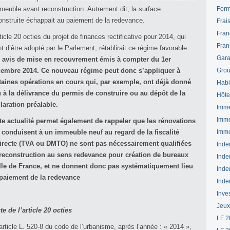
mmeuble avant reconstruction. Autrement dit, la surface
Form
onstruite échappait au paiement de la redevance.
Frai
Fran
rticle 20 octies du projet de finances rectificative pour 2014, qui
Fran
nt d’être adopté par le Parlement, rétablirait ce régime favorable
Gara
x
avis de mise en recouvrement émis à compter du 1er
embre 2014. Ce nouveau régime peut donc s’appliquer à
Grou
taines opérations en cours qui, par exemple, ont déjà donné
Habi
u à la délivrance du permis de construire ou au dépôt de la
Hôte
laration préalable.
Imme
Imme
te actualité permet également de rappeler que les rénovations
 conduisent à un immeuble neuf au regard de la fiscalité
Immo
irecte (TVA ou DMTO) ne sont pas nécessairement qualifiées
Inde
reconstruction au sens redevance pour création de bureaux
Inde
Ile de France, et ne donnent donc pas systématiquement lieu
Inde
paiement de la redevance
Inde
Inve
Jeux
te de l’article 20 octies
LF 2
’article L. 520-8 du code de l’urbanisme, après l’année : « 2014 »,