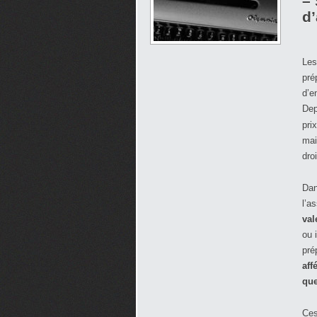
–
d’
Les
pré
d’e
Dep
pri
mai
dro
Dan
l’a
val
ou 
pré
aff
que
Ces