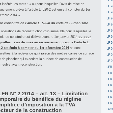
LF 2
t insérés les mots : « ou pour lesquelles l’avis de mise en
LF 2
ouvrement prévu à l’article L. 520-2 est émis à compter du 1er
LF 2
embre 2014 ».
LF 2
te consolidé de l’article L. 520-8 du code de l’urbanisme
LF 2
LF 2
 opérations de reconstruction d’un immeuble pour lesquelles le
mis de construire est délivré avant le 1er janvier 2014
ou pour
LF 2
quelles l’avis de mise en recouvrement prévu à l’article L.
LF 2
-2 est émis à compter du 1er décembre 2014
ne sont
LF 2
ujetties à la redevance qu’à raison des mètres carrés de surface
LF 2
le de plancher qui excèdent la surface de construction de
LF 2
mmeuble avant reconstruction.
LFR
LFR
LFR
LFR
LFR 
FR N° 2 2014 – art. 13 – Limitation
LFR 
emporaire du bénéfice du régime
LFR 
mplifiée d’imposition à la TVA –
cteur de la construction
Livr