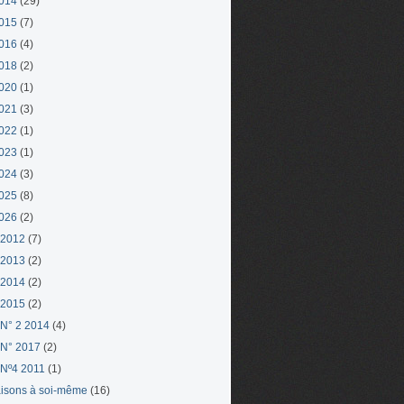
014
(29)
015
(7)
016
(4)
018
(2)
020
(1)
021
(3)
022
(1)
023
(1)
024
(3)
025
(8)
026
(2)
 2012
(7)
 2013
(2)
 2014
(2)
 2015
(2)
N° 2 2014
(4)
N° 2017
(2)
Nº4 2011
(1)
aisons à soi-même
(16)