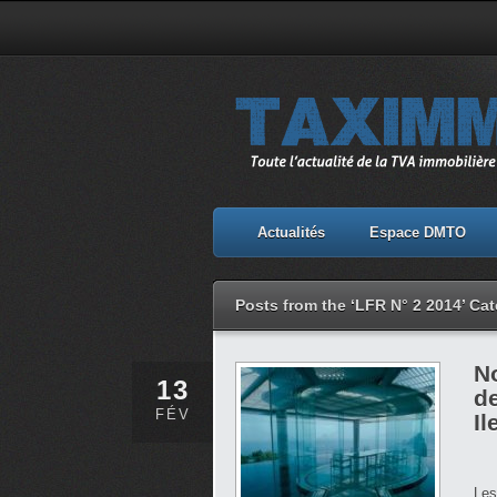
Actualités
Espace DMTO
Posts from the ‘LFR N° 2 2014’ Ca
No
13
de
FÉV
Il
Les