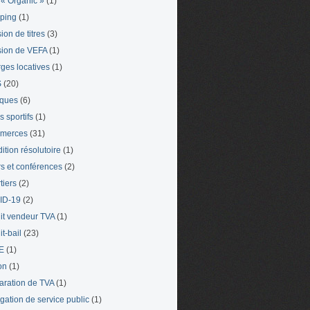
« Organic »
(1)
ping
(1)
ion de titres
(3)
ion de VEFA
(1)
ges locatives
(1)
S
(20)
iques
(6)
s sportifs
(1)
merces
(31)
ition résolutoire
(1)
s et conférences
(2)
tiers
(2)
ID-19
(2)
it vendeur TVA
(1)
t-bail
(23)
E
(1)
on
(1)
aration de TVA
(1)
gation de service public
(1)