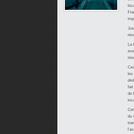
loc
Fra
imp
Jus
rés
La 
exe
rés
Ces
les
déd
fai
de 
loc
Cet
du 
tra
l’a