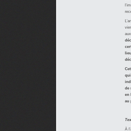
l’i
rec
L’a
vie
au
déc
cer
lie
déc
Cet
qui
ind
de 
en 
au 
Tex
À l