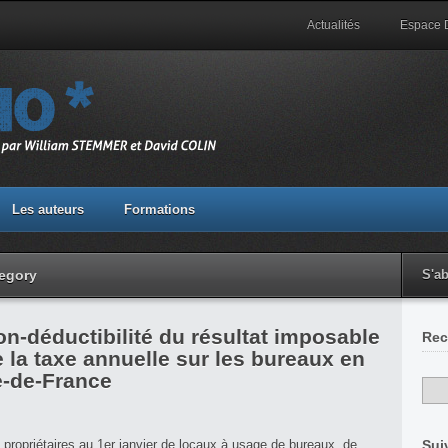
Actualités
Espace
Les auteurs
Formations
tegory
S'a
n-déductibilité du résultat imposable
Rec
 la taxe annuelle sur les bureaux en
e-de-France
 propriétaires au 1
er
janvier de locaux à usage de bureaux, de
Sui