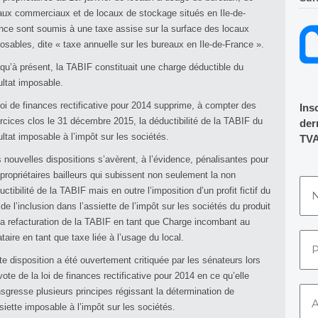
aux commerciaux et de locaux de stockage situés en Ile-de-
nce sont soumis à une taxe assise sur la surface des locaux
osables, dite « taxe annuelle sur les bureaux en Ile-de-France ».
qu’à présent, la TABIF constituait une charge déductible du
ultat imposable.
loi de finances rectificative pour 2014 supprime, à compter des
Ins
rcices clos le 31 décembre 2015, la déductibilité de la TABIF du
dern
ultat imposable à l’impôt sur les sociétés.
TVA
 nouvelles dispositions s’avèrent, à l’évidence, pénalisantes pour
 propriétaires bailleurs qui subissent non seulement la non
uctibilité de la TABIF mais en outre l’imposition d’un profit fictif du
t de l’inclusion dans l’assiette de l’impôt sur les sociétés du produit
la refacturation de la TABIF en tant que Charge incombant au
ataire en tant que taxe liée à l’usage du local.
te disposition a été ouvertement critiquée par les sénateurs lors
vote de la loi de finances rectificative pour 2014 en ce qu’elle
nsgresse plusieurs principes régissant la détermination de
ssiette imposable à l’impôt sur les sociétés.