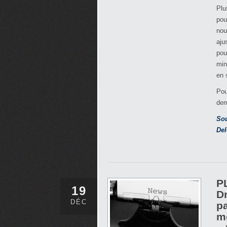
Plu
pou
nou
aju
pou
min
en 
Pou
dem
So
Del
PL
19
Dr
DÉC
p
m