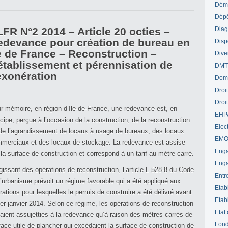
Déme
Dépô
FR N°2 2014 – Article 20 octies –
Diag
edevance pour création de bureau en
Disp
e de France – Reconstruction –
Dive
établissement et pérennisation de
DM
exonération
Dom
Droi
Droi
r mémoire, en région d’Ile-de-France, une redevance est, en
EHP
ncipe, perçue à l’occasion de la construction, de la reconstruction
Elect
de l’agrandissement de locaux à usage de bureaux, des locaux
EM
merciaux et des locaux de stockage. La redevance est assise
Enga
 la surface de construction et correspond à un tarif au mètre carré.
Enga
gissant des opérations de reconstruction, l’article L 528-8 du Code
Entr
l’urbanisme prévoit un régime favorable qui a été appliqué aux
Etab
rations pour lesquelles le permis de construire a été délivré avant
Etab
er
janvier 2014. Selon ce régime, les opérations de reconstruction
Etat
taient assujetties à la redevance qu’à raison des mètres carrés de
Fond
face utile de plancher qui excédaient la surface de construction de