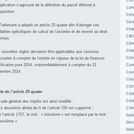
C3S 
pplication s’agissant de la définition du passif afférent à
Cam
quisition.
Cess
Cess
Parlement a adopté un article 25 quater afin d’abroger ces
Char
alités spécifiques de calcul de l’assiette et de revenir au droit
CIB
mmun.
Clin
Club
 nouvelles règles devraient être applicables aux cessions
Com
ectuées à compter de l’entrée en vigueur de la loi de finances
tificative pour 2014, vraisemblablement à compter du 31
Cond
embre 2014.
Cour
Cour
COV
te de l’a
rticle 25 quater
Créd
Crédi
code général des impôts est ainsi modifié :
Le deuxième alinéa du II de l’article 726 est supprimé ;
CVA
À l’article 1757, le mot : « troisième » est remplacé par le mot :
Dati
euxième »
Décl
Délé