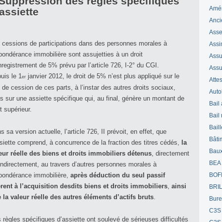
 Suppression des règles spécifiques
Amé
assiette
Anci
Ass
 cessions de participations dans des personnes morales à
Assi
pondérance immobilière sont assujetties à un droit
Assuj
nregistrement de 5% prévu par l’article 726, I-2° du CGI.
Assu
uis le 1
janvier 2012, le droit de 5% n’est plus appliqué sur le
er
Attes
x de cession de ces parts, à l’instar des autres droits sociaux,
Auto
s sur une assiette spécifique qui, au final, génère un montant de
Bail
it supérieur.
Bail
Bail
s sa version actuelle, l’article 726, II prévoit, en effet, que
Bâti
ssiette comprend, à concurrence de la fraction des titres cédés,
la
Bau
eur réelle des biens et droits immobiliers détenus
, directement
BEA
indirectement, au travers d’autres personnes morales à
pondérance immobilière,
après déduction du seul passif
BOF
érent à l’acquisition desdits biens et droits immobiliers
,
ainsi
BRI
 la valeur réelle des autres éléments d’actifs bruts
.
Bur
C3S
 règles spécifiques d’assiette ont soulevé de sérieuses difficultés