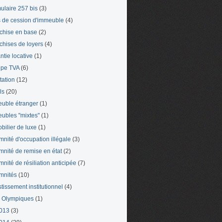
ulaire 257 bis
(3)
s de cession d'immeuble
(4)
chise en base
(2)
chises de loyers
(4)
ntie locative
(1)
pe TVA
(6)
tation
(12)
ls
(20)
uble étranger
(1)
ubles "mixtes"
(1)
bilier de luxe
(1)
mnité d'occupation illégale
(3)
mnité de remise en état
(2)
mnité de résiliation anticipée
(7)
mnités
(10)
stissement institutionnel
(4)
 Olympiques
(1)
013
(3)