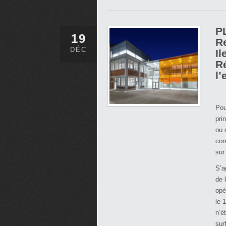
PL
19
R
DÉC
Il
R
l’
Pou
pri
ou 
com
sur
S’a
de 
opé
le 1
n’é
sur