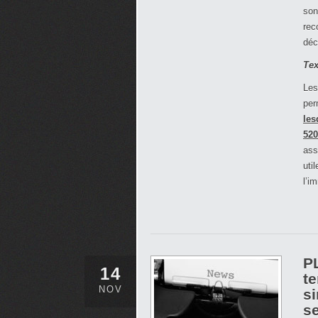
son
rec
déc
Tex
Les
per
les
520
ass
uti
l’i
PL
14
t
NOV
si
se