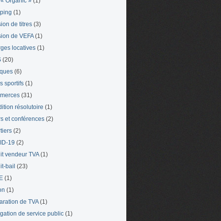
« Organic »
(1)
ping
(1)
ion de titres
(3)
ion de VEFA
(1)
ges locatives
(1)
S
(20)
iques
(6)
s sportifs
(1)
merces
(31)
ition résolutoire
(1)
s et conférences
(2)
tiers
(2)
ID-19
(2)
it vendeur TVA
(1)
t-bail
(23)
E
(1)
on
(1)
aration de TVA
(1)
gation de service public
(1)