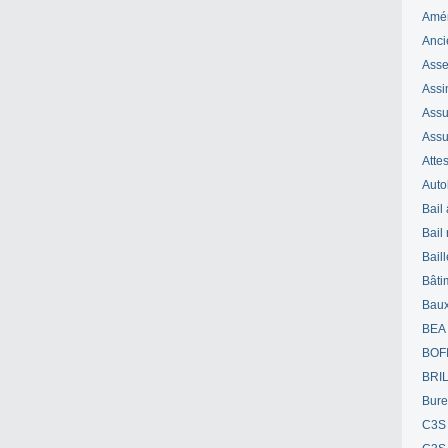
Amé
Anci
Ass
Assi
Assuj
Assu
Attes
Auto
Bail
Bail
Bail
Bâti
Bau
BEA
BOF
BRI
Bur
C3S