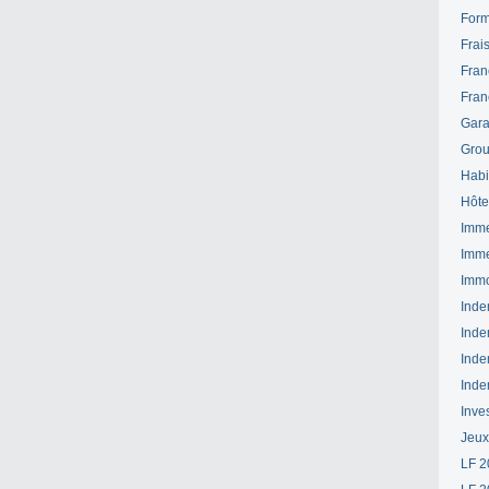
Form
Frai
Fran
Fran
Gara
Grou
Habi
Hôte
Imme
Imme
Immo
Inde
Inde
Inde
Inde
Inve
Jeux
LF 2