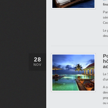
fin
Par
sén
Cec
Le 
deu
Po
28
h
NOV
ad
Le 
d’u
A c
dev
pro
ou 