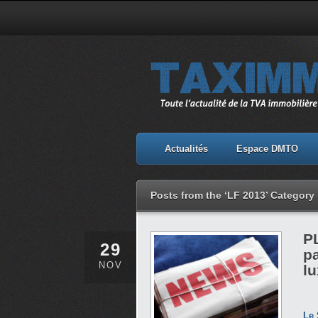
Actualités
Espace DMTO
Posts from the ‘LF 2013’ Category
PL
29
pa
NOV
l
Le 