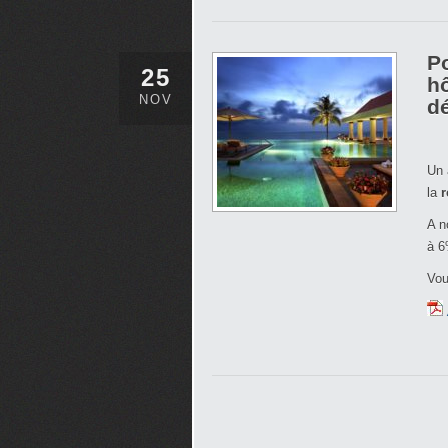
Po
25
h
NOV
d
Un 
la
r
A n
à 6
Vou