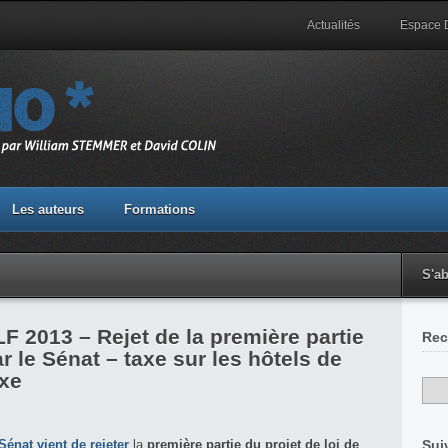
Actualités
Espace
Les auteurs
Formations
S'a
F 2013 – Rejet de la première partie
Rec
r le Sénat – taxe sur les hôtels de
uxe
Sénat vient de
rejeter
la
première partie du projet de loi de
Sui