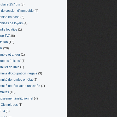
ulaire 257 bis
(3)
s de cession d'immeuble
(4)
chise en base
(2)
chises de loyers
(4)
ntie locative
(1)
pe TVA
(6)
tation
(12)
ls
(20)
uble étranger
(1)
ubles "mixtes"
(1)
bilier de luxe
(1)
mnité d'occupation illégale
(3)
mnité de remise en état
(2)
mnité de résiliation anticipée
(7)
mnités
(10)
stissement institutionnel
(4)
 Olympiques
(1)
013
(3)