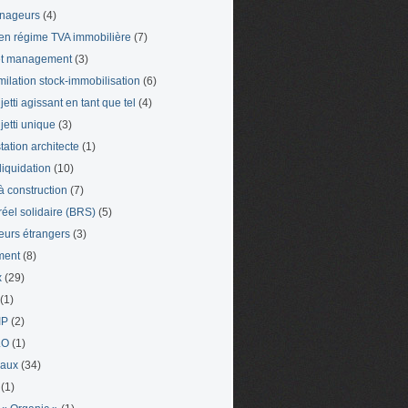
nageurs
(4)
en régime TVA immobilière
(7)
et management
(3)
milation stock-immobilisation
(6)
etti agissant en tant que tel
(4)
jetti unique
(3)
tation architecte
(1)
liquidation
(10)
 à construction
(7)
 réel solidaire (BRS)
(5)
leurs étrangers
(3)
ment
(8)
x
(29)
(1)
IP
(2)
LO
(1)
eaux
(34)
(1)