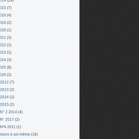
014
(29)
015
(7)
016
(4)
018
(2)
020
(1)
021
(3)
022
(1)
023
(1)
024
(3)
025
(8)
026
(2)
 2012
(7)
 2013
(2)
 2014
(2)
 2015
(2)
N° 2 2014
(4)
N° 2017
(2)
Nº4 2011
(1)
aisons à soi-même
(16)