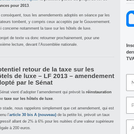
ances pour 2013
.
 conséquent, tous les amendements adoptés en séance par les
ateurs tombent, y compris ceux acceptés par le Gouvernement.
i concerne notamment la taxe sur les hôtels de luxe.
projet de texte va donc retourner prochainement, pour une
xième lecture, devant l’Assemblée nationale.
Ins
dern
TVA
tentiel retour de la taxe sur les
ôtels de luxe – LF 2013 – amendement
opté par le Sénat
Sénat vient d’adopter l’amendement qui prévoit la
réinstauration
ne
taxe sur les hôtels de luxe
.
e stade, nous rappelons simplement que cet amendement, qui est
enu l’
article 30 bis A (nouveau)
de la petite loi, prévoit un taux
gressif allant de 2% à 6% pour les nuitées d’une valeur supérieure
égale à 200 euros.