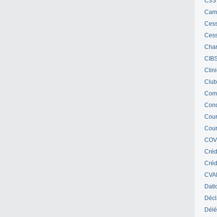
C3S 
Cam
Cess
Cess
Char
CIB
Clin
Club
Com
Cond
Cour
Cour
COV
Créd
Crédi
CVA
Dati
Décl
Délé