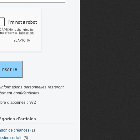
informations personnelles resteront
ctement confidentielles.
re d’abonnés : 972
égories d’articles
don de créances
(1)
ssion sociale
(5)