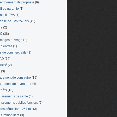
mbrement de propriété
(6)
t de garantie
(1)
nostic TVA
(1)
ense de TVA 257 bis
(45)
rs
(2)
TO
(38)
mages-ouvrage
(1)
t d'entrée
(1)
ts de commercialité
(1)
AD
(12)
ricité
(2)
O
(3)
gement de construire
(19)
gement de revendre
(14)
epôts
(13)
lissements de santé
(4)
lissements publics fonciers
(2)
 des déductions 257 bis
(3)
s immobiliers
(3)