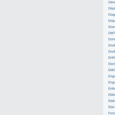
Déme
Dépô
Diag
Disp
Dive
DM
Dom
Droi
Droi
EHP
Elect
EM
Enga
Enga
Entr
Etab
Etab
Etat
Fond