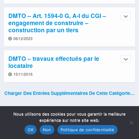
DMTO – Art. 1594-0 G, A-I du CGI –
engagement de construire –
construction par un tiers
06/12/2023
DMTO – travaux effectués par le
locataire
15/11/2016
Charger Des Entrées Supplémentaires De Cette Catégorie…
Nous utilisons des cookies pour vous garantir la meilleure
expérience sur notre site web.
OK
Non
Politique de confidentialité