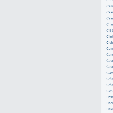
C3S 
Cam
Cess
Cess
Char
CIB
Clin
Club
Com
Cond
Cour
Cour
COV
Créd
Crédi
CVA
Dati
Décl
Délé