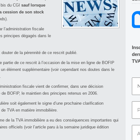
7 bis du CGI
sauf lorsque
 la cession de son stock
nds).
r l’administration fiscale
les principes dégagés dans le
Ins
 douter de la pérennité de ce rescrit publié.
dern
TVA
e partie de ce rescrit à l’occasion de la mise en ligne de BOFIP
un élément supplémentaire (voir cependant nos doutes dans le
.
ministration fiscale vient de confirmer, dans une décision
ne de BOFIP, le maintien des principes retenus en 2006.
lière soit également le signe d’une prochaine clarification
e de TVA en matière immobilière.
orme de la TVA immobilière a eu des conséquences importantes qui
es officiels (voir l’article paru à la semaine juridique édition