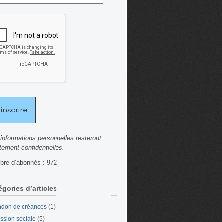
informations personnelles resteront
ctement confidentielles.
re d’abonnés : 972
égories d’articles
don de créances
(1)
ssion sociale
(5)