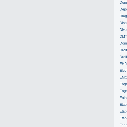
Déme
Dépô
Diag
Disp
Dive
DM
Dom
Droi
Droi
EHP
Elect
EM
Enga
Enga
Entr
Etab
Etab
Etat
Fond