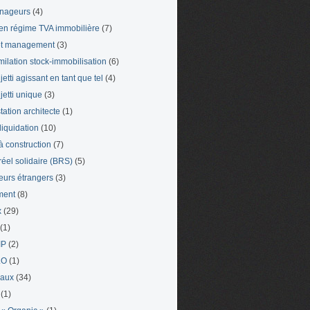
nageurs
(4)
en régime TVA immobilière
(7)
et management
(3)
milation stock-immobilisation
(6)
etti agissant en tant que tel
(4)
jetti unique
(3)
tation architecte
(1)
liquidation
(10)
 à construction
(7)
 réel solidaire (BRS)
(5)
leurs étrangers
(3)
ment
(8)
x
(29)
(1)
IP
(2)
LO
(1)
eaux
(34)
(1)