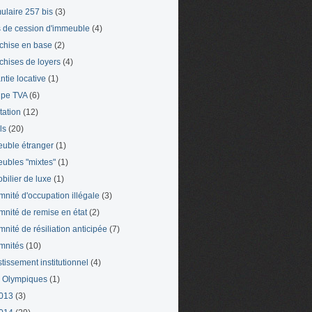
ulaire 257 bis
(3)
s de cession d'immeuble
(4)
chise en base
(2)
chises de loyers
(4)
ntie locative
(1)
pe TVA
(6)
tation
(12)
ls
(20)
uble étranger
(1)
ubles "mixtes"
(1)
bilier de luxe
(1)
mnité d'occupation illégale
(3)
mnité de remise en état
(2)
mnité de résiliation anticipée
(7)
mnités
(10)
stissement institutionnel
(4)
 Olympiques
(1)
013
(3)