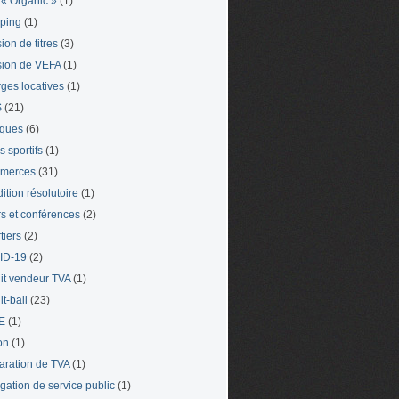
« Organic »
(1)
ping
(1)
ion de titres
(3)
ion de VEFA
(1)
ges locatives
(1)
S
(21)
iques
(6)
s sportifs
(1)
merces
(31)
ition résolutoire
(1)
s et conférences
(2)
tiers
(2)
ID-19
(2)
it vendeur TVA
(1)
t-bail
(23)
E
(1)
on
(1)
aration de TVA
(1)
gation de service public
(1)