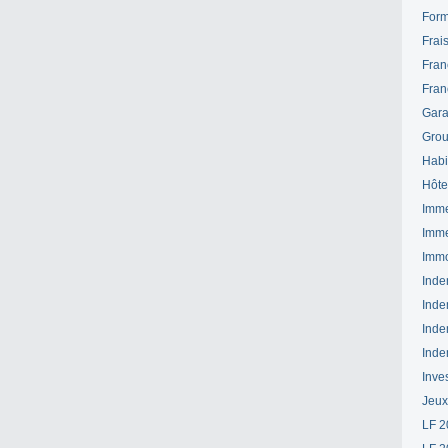
Form
Frai
Fran
Fran
Gara
Grou
Habi
Hôte
Imme
Imme
Immo
Inde
Inde
Inde
Inde
Inve
Jeux
LF 2