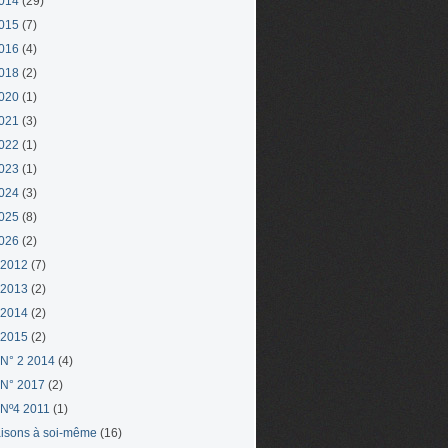
014
(29)
015
(7)
016
(4)
018
(2)
020
(1)
021
(3)
022
(1)
023
(1)
024
(3)
025
(8)
026
(2)
 2012
(7)
 2013
(2)
 2014
(2)
 2015
(2)
N° 2 2014
(4)
N° 2017
(2)
Nº4 2011
(1)
aisons à soi-même
(16)