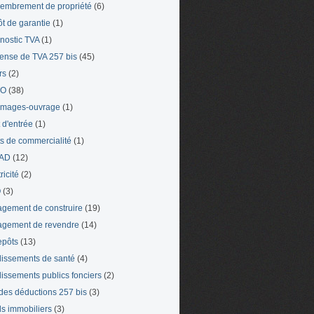
mbrement de propriété
(6)
t de garantie
(1)
nostic TVA
(1)
ense de TVA 257 bis
(45)
rs
(2)
TO
(38)
mages-ouvrage
(1)
t d'entrée
(1)
ts de commercialité
(1)
AD
(12)
ricité
(2)
O
(3)
gement de construire
(19)
gement de revendre
(14)
epôts
(13)
lissements de santé
(4)
lissements publics fonciers
(2)
 des déductions 257 bis
(3)
s immobiliers
(3)