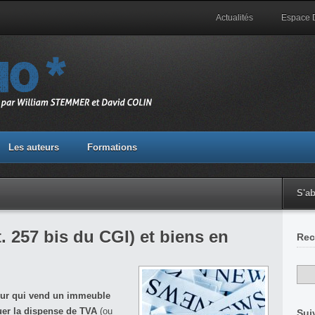
Actualités
Espace
Les auteurs
Formations
S'a
. 257 bis du CGI) et biens en
Rec
ur qui vend un immeuble
uer la dispense de TVA
(ou
Sui