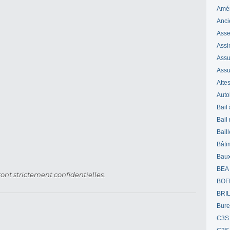
Amé
Anci
Ass
Assi
Assuj
Assu
Attes
Auto
Bail
Bail
Bail
Bâti
Bau
BEA
ont strictement confidentielles.
BOF
BRI
Bur
C3S