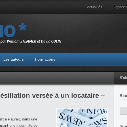
Actualités
Espace
Les auteurs
Formations
S'a
siliation versée à un locataire –
Rec
fiscale aurait, dans une
cernant une indemnité de
Sui