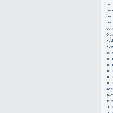
Form
Frai
Fran
Fran
Gara
Grou
Habi
Hôte
Imme
Imme
Immo
Inde
Inde
Inde
Inde
Inve
Jeux
LF 2