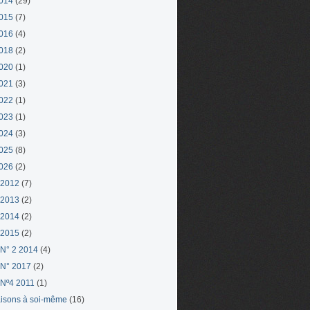
014
(29)
015
(7)
016
(4)
018
(2)
020
(1)
021
(3)
022
(1)
023
(1)
024
(3)
025
(8)
026
(2)
 2012
(7)
 2013
(2)
 2014
(2)
 2015
(2)
N° 2 2014
(4)
N° 2017
(2)
Nº4 2011
(1)
aisons à soi-même
(16)