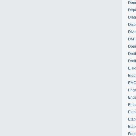
Déme
Dépô
Diag
Disp
Dive
DM
Dom
Droi
Droi
EHP
Elect
EM
Enga
Enga
Entr
Etab
Etab
Etat
Fond