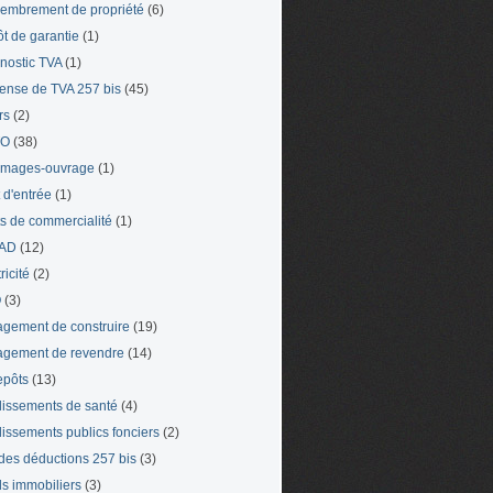
mbrement de propriété
(6)
t de garantie
(1)
nostic TVA
(1)
ense de TVA 257 bis
(45)
rs
(2)
TO
(38)
mages-ouvrage
(1)
t d'entrée
(1)
ts de commercialité
(1)
AD
(12)
ricité
(2)
O
(3)
gement de construire
(19)
gement de revendre
(14)
epôts
(13)
lissements de santé
(4)
lissements publics fonciers
(2)
 des déductions 257 bis
(3)
s immobiliers
(3)