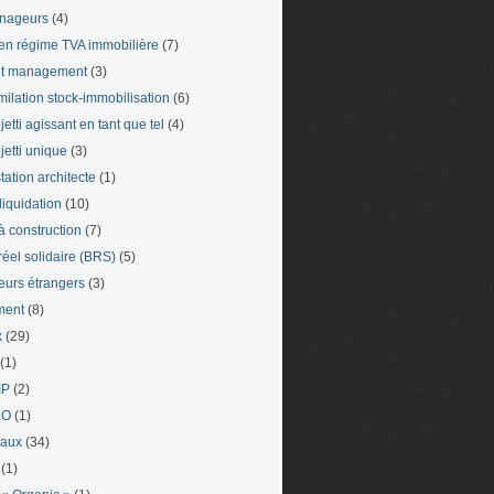
nageurs
(4)
en régime TVA immobilière
(7)
et management
(3)
milation stock-immobilisation
(6)
etti agissant en tant que tel
(4)
jetti unique
(3)
tation architecte
(1)
liquidation
(10)
 à construction
(7)
 réel solidaire (BRS)
(5)
leurs étrangers
(3)
ment
(8)
x
(29)
(1)
IP
(2)
LO
(1)
eaux
(34)
(1)