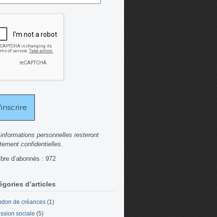
informations personnelles resteront
ctement confidentielles.
re d’abonnés : 972
égories d’articles
don de créances
(1)
ssion sociale
(5)