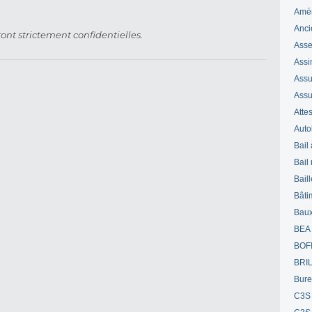
Amé
Anci
ont strictement confidentielles.
Ass
Assi
Assuj
Assu
Attes
Auto
Bail
Bail
Bail
Bâti
Bau
BEA
BOF
BRI
Bur
C3S