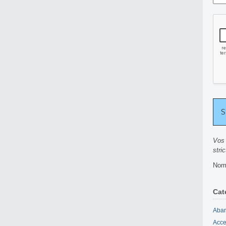
Vos 
stri
Nomb
Cat
Aban
Acce