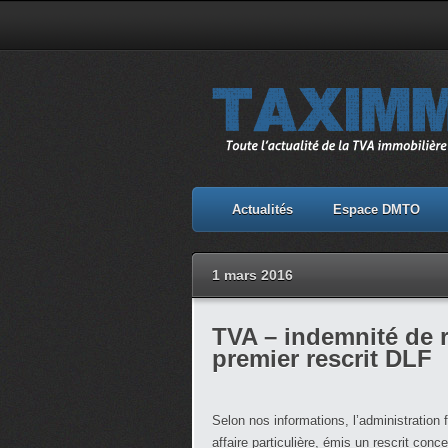
Actualités
Espace DMTO
1 mars 2016
TVA – indemnité de ré
premier rescrit DLF
Selon nos informations, l’administration 
affaire particulière, émis un rescrit con