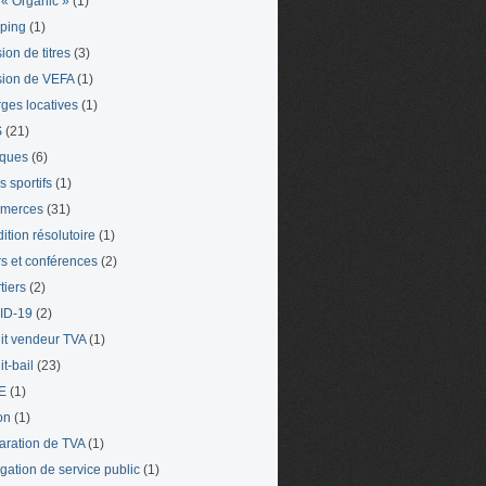
« Organic »
(1)
ping
(1)
ion de titres
(3)
ion de VEFA
(1)
ges locatives
(1)
S
(21)
iques
(6)
s sportifs
(1)
merces
(31)
ition résolutoire
(1)
s et conférences
(2)
tiers
(2)
ID-19
(2)
it vendeur TVA
(1)
t-bail
(23)
E
(1)
on
(1)
aration de TVA
(1)
gation de service public
(1)