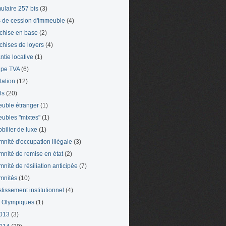
ulaire 257 bis
(3)
s de cession d'immeuble
(4)
chise en base
(2)
chises de loyers
(4)
ntie locative
(1)
pe TVA
(6)
tation
(12)
ls
(20)
uble étranger
(1)
ubles "mixtes"
(1)
bilier de luxe
(1)
mnité d'occupation illégale
(3)
mnité de remise en état
(2)
mnité de résiliation anticipée
(7)
mnités
(10)
stissement institutionnel
(4)
 Olympiques
(1)
013
(3)