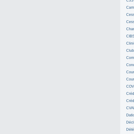
C3S 
Cam
Cess
Cess
Char
CIB
Clin
Club
Com
Cond
Cour
Cour
COV
Créd
Crédi
CVA
Dati
Décl
Délé