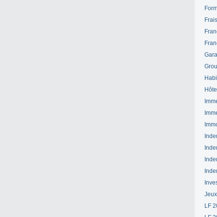
Form
Frai
Fran
Fran
Gara
Grou
Habi
Hôte
Imme
Imme
Immo
Inde
Inde
Inde
Inde
Inve
Jeux
LF 2