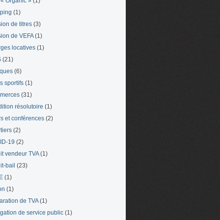
« Organic »
(1)
ping
(1)
ion de titres
(3)
ion de VEFA
(1)
ges locatives
(1)
S
(21)
iques
(6)
s sportifs
(1)
merces
(31)
ition résolutoire
(1)
s et conférences
(2)
tiers
(2)
ID-19
(2)
it vendeur TVA
(1)
t-bail
(23)
E
(1)
on
(1)
aration de TVA
(1)
gation de service public
(1)