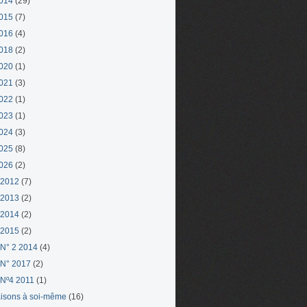
014
(29)
015
(7)
016
(4)
018
(2)
020
(1)
021
(3)
022
(1)
023
(1)
024
(3)
025
(8)
026
(2)
 2012
(7)
 2013
(2)
 2014
(2)
 2015
(2)
N° 2 2014
(4)
N° 2017
(2)
Nº4 2011
(1)
aisons à soi-même
(16)