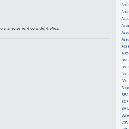
Amé
Anci
Ass
Assi
ont strictement confidentielles.
Assuj
Assu
Attes
Auto
Bail
Bail
Bail
Bâti
Bau
BEA
BOF
BRI
Bur
C3S