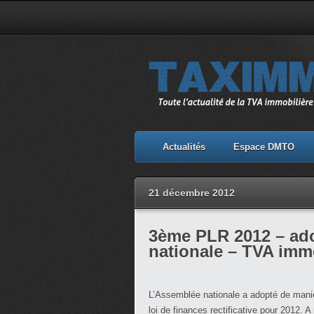
Actualités
Espace DMTO
21 décembre 2012
3ème PLR 2012 – ado
nationale – TVA imm
L’Assemblée nationale a adopté de manièr
loi de finances rectificative pour 2012. A 