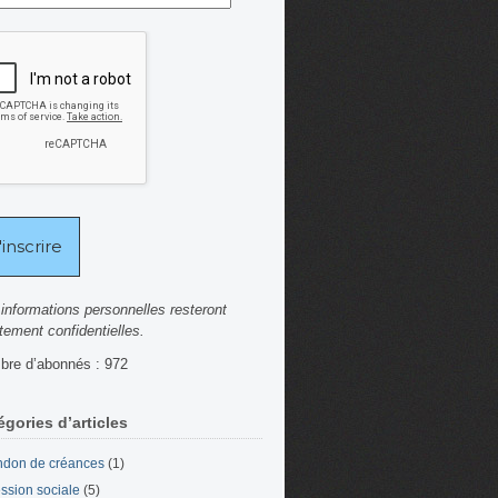
informations personnelles resteront
ctement confidentielles.
re d’abonnés : 972
égories d’articles
don de créances
(1)
ssion sociale
(5)