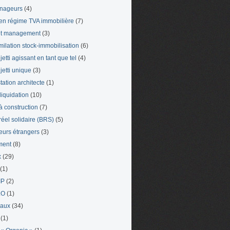
nageurs
(4)
en régime TVA immobilière
(7)
et management
(3)
milation stock-immobilisation
(6)
etti agissant en tant que tel
(4)
jetti unique
(3)
tation architecte
(1)
liquidation
(10)
 à construction
(7)
 réel solidaire (BRS)
(5)
leurs étrangers
(3)
ment
(8)
x
(29)
(1)
IP
(2)
LO
(1)
eaux
(34)
(1)