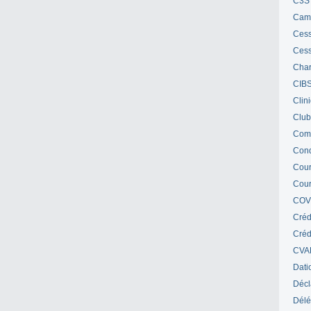
C3S 
Cam
Cess
Cess
Char
CIB
Clin
Club
Com
Cond
Cour
Cour
COV
Créd
Crédi
CVA
Dati
Décl
Délé