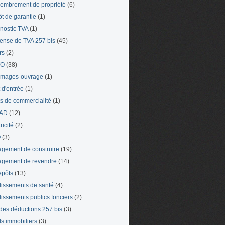
mbrement de propriété
(6)
t de garantie
(1)
nostic TVA
(1)
ense de TVA 257 bis
(45)
rs
(2)
TO
(38)
mages-ouvrage
(1)
t d'entrée
(1)
ts de commercialité
(1)
AD
(12)
ricité
(2)
O
(3)
gement de construire
(19)
gement de revendre
(14)
epôts
(13)
lissements de santé
(4)
lissements publics fonciers
(2)
 des déductions 257 bis
(3)
s immobiliers
(3)