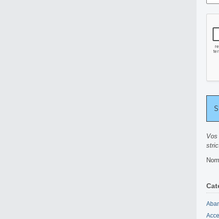
Vos 
stri
Nomb
Cat
Aban
Acce