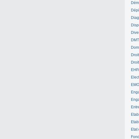
Déme
Dépô
Diag
Disp
Dive
DM
Dom
Droi
Droi
EHP
Elect
EM
Enga
Enga
Entr
Etab
Etab
Etat
Fond