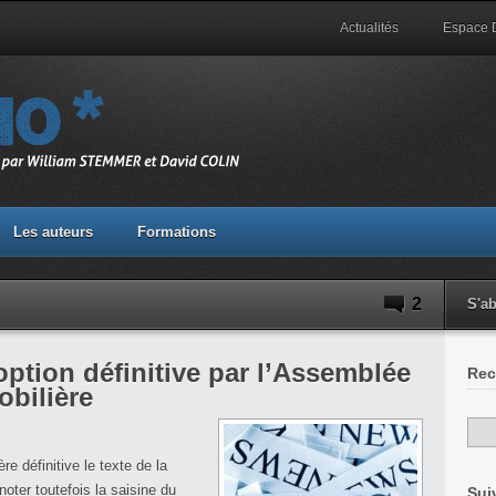
Actualités
Espace
Les auteurs
Formations
2
S'a
ption définitive par l’Assemblée
Rec
obilière
e définitive le texte de la
noter toutefois la saisine du
Sui