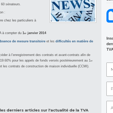
t 60 sénateurs.
on :
e chez les particuliers à
A à compter du
1
janvier 2014
er
Ins
absence de mesure transitoire
et les
difficultés en matière de
dern
TVA
océder à l’enregistrement des contrats et avant-contrats afin de
 19.60% pour les appels de fonds versés postérieurement au 1
er
t les contrats de construction de maison individuelle (CCMI).
es derniers articles sur l'actualité de la TVA