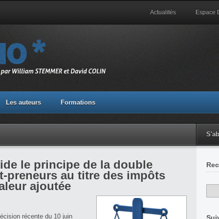
Actualités
Espace
Les auteurs
Formations
S'a
ide le principe de la double
Rec
t-preneurs au titre des impôts
aleur ajoutée
écision récente du 10 juin
Sui