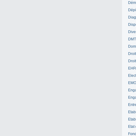
Déme
Dépô
Diag
Disp
Dive
DM
Dom
Droi
Droi
EHP
Elect
EM
Enga
Enga
Entr
Etab
Etab
Etat
Fond