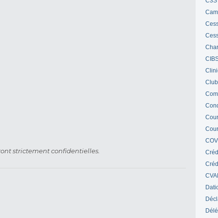
C3S 
Cam
Cess
Cess
Char
CIB
Clin
Club
Com
Cond
Cour
Cour
COV
ont strictement confidentielles.
Créd
Crédi
CVA
Dati
Décl
Délé