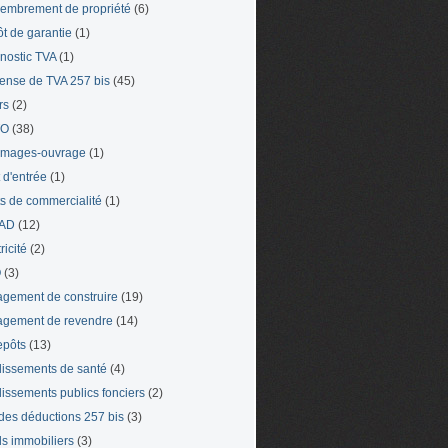
mbrement de propriété
(6)
t de garantie
(1)
nostic TVA
(1)
ense de TVA 257 bis
(45)
rs
(2)
TO
(38)
mages-ouvrage
(1)
t d'entrée
(1)
ts de commercialité
(1)
AD
(12)
ricité
(2)
O
(3)
gement de construire
(19)
gement de revendre
(14)
epôts
(13)
lissements de santé
(4)
lissements publics fonciers
(2)
 des déductions 257 bis
(3)
s immobiliers
(3)