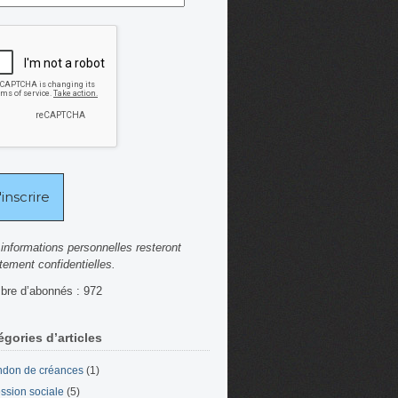
informations personnelles resteront
ctement confidentielles.
re d’abonnés : 972
égories d’articles
don de créances
(1)
ssion sociale
(5)