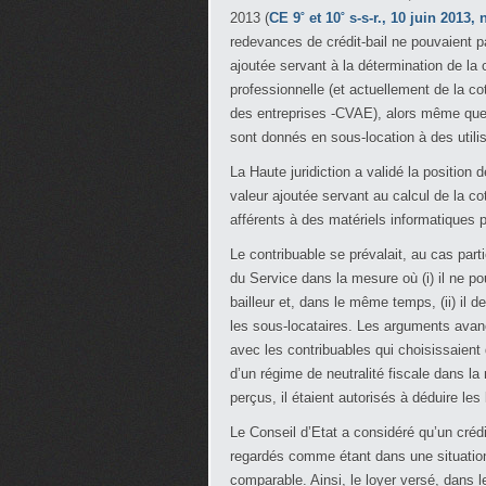
2013 (
CE 9˚ et 10˚ s-s-r., 10 juin 2013, 
redevances de crédit-bail ne pouvaient p
ajoutée servant à la détermination de la 
professionnelle (et actuellement de la cot
des entreprises -CVAE), alors même que l
sont donnés en sous-location à des utilis
La Haute juridiction a validé la position d
valeur ajoutée servant au calcul de la co
afférents à des matériels informatiques p
Le contribuable se prévalait, au cas parti
du Service dans la mesure où (i) il ne po
bailleur et, dans le même temps, (ii) il d
les sous-locataires. Les arguments avanc
avec les contribuables qui choisissaient d
d’un régime de neutralité fiscale dans la
perçus, il étaient autorisés à déduire les 
Le Conseil d’Etat a considéré qu’un crédi
regardés comme étant dans une situation
comparable. Ainsi, le loyer versé, dans l