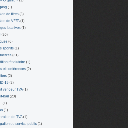
« Organic »
(1)
ping
(1)
ion de titres
(3)
ion de VEFA
(1)
ges locatives
(1)
S
(20)
iques
(6)
s sportifs
(1)
merces
(31)
ition résolutoire
(1)
s et conférences
(2)
tiers
(2)
ID-19
(2)
it vendeur TVA
(1)
t-bail
(23)
E
(1)
on
(1)
aration de TVA
(1)
gation de service public
(1)