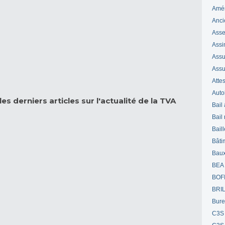
Amé
Anci
Ass
Assi
Assuj
Assu
Attes
Auto
es derniers articles sur l'actualité de la TVA
Bail
Bail
Bail
Bâti
Bau
BEA
BOF
BRI
Bur
C3S