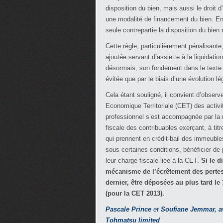
disposition du bien, mais aussi le droit d
une modalité de financement du bien. En 
seule contrepartie la disposition du bie
Cette règle, particulièrement pénalisante,
ajoutée servant d’assiette à la liquidati
désormais, son fondement dans le texte d
évitée que par le biais d’une évolution lég
Cela étant souligné, il convient d’observ
Economique Territoriale (CET) des activ
professionnel s’est accompagnée par la m
fiscale des contribuables exerçant, à titr
qui prennent en crédit-bail des immeuble
sous certaines conditions, bénéficier de p
leur charge fiscale liée à la CET.
Si le d
mécanisme de l’écrêtement des pertes
dernier, être déposées au plus tard l
(pour la CET 2013).
Pascale Prince
et
Soufiane Jemmar,
a
Tohmatsu limited