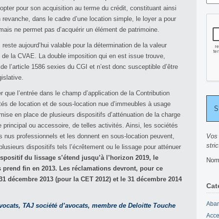
’opter pour son acquisition au terme du crédit, constituant ainsi
revanche, dans le cadre d’une location simple, le loyer a pour
n mais ne permet pas d’acquérir un élément de patrimoine.
 reste aujourd’hui valable pour la détermination de la valeur
on de la CVAE. La double imposition qui en est issue trouve,
e l’article 1586 sexies du CGI et n’est donc susceptible d’être
islative.
er que l’entrée dans le champ d’application de la Contribution
ités de location et de sous-location nue d’immeubles à usage
ise en place de plusieurs dispositifs d’atténuation de la charge
e principal ou accessoire, de telles activités. Ainsi, les sociétés
s nus professionnels et les donnent en sous-location peuvent,
Vos 
stri
lusieurs dispositifs tels l’écrêtement ou le lissage pour atténuer
ispositif du lissage s’étend jusqu’à l’horizon 2019, le
Nomb
 prend fin en 2013. Les réclamations devront, pour ce
e 31 décembre 2013 (pour la CET 2012) et le 31 décembre 2014
Cat
Aban
vocats, TAJ société d’avocats, membre de Deloitte Touche
Acce