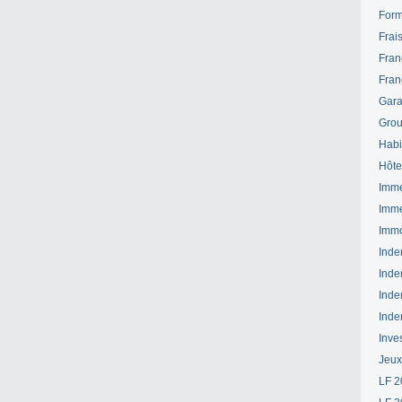
Form
Frai
Fran
Fran
Gara
Grou
Habi
Hôte
Imme
Imme
Immo
Inde
Inde
Inde
Inde
Inve
Jeux
LF 2