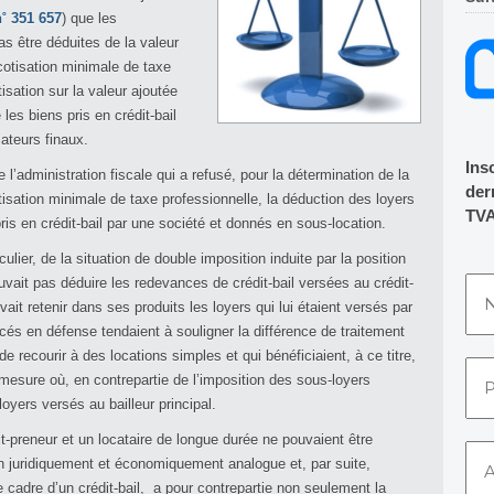
n˚ 351 657
) que les
as être déduites de la valeur
cotisation minimale de taxe
isation sur la valeur ajoutée
es biens pris en crédit-bail
ateurs finaux.
Ins
e l’administration fiscale qui a refusé, pour la détermination de la
dern
tisation minimale de taxe professionnelle, la déduction des loyers
TVA
ris en crédit-bail par une société et donnés en sous-location.
culier, de la situation de double imposition induite par la position
uvait pas déduire les redevances de crédit-bail versées au crédit-
evait retenir dans ses produits les loyers qui lui étaient versés par
és en défense tendaient à souligner la différence de traitement
e recourir à des locations simples et qui bénéficiaient, à ce titre,
 mesure où, en contrepartie de l’imposition des sous-loyers
loyers versés au bailleur principal.
t-preneur et un locataire de longue durée ne pouvaient être
 juridiquement et économiquement analogue et, par suite,
e cadre d’un crédit-bail, a pour contrepartie non seulement la