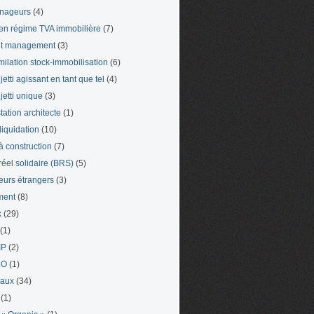
nageurs
(4)
en régime TVA immobilière
(7)
et management
(3)
milation stock-immobilisation
(6)
etti agissant en tant que tel
(4)
jetti unique
(3)
tation architecte
(1)
liquidation
(10)
 à construction
(7)
 réel solidaire (BRS)
(5)
leurs étrangers
(3)
ment
(8)
x
(29)
(1)
IP
(2)
LO
(1)
eaux
(34)
(1)