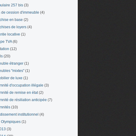
ulaire 257 bis
(3)
s de cession d'immeuble
(4)
chise en base
(2)
chises de loyers
(4)
ntie locative
(1)
pe TVA
(6)
tation
(12)
ls
(20)
uble étranger
(1)
ubles "mixtes"
(1)
bilier de luxe
(1)
mnité d'occupation illégale
(3)
mnité de remise en état
(2)
mnité de résiliation anticipée
(7)
mnités
(10)
stissement institutionnel
(4)
 Olympiques
(1)
013
(3)