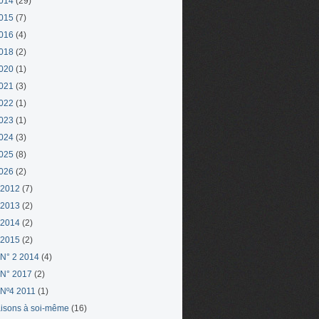
014
(29)
015
(7)
016
(4)
018
(2)
020
(1)
021
(3)
022
(1)
023
(1)
024
(3)
025
(8)
026
(2)
 2012
(7)
 2013
(2)
 2014
(2)
 2015
(2)
N° 2 2014
(4)
N° 2017
(2)
Nº4 2011
(1)
aisons à soi-même
(16)