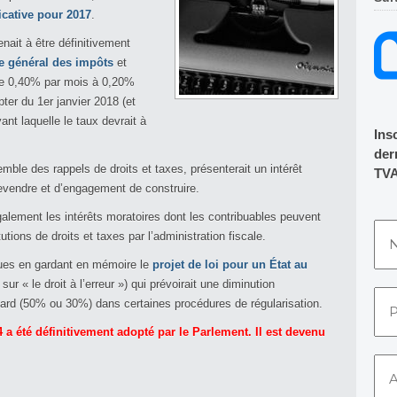
ficative pour 2017
.
venait à être définitivement
de général des impôts
et
d de 0,40% par mois à 0,20%
ter du 1er janvier 2018 (et
nt laquelle le taux devrait à
Ins
dern
emble des rappels de droits et taxes, présenterait un intérêt
TVA
revendre et d’engagement de construire.
galement les intérêts moratoires dont les contribuables peuvent
utions de droits et taxes par l’administration fiscale.
 lues en gardant en mémoire le
projet de loi pour un État au
 sur « le droit à l’erreur ») qui prévoirait une diminution
etard (50% ou 30%) dans certaines procédures de régularisation.
4 a été définitivement adopté par le Parlement. Il est devenu