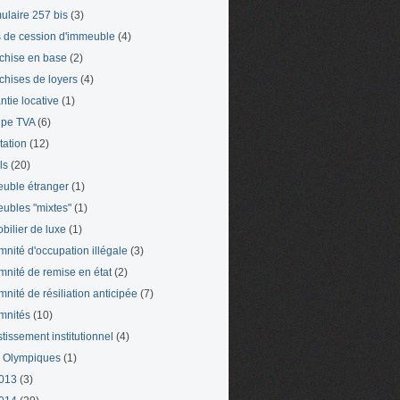
ulaire 257 bis
(3)
s de cession d'immeuble
(4)
chise en base
(2)
chises de loyers
(4)
ntie locative
(1)
pe TVA
(6)
tation
(12)
ls
(20)
uble étranger
(1)
ubles "mixtes"
(1)
bilier de luxe
(1)
mnité d'occupation illégale
(3)
mnité de remise en état
(2)
mnité de résiliation anticipée
(7)
mnités
(10)
stissement institutionnel
(4)
 Olympiques
(1)
013
(3)