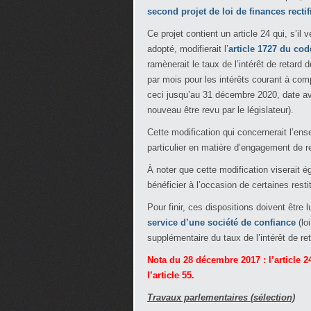
second projet de loi de finances recti
Ce projet contient un article 24 qui, s’il 
adopté, modifierait l’
article 1727 du co
ramènerait le taux de l’intérêt de retar
par mois pour les intérêts courant à comp
ceci jusqu’au 31 décembre 2020, date ava
nouveau être revu par le législateur).
Cette modification qui concernerait l’ens
particulier en matière d’engagement de 
À noter que cette modification viserait é
bénéficier à l’occasion de certaines restit
Pour finir, ces dispositions doivent être
service d’une société de confiance
(loi
supplémentaire du taux de l’intérêt de r
Nota du 28 décembre 2017 : l’article 2
l’article 55.
Travaux parlementaires (sélection)