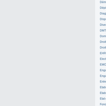
Déme
Dépô
Diag
Disp
Dive
DM
Dom
Droi
Droi
EHP
Elect
EM
Enga
Enga
Entr
Etab
Etab
Etat
Fond