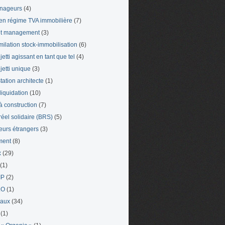
nageurs
(4)
en régime TVA immobilière
(7)
et management
(3)
milation stock-immobilisation
(6)
etti agissant en tant que tel
(4)
jetti unique
(3)
tation architecte
(1)
liquidation
(10)
 à construction
(7)
 réel solidaire (BRS)
(5)
leurs étrangers
(3)
ment
(8)
x
(29)
(1)
IP
(2)
LO
(1)
eaux
(34)
(1)