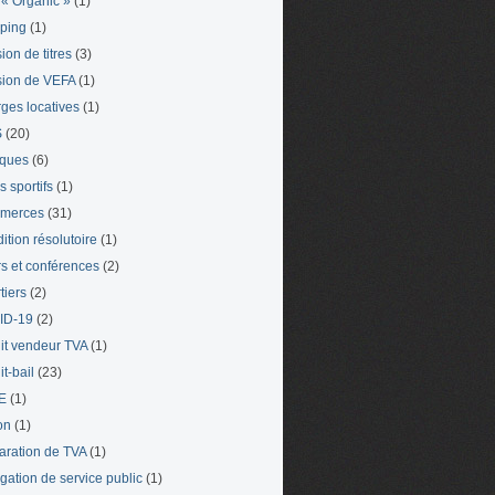
« Organic »
(1)
ping
(1)
ion de titres
(3)
ion de VEFA
(1)
ges locatives
(1)
S
(20)
iques
(6)
s sportifs
(1)
merces
(31)
ition résolutoire
(1)
s et conférences
(2)
tiers
(2)
ID-19
(2)
it vendeur TVA
(1)
t-bail
(23)
E
(1)
on
(1)
aration de TVA
(1)
gation de service public
(1)