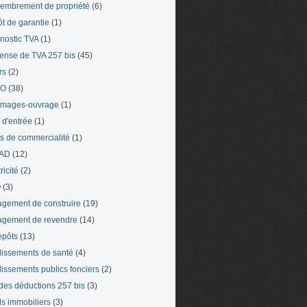
mbrement de propriété
(6)
t de garantie
(1)
nostic TVA
(1)
ense de TVA 257 bis
(45)
rs
(2)
TO
(38)
mages-ouvrage
(1)
t d'entrée
(1)
ts de commercialité
(1)
AD
(12)
ricité
(2)
O
(3)
gement de construire
(19)
gement de revendre
(14)
epôts
(13)
lissements de santé
(4)
lissements publics fonciers
(2)
 des déductions 257 bis
(3)
s immobiliers
(3)