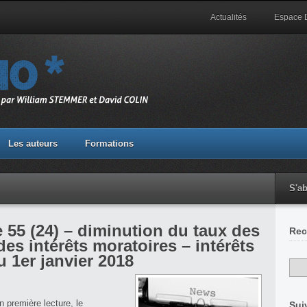
Actualités
Espace
Les auteurs
Formations
S'a
le 55 (24) – diminution du taux des
Rec
 des intérêts moratoires – intérêts
 1er janvier 2018
n première lecture, le
Sui