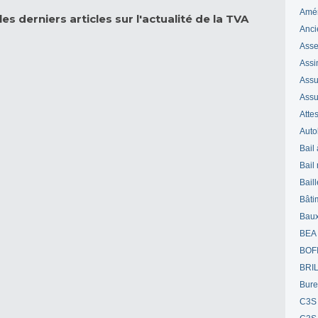
Amé
es derniers articles sur l'actualité de la TVA
Anci
Ass
Assi
Assuj
Assu
Attes
Auto
Bail
Bail
Bail
Bâti
Bau
BEA
BOF
BRI
Bur
C3S