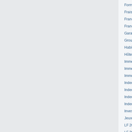
Form
Frai
Fran
Fran
Gara
Grou
Habi
Hôte
Imme
Imme
Immo
Inde
Inde
Inde
Inde
Inve
Jeux
LF 2