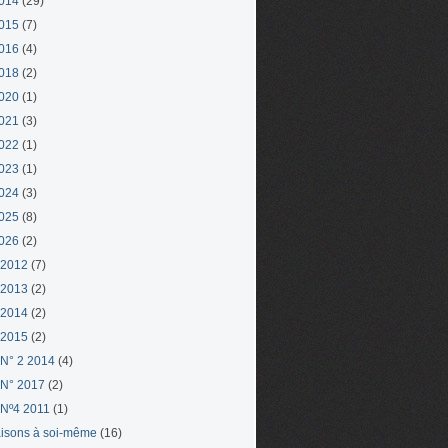
014
(29)
015
(7)
016
(4)
018
(2)
020
(1)
021
(3)
022
(1)
023
(1)
024
(3)
025
(8)
026
(2)
 2012
(7)
 2013
(2)
 2014
(2)
 2015
(2)
N° 2 2014
(4)
N° 2017
(2)
Nº4 2011
(1)
aisons à soi-même
(16)