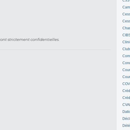
C3S 
Cam
Cess
Cess
Char
CIB
ont strictement confidentielles.
Clin
Club
Com
Cond
Cour
Cour
COV
Créd
Crédi
CVA
Dati
Décl
Délé