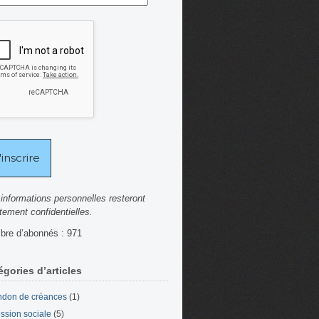
informations personnelles resteront
ctement confidentielles.
re d’abonnés : 971
égories d’articles
don de créances
(1)
ssion sociale
(5)