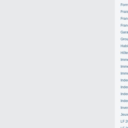
Form
Frai
Fran
Fran
Gara
Grou
Habi
Hôte
Imme
Imme
Immo
Inde
Inde
Inde
Inde
Inve
Jeux
LF 2