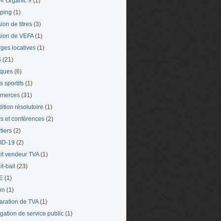
« Organic »
(1)
ping
(1)
ion de titres
(3)
ion de VEFA
(1)
ges locatives
(1)
S
(21)
iques
(6)
s sportifs
(1)
merces
(31)
ition résolutoire
(1)
s et conférences
(2)
tiers
(2)
ID-19
(2)
it vendeur TVA
(1)
t-bail
(23)
E
(1)
on
(1)
aration de TVA
(1)
gation de service public
(1)