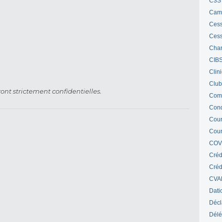
C3S 
Cam
Cess
Cess
Char
CIB
Clin
Club
ont strictement confidentielles.
Com
Cond
Cour
Cour
COV
Créd
Crédi
CVA
Dati
Décl
Délé