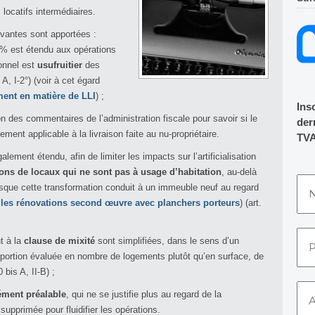
locatifs intermédiaires.
ivantes sont apportées :
0% est étendu aux opérations
ionnel est
usufruitier
des
A, I-2°) (voir à cet égard
ent en matière de LLI
) ;
Ins
n des commentaires de l’administration fiscale pour savoir si le
dern
ent applicable à la livraison faite au nu-propriétaire.
TVA
alement étendu, afin de limiter les impacts sur l’artificialisation
ons de locaux qui ne sont pas à usage d’habitation
, au-delà
sque cette transformation conduit à un immeuble neuf au regard
t les rénovations second œuvre avec planchers porteurs
) (art.
nt à la
clause de mixité
sont simplifiées, dans le sens d’un
portion évaluée en nombre de logements plutôt qu’en surface, de
bis A, II-B) ;
ément préalable
, qui ne se justifie plus au regard de la
 supprimée pour fluidifier les opérations.