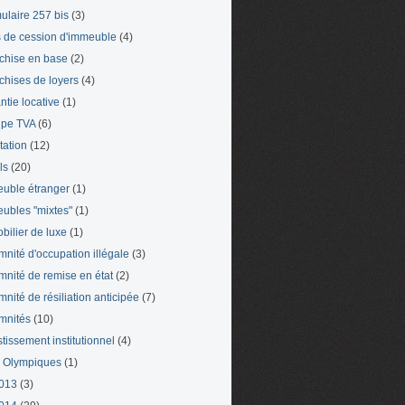
ulaire 257 bis
(3)
s de cession d'immeuble
(4)
chise en base
(2)
chises de loyers
(4)
ntie locative
(1)
pe TVA
(6)
tation
(12)
ls
(20)
uble étranger
(1)
ubles "mixtes"
(1)
bilier de luxe
(1)
mnité d'occupation illégale
(3)
mnité de remise en état
(2)
mnité de résiliation anticipée
(7)
mnités
(10)
stissement institutionnel
(4)
 Olympiques
(1)
013
(3)