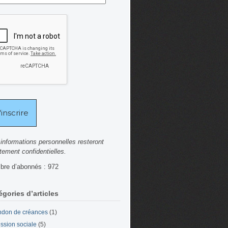
informations personnelles resteront
ctement confidentielles.
re d’abonnés : 972
égories d’articles
don de créances
(1)
ssion sociale
(5)