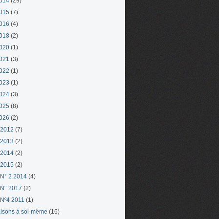
014
(29)
015
(7)
016
(4)
018
(2)
020
(1)
021
(3)
022
(1)
023
(1)
024
(3)
025
(8)
026
(2)
 2012
(7)
 2013
(2)
 2014
(2)
 2015
(2)
N° 2 2014
(4)
N° 2017
(2)
Nº4 2011
(1)
aisons à soi-même
(16)