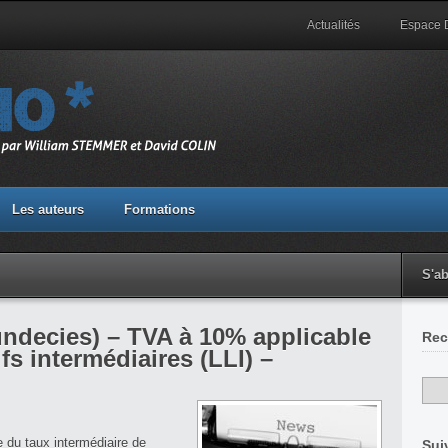
Actualités
Espace
Les auteurs
Formations
S'a
 undecies) – TVA à 10% applicable
Rec
fs intermédiaires (LLI) –
ge du taux intermédiaire de
Sui