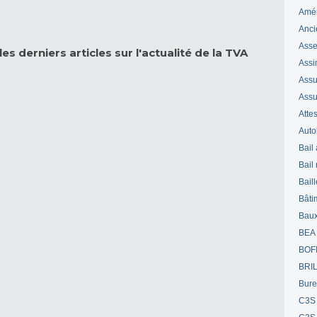
Amé
Anci
Ass
es derniers articles sur l'actualité de la TVA
Assi
Assuj
Assu
Attes
Auto
Bail
Bail
Bail
Bâti
Bau
BEA
BOF
BRI
Bur
C3S