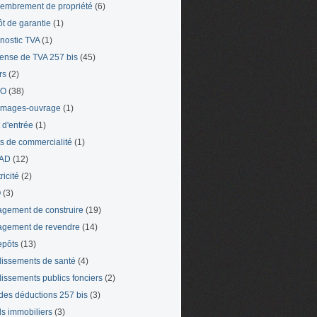
mbrement de propriété
(6)
t de garantie
(1)
nostic TVA
(1)
ense de TVA 257 bis
(45)
rs
(2)
TO
(38)
mages-ouvrage
(1)
t d'entrée
(1)
ts de commercialité
(1)
AD
(12)
ricité
(2)
O
(3)
gement de construire
(19)
gement de revendre
(14)
epôts
(13)
lissements de santé
(4)
lissements publics fonciers
(2)
 des déductions 257 bis
(3)
s immobiliers
(3)