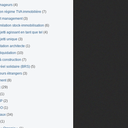
nageurs
(4)
en régime TVA immobilière
(7)
et management
(3)
milation stock-immobilisation
(6)
etti agissant en tant que tel
(4)
jetti unique
(3)
tation architecte
(1)
liquidation
(10)
 à construction
(7)
 réel solidaire (BRS)
(5)
leurs étrangers
(3)
ment
(8)
x
(29)
(1)
IP
(2)
LO
(1)
eaux
(34)
(1)