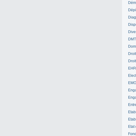
Déme
Dépô
Diag
Disp
Dive
DM
Dom
Droi
Droi
EHP
Elect
EM
Enga
Enga
Entr
Etab
Etab
Etat
Fond