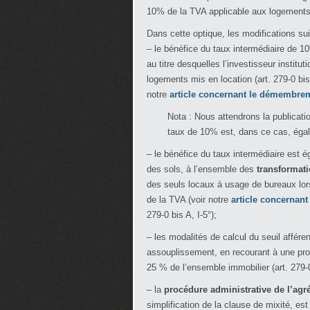
10% de la TVA applicable aux logements 
Dans cette optique, les modifications su
– le bénéfice du taux intermédiaire de 1
au titre desquelles l’investisseur institut
logements mis en location (art. 279-0 bis 
notre
article concernant le démembrem
Nota : Nous attendrons la publicatio
taux de 10% est, dans ce cas, égalem
– le bénéfice du taux intermédiaire est ég
des sols, à l’ensemble des
transformati
des seuls locaux à usage de bureaux lor
de la TVA (voir notre
article concernan
279-0 bis A, I-5°);
– les modalités de calcul du seuil affére
assouplissement, en recourant à une pro
25 % de l’ensemble immobilier (art. 279-0 
– la
procédure administrative de l’agr
simplification de la clause de mixité, est