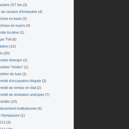
ulaire 257 bis
(3)
s de cession d'immeuble
(4)
chise en base
(2)
chises de loyers
(4)
ntie locative
(1)
pe TVA
(6)
tation
(12)
ls
(20)
uble étranger
(1)
ubles "mixtes"
(1)
bilier de luxe
(1)
mnité d'occupation illégale
(3)
mnité de remise en état
(2)
mnité de résiliation anticipée
(7)
mnités
(10)
stissement institutionnel
(4)
 Olympiques
(1)
013
(3)