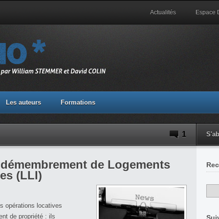
Actualités
Espace
Les auteurs
Formations
1
S'a
– démembrement de Logements
Rec
es (LLI)
es opérations locatives
t de propriété : ils
Sui