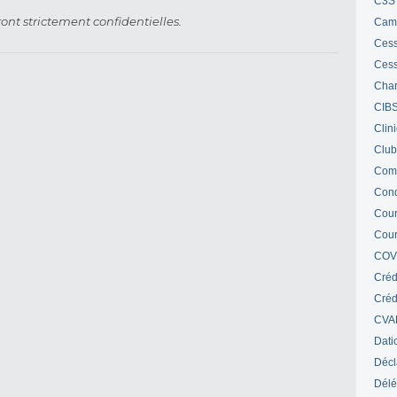
C3S 
ont strictement confidentielles.
Cam
Cess
Cess
Char
CIB
Clin
Club
Com
Cond
Cour
Cour
COV
Créd
Crédi
CVA
Dati
Décl
Délé