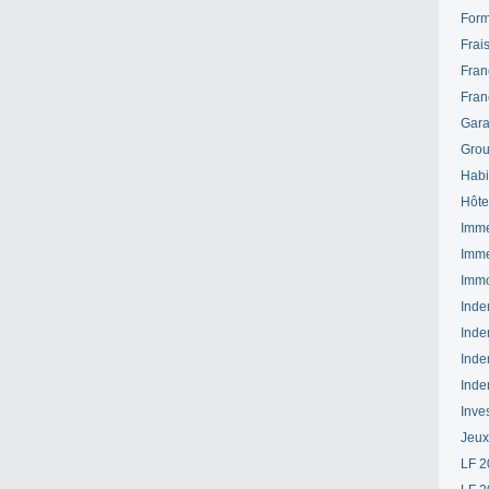
Form
Frai
Fran
Fran
Gara
Grou
Habi
Hôte
Imme
Imme
Immo
Inde
Inde
Inde
Inde
Inve
Jeux
LF 2