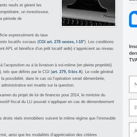
ents neufs et gèrent les
opriétaire, un investisseur,
la période de
ficie expressément du taux
nts locatifs sociaux (
CGI art. 278 sexies, I-10°
). Les conditions
Ins
nt APL et bénéfice d’un prêt locatif aidé) s’apprécient au niveau
dern
TVA
 l’acquisition ou à la livraison à soi-même (en pleine propriété)
, tels que définis par le CGI (
art. 279, 0-bis A
). Le code général
a possibilité, dans le cas où l’opération serait démembrée,
e administrative est muette sur la question.
xamen du projet de loi de finances pour 2014, le ministre du
spositif fiscal du LLI pouvait s’appliquer en cas de démembrement
es droits réels immobiliers suivent le même régime que l’immeuble
irmé, ainsi que les modalités d’appréciation des critères