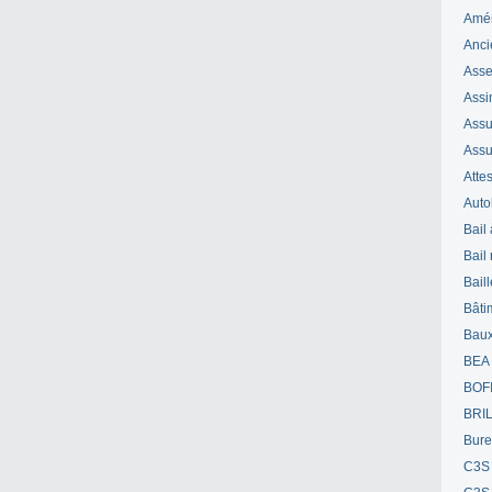
Amé
Anci
Ass
Assi
Assuj
Assu
Attes
Auto
Bail
Bail
Bail
Bâti
Bau
BEA
BOF
BRI
Bur
C3S