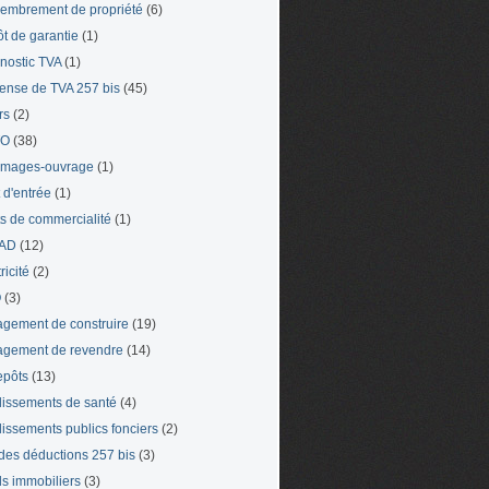
mbrement de propriété
(6)
t de garantie
(1)
nostic TVA
(1)
ense de TVA 257 bis
(45)
rs
(2)
TO
(38)
mages-ouvrage
(1)
t d'entrée
(1)
ts de commercialité
(1)
AD
(12)
ricité
(2)
O
(3)
gement de construire
(19)
gement de revendre
(14)
epôts
(13)
lissements de santé
(4)
lissements publics fonciers
(2)
 des déductions 257 bis
(3)
s immobiliers
(3)