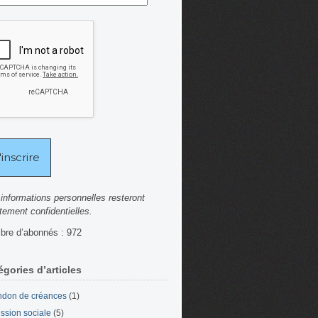
informations personnelles resteront
ctement confidentielles.
re d’abonnés : 972
égories d’articles
don de créances
(1)
ssion sociale
(5)