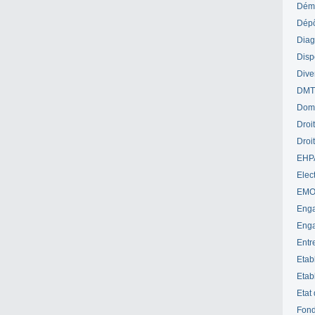
Déme
Dépô
Diag
Disp
Dive
DM
Dom
Droi
Droi
EHP
Elect
EM
Enga
Enga
Entr
Etab
Etab
Etat
Fond