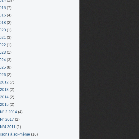
014
(29)
015
(7)
016
(4)
018
(2)
020
(1)
021
(3)
022
(1)
023
(1)
024
(3)
025
(8)
026
(2)
 2012
(7)
 2013
(2)
 2014
(2)
 2015
(2)
N° 2 2014
(4)
N° 2017
(2)
Nº4 2011
(1)
aisons à soi-même
(16)