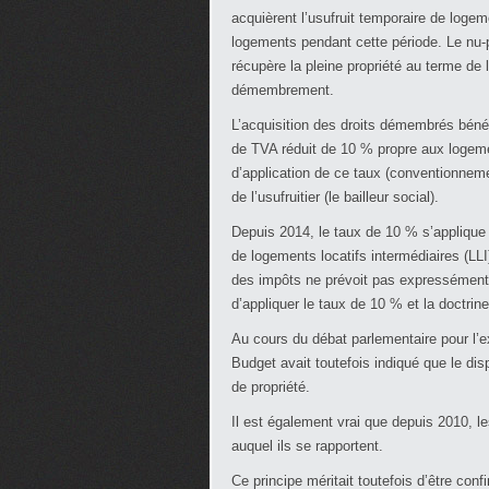
acquièrent l’usufruit temporaire de logem
logements pendant cette période. Le nu-pr
récupère la pleine propriété au terme de 
démembrement.
L’acquisition des droits démembrés béné
de TVA réduit de 10 % propre aux logeme
d’application de ce taux (conventionneme
de l’usufruitier (le bailleur social).
Depuis 2014, le taux de 10 % s’applique à
de logements locatifs intermédiaires (LLI)
des impôts ne prévoit pas expressément l
d’appliquer le taux de 10 % et la doctrin
Au cours du débat parlementaire pour l’e
Budget avait toutefois indiqué que le di
de propriété.
Il est également vrai que depuis 2010, l
auquel ils se rapportent.
Ce principe méritait toutefois d’être conf