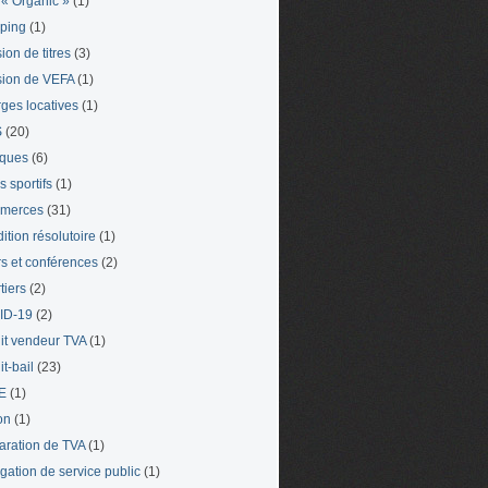
« Organic »
(1)
ping
(1)
ion de titres
(3)
ion de VEFA
(1)
ges locatives
(1)
S
(20)
iques
(6)
s sportifs
(1)
merces
(31)
ition résolutoire
(1)
s et conférences
(2)
tiers
(2)
ID-19
(2)
it vendeur TVA
(1)
t-bail
(23)
E
(1)
on
(1)
aration de TVA
(1)
gation de service public
(1)