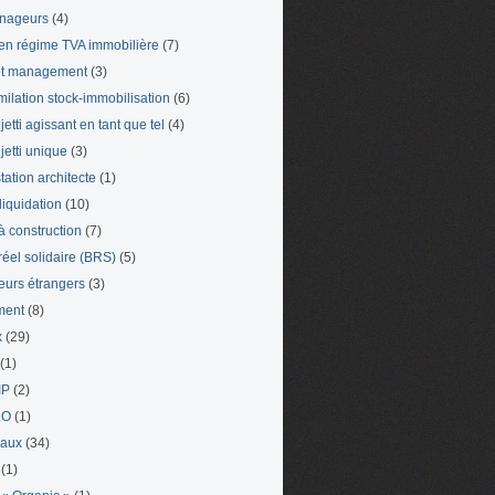
nageurs
(4)
en régime TVA immobilière
(7)
et management
(3)
milation stock-immobilisation
(6)
etti agissant en tant que tel
(4)
jetti unique
(3)
tation architecte
(1)
liquidation
(10)
 à construction
(7)
 réel solidaire (BRS)
(5)
leurs étrangers
(3)
ment
(8)
x
(29)
(1)
IP
(2)
LO
(1)
eaux
(34)
(1)