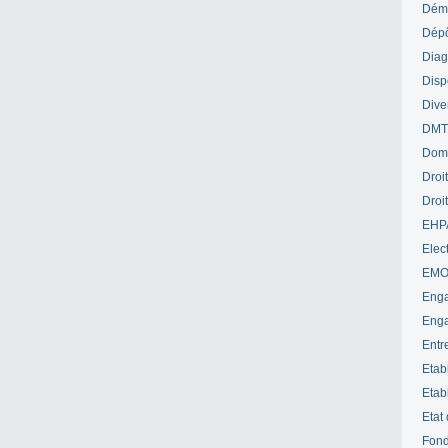
Déme
Dépô
Diag
Disp
Dive
DM
Dom
Droi
Droi
EHP
Elect
EM
Enga
Enga
Entr
Etab
Etab
Etat
Fond