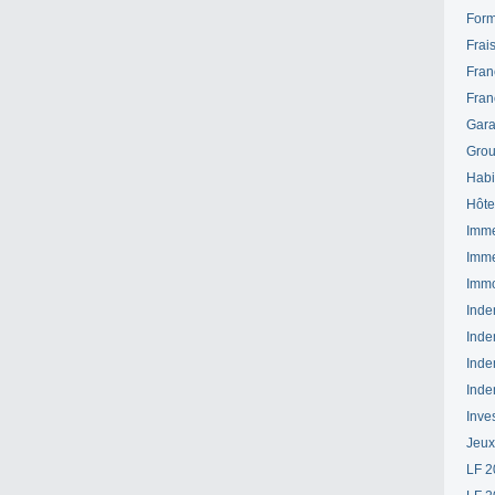
Form
Frai
Fran
Fran
Gara
Grou
Habi
Hôte
Imme
Imme
Immo
Inde
Inde
Inde
Inde
Inve
Jeux
LF 2