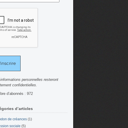
informations personnelles resteront
ctement confidentielles.
re d’abonnés : 972
égories d’articles
don de créances
(1)
ssion sociale
(5)