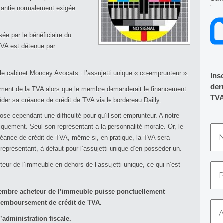
arantie normalement exigée
isée par le bénéficiaire du
 TVA est détenue par
le cabinet Moncey Avocats : l’assujetti unique « co-emprunteur ».
Ins
dern
cement de la TVA alors que le membre demanderait le financement
TVA
céder sa créance de crédit de TVA via le bordereau Dailly.
pose cependant une difficulté pour qu’il soit emprunteur. A notre
idiquement. Seul son représentant a la personnalité morale. Or, le
 créance de crédit de TVA, même si, en pratique, la TVA sera
présentant, à défaut pour l’assujetti unique d’en posséder un.
eur de l’immeuble en dehors de l’assujetti unique, ce qui n’est
 membre acheteur de l’immeuble puisse ponctuellement
remboursement de crédit de TVA.
’administration fiscale.