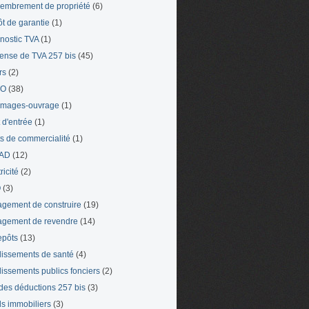
mbrement de propriété
(6)
t de garantie
(1)
nostic TVA
(1)
ense de TVA 257 bis
(45)
rs
(2)
TO
(38)
mages-ouvrage
(1)
t d'entrée
(1)
ts de commercialité
(1)
AD
(12)
ricité
(2)
O
(3)
gement de construire
(19)
gement de revendre
(14)
epôts
(13)
lissements de santé
(4)
lissements publics fonciers
(2)
 des déductions 257 bis
(3)
s immobiliers
(3)