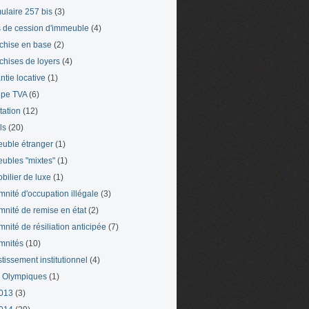
ulaire 257 bis
(3)
s de cession d'immeuble
(4)
chise en base
(2)
chises de loyers
(4)
ntie locative
(1)
pe TVA
(6)
tation
(12)
ls
(20)
uble étranger
(1)
ubles "mixtes"
(1)
bilier de luxe
(1)
mnité d'occupation illégale
(3)
mnité de remise en état
(2)
mnité de résiliation anticipée
(7)
mnités
(10)
stissement institutionnel
(4)
 Olympiques
(1)
013
(3)