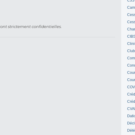
C3S 
Cam
Cess
Cess
ont strictement confidentielles.
Char
CIB
Clin
Club
Com
Cond
Cour
Cour
COV
Créd
Crédi
CVA
Dati
Décl
Délé