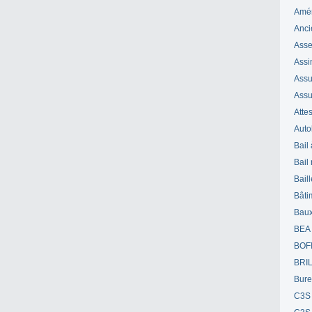
Amé
Anci
Ass
Assi
Assuj
Assu
Attes
Auto
Bail
Bail
Bail
Bâti
Bau
BEA
BOF
BRI
Bur
C3S