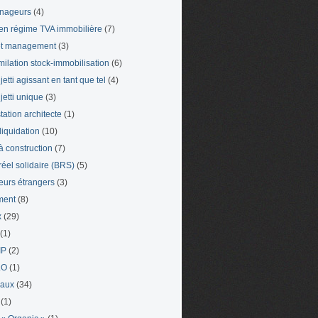
nageurs
(4)
en régime TVA immobilière
(7)
et management
(3)
milation stock-immobilisation
(6)
etti agissant en tant que tel
(4)
jetti unique
(3)
tation architecte
(1)
liquidation
(10)
 à construction
(7)
 réel solidaire (BRS)
(5)
leurs étrangers
(3)
ment
(8)
x
(29)
(1)
IP
(2)
LO
(1)
eaux
(34)
(1)