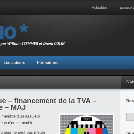
Actualités
Espace
Les auteurs
Formations
S'a
ue – financement de la TVA –
Rec
ue – MAJ
 membre d’un assujetti
ition d’un immeuble.
prunteur ne peut pas mettre
Sui