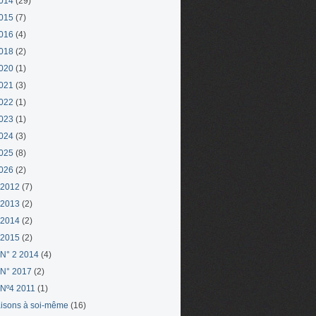
014
(29)
015
(7)
016
(4)
018
(2)
020
(1)
021
(3)
022
(1)
023
(1)
024
(3)
025
(8)
026
(2)
 2012
(7)
 2013
(2)
 2014
(2)
 2015
(2)
N° 2 2014
(4)
N° 2017
(2)
Nº4 2011
(1)
aisons à soi-même
(16)