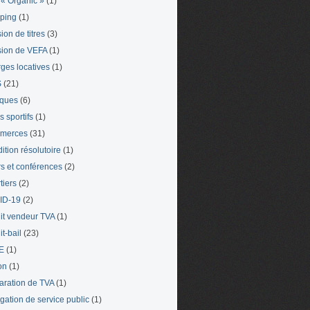
« Organic »
(1)
ping
(1)
ion de titres
(3)
ion de VEFA
(1)
ges locatives
(1)
S
(21)
iques
(6)
s sportifs
(1)
merces
(31)
ition résolutoire
(1)
s et conférences
(2)
tiers
(2)
ID-19
(2)
it vendeur TVA
(1)
t-bail
(23)
E
(1)
on
(1)
aration de TVA
(1)
gation de service public
(1)