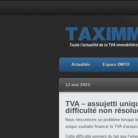
Actualités
Espace DMTO
12 mai 2023
TVA – assujetti uniq
difficulté non résol
Nous rencontrons un problème lorsque le
unique souhaite financer la TVA d’acquis
Cette difficulté provient du fait que l’em