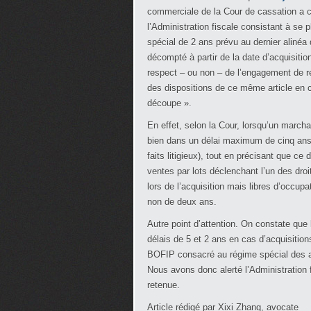
commerciale de la Cour de cassation a c
l’Administration fiscale consistant à se p
spécial de 2 ans prévu au dernier alinéa 
décompté à partir de la date d’acquisitio
respect – ou non – de l’engagement de re
des dispositions de ce même article en c
découpe ».
En effet, selon la Cour, lorsqu’un marc
bien dans un délai maximum de cinq ans (
faits litigieux), tout en précisant que c
ventes par lots déclenchant l’un des dro
lors de l’acquisition mais libres d’occu
non de deux ans.
Autre point d’attention. On constate que
délais de 5 et 2 ans en cas d’acquisition
BOFIP consacré au régime spécial des ac
Nous avons donc alerté l’Administration 
retenue.
Article rédigé par Xixi Zhang, avocate