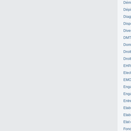
Déme
Dépô
Diag
Disp
Dive
DM
Dom
Droi
Droi
EHP
Elect
EM
Enga
Enga
Entr
Etab
Etab
Etat
Fond