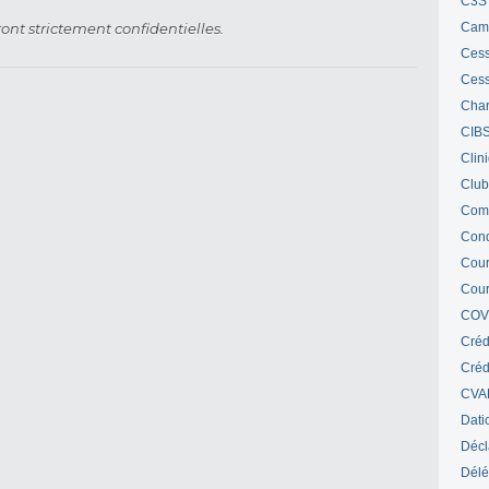
C3S 
ont strictement confidentielles.
Cam
Cess
Cess
Char
CIB
Clin
Club
Com
Cond
Cour
Cour
COV
Créd
Crédi
CVA
Dati
Décl
Délé