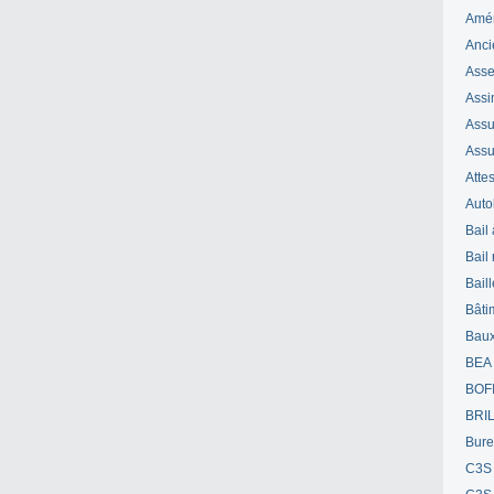
Amé
Anci
Ass
Assi
Assuj
Assu
Attes
Auto
Bail
Bail
Bail
Bâti
Bau
BEA
BOF
BRI
Bur
C3S