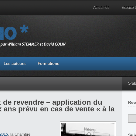
Actualités
Espace
Les auteurs
Formations
S'a
de revendre – application du
Rec
x ans prévu en cas de vente « à la
 2015
, la Chambre
Sui