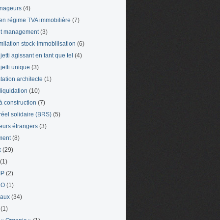
nageurs
(4)
en régime TVA immobilière
(7)
et management
(3)
milation stock-immobilisation
(6)
etti agissant en tant que tel
(4)
jetti unique
(3)
tation architecte
(1)
liquidation
(10)
 à construction
(7)
 réel solidaire (BRS)
(5)
leurs étrangers
(3)
ment
(8)
x
(29)
(1)
IP
(2)
LO
(1)
eaux
(34)
(1)