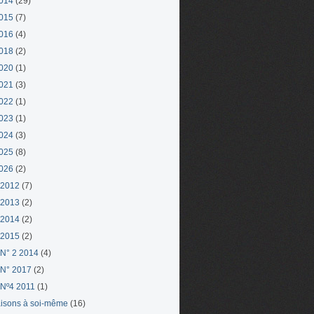
014
(29)
015
(7)
016
(4)
018
(2)
020
(1)
021
(3)
022
(1)
023
(1)
024
(3)
025
(8)
026
(2)
 2012
(7)
 2013
(2)
 2014
(2)
 2015
(2)
N° 2 2014
(4)
N° 2017
(2)
Nº4 2011
(1)
aisons à soi-même
(16)