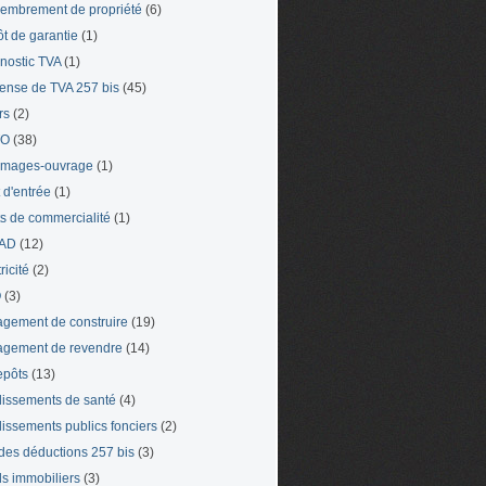
mbrement de propriété
(6)
t de garantie
(1)
nostic TVA
(1)
ense de TVA 257 bis
(45)
rs
(2)
TO
(38)
mages-ouvrage
(1)
t d'entrée
(1)
ts de commercialité
(1)
AD
(12)
ricité
(2)
O
(3)
gement de construire
(19)
gement de revendre
(14)
epôts
(13)
lissements de santé
(4)
lissements publics fonciers
(2)
 des déductions 257 bis
(3)
s immobiliers
(3)