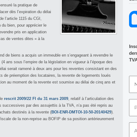
ensuré la pratique de
lacer dès l’expiration du délai
de l’article 1115 du CGI,
n du bien, pour apprécier le
vendre pris en application
as de ventes dites « à la
Ins
dern
hand de biens a acquis un immeuble en s’engageant à revendre le
TVA
4 ans sous l’empire de la législation en vigueur à l’époque des
e délai serait ramené à deux ans pour les reventes consistant en des
its de préemption des locataires, la revente de logements loués
pation au moment de la revente est soumise au délai de cinq ans et
 le
rescrit 2009/22 FI du 31 mars 2009
, relatif à l’articulation des
s successives par des assujettis à la TVA, n’a pas été repris au
hats destinés à la revente (
BOI-ENR-DMTOI-10-50-20140429
).
fiscale de la non-reprise au BOFIP de sa position antérieurement