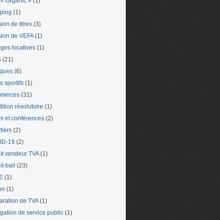
« Organic »
(1)
ping
(1)
ion de titres
(3)
ion de VEFA
(1)
ges locatives
(1)
S
(21)
iques
(6)
s sportifs
(1)
merces
(31)
ition résolutoire
(1)
s et conférences
(2)
tiers
(2)
ID-19
(2)
it vendeur TVA
(1)
t-bail
(23)
E
(1)
on
(1)
aration de TVA
(1)
gation de service public
(1)