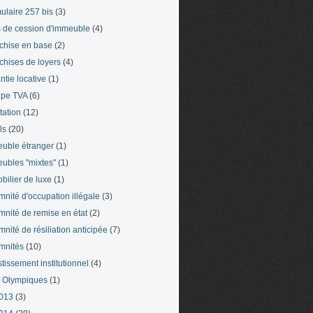
ulaire 257 bis
(3)
s de cession d'immeuble
(4)
chise en base
(2)
chises de loyers
(4)
ntie locative
(1)
pe TVA
(6)
tation
(12)
ls
(20)
uble étranger
(1)
ubles "mixtes"
(1)
bilier de luxe
(1)
mnité d'occupation illégale
(3)
mnité de remise en état
(2)
mnité de résiliation anticipée
(7)
mnités
(10)
stissement institutionnel
(4)
 Olympiques
(1)
013
(3)