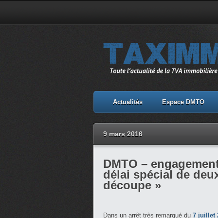
Actualités
Espace DMTO
9 mars 2016
DMTO – engagement 
délai spécial de deu
découpe »
Dans un arrêt très remarqué du
7 juillet