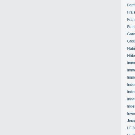
Form
Frai
Fran
Fran
Gara
Grou
Habi
Hôte
Imme
Imme
Immo
Inde
Inde
Inde
Inde
Inve
Jeux
LF 2