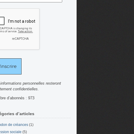
informations personnelles resteront
ctement confidentielles.
re d’abonnés : 973
égories d’articles
don de créances
(1)
ssion sociale
(5)