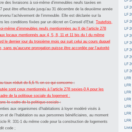
LF 2
u titre des livraisons à soi-même d’immeubles neufs taxées en
LF 2
e 257 peut être effectuée jusqu’au 31 décembre de la deuxième année
LF 2
ntervenu l’achèvement de l’immeuble. Elle est déclarée sur la
LF 2
ns les conditions fixées par un décret en Conseil d’Etat.
Toutefois,
à soi-même d’immeubles neufs mentionnées au II de l’article 278
LF 2
s aux locaux mentionnés aux 4, 5, 8, 11 et 11 bis du I du même
LF 2
ard le dernier jour du troisième mois qui suit celui au cours duquel
LF 2
, sans qu’aucune prorogation puisse être accordée par l’autorité
LF 2
LF 2
LF 2
LF 2
LFR
 au taux réduit de 5,5 % en ce qui concerne :
LFR
outée sont ceux mentionnés à l’article 278 sexies-0 A pour les
LFR
adre de la politique sociale du logement :
LFR
ns le cadre de la politique sociale :
LFR 
nsenties aux organismes d’habitations à loyer modéré visés à
LFR 
tion et de l’habitation ou aux personnes bénéficiaires, au moment
LFR 
’article R. 331-1 du même code pour la construction de logements
Livr
dit code ;