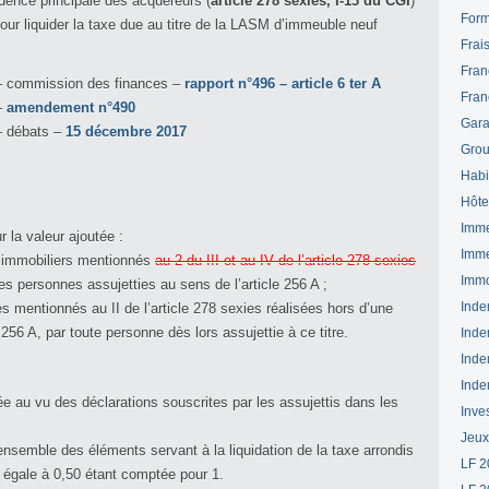
sidence principale des acquéreurs (
article 278 sexies, I-13 du CGI
)
Form
our liquider la taxe due au titre de la LASM d’immeuble neuf
Frai
Fran
 – commission des finances –
rapport n°496 – article 6 ter A
Fran
–
amendement n°490
Gara
– débats –
15 décembre 2017
Grou
Habi
Hôte
Imme
 la valeur ajoutée :
Imme
x immobiliers mentionnés
au 2 du III et au IV de l’article 278 sexies
Immo
des personnes assujetties au sens de l’article 256 A ;
Inde
 mentionnés au II de l’article 278 sexies réalisées hors d’une
256 A, par toute personne dès lors assujettie à ce titre.
Inde
Inde
Inde
dée au vu des déclarations souscrites par les assujettis dans les
Inve
Jeux
nsemble des éléments servant à la liquidation de la taxe arrondis
LF 2
ro égale à 0,50 étant comptée pour 1.