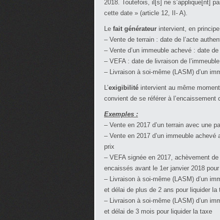
2018. Toutefois, il[s] ne s’applique[nt]
cette date » (article 12, II- A).
Le
fait générateur
intervient, en principe
– Vente de terrain : date de l’acte authen
– Vente d’un immeuble achevé : date de 
– VEFA : date de livraison de l’immeuble
– Livraison à soi-même (LASM) d’un imm
L’
exigibilité
intervient au même moment qu
convient de se référer à l’encaissement 
Exemples :
– Vente en 2017 d’un terrain avec une par
– Vente en 2017 d’un immeuble achevé av
prix
– VEFA signée en 2017, achèvement de l
encaissés avant le 1er janvier 2018 pou
– Livraison à soi-même (LASM) d’un imm
et délai de plus de 2 ans pour liquider la
– Livraison à soi-même (LASM) d’un imm
et délai de 3 mois pour liquider la taxe