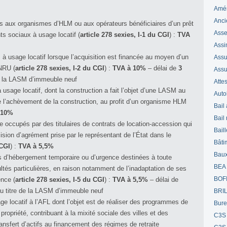
Amé
Anci
ies aux organismes d’HLM ou aux opérateurs bénéficiaires d’un prêt
Ass
ts sociaux à usage locatif (
article 278 sexies, I-1 du CGI
) :
TVA
Assi
à usage locatif lorsque l’acquisition est financée au moyen d’un
Assuj
ANRU (
article 278 sexies, I-2 du CGI
) :
TVA à 10%
– délai de
3
Assu
de la LASM d’immeuble neuf
Attes
usage locatif, dont la construction a fait l’objet d’une LASM au
Auto
de l’achèvement de la construction, au profit d’un organisme HLM
Bail
 10%
Bail
e occupés par des titulaires de contrats de location-accession qui
Bail
cision d’agrément prise par le représentant de l’État dans le
Bâti
 CGI
) :
TVA à 5,5%
Bau
s d’hébergement temporaire ou d’urgence destinées à toute
BEA
ltés particulières, en raison notamment de l’inadaptation de ses
BOF
ence (
article 278 sexies, I-5 du CGI
) :
TVA à 5,5%
– délai de
au titre de la LASM d’immeuble neuf
BRI
e locatif à l’AFL dont l’objet est de réaliser des programmes de
Bur
propriété, contribuant à la mixité sociale des villes et des
C3S
ransfert d’actifs au financement des régimes de retraite