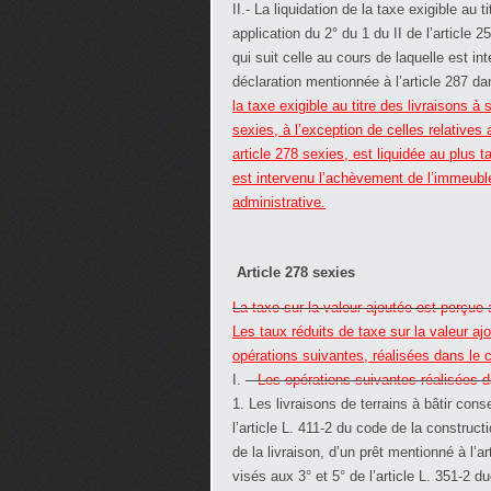
II.- La liquidation de la taxe exigible a
application du 2° du 1 du II de l’articl
qui suit celle au cours de laquelle est i
déclaration mentionnée à l’article 287 da
la taxe exigible au titre des livraisons 
sexies, à l’exception de celles relative
article 278 sexies, est liquidée au plus t
est intervenu l’achèvement de l’immeuble
administrative.
Article 278 sexies
La taxe sur la valeur ajoutée est perçue
Les taux réduits de taxe sur la valeur aj
opérations suivantes, réalisées dans le c
I.
– Les opérations suivantes réalisées da
1. Les livraisons de terrains à bâtir co
l’article L. 411-2 du code de la construc
de la livraison, d’un prêt mentionné à l
visés aux 3° et 5° de l’article L. 351-2 du