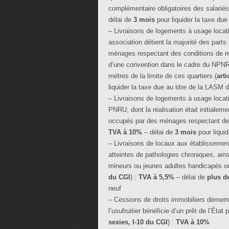
complémentaire obligatoires des salariés
délai de
3 mois
pour liquider la taxe du
– Livraisons de logements à usage locati
association détient la majorité des part
ménages respectant des conditions de res
d’une convention dans le cadre du NPNR
mètres de la limite de ces quartiers (
arti
liquider la taxe due au titre de la LASM
– Livraisons de logements à usage locat
PNRU, dont la réalisation était initialem
occupés par des ménages respectant des
TVA à 10%
– délai de
3 mois
pour liqui
– Livraisons de locaux aux établisseme
atteintes de pathologies chroniques, ai
mineurs ou jeunes adultes handicapés ou 
du CGI
) :
TVA à 5,5%
– délai de
plus d
neuf
– Cessions de droits immobiliers démem
l’usufruitier bénéficie d’un prêt de l’État
sexies, I-10 du CGI
) :
TVA à 10%