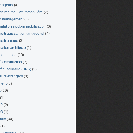
nageurs
(4)
en régime TVA immobilière
(7)
et management
(3)
milation stock-immobilisation
(6)
etti agissant en tant que tel
(4)
jetti unique
(3)
tation architecte
(1)
liquidation
(10)
 à construction
(7)
 réel solidaire (BRS)
(5)
leurs étrangers
(3)
ment
(8)
x
(29)
(1)
IP
(2)
LO
(1)
eaux
(34)
(1)