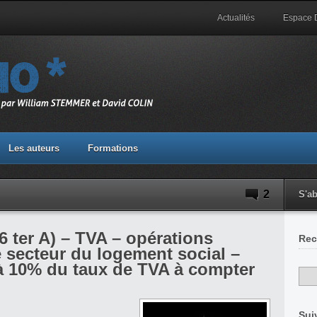
Actualités
Espace
Les auteurs
Formations
2
S'a
(6 ter A) – TVA – opérations
Rec
 secteur du logement social –
à 10% du taux de TVA à compter
Sui