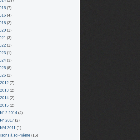
014
(29)
015
(7)
016
(4)
018
(2)
020
(1)
021
(3)
022
(1)
023
(1)
024
(3)
025
(8)
026
(2)
 2012
(7)
 2013
(2)
 2014
(2)
 2015
(2)
N° 2 2014
(4)
N° 2017
(2)
Nº4 2011
(1)
aisons à soi-même
(16)