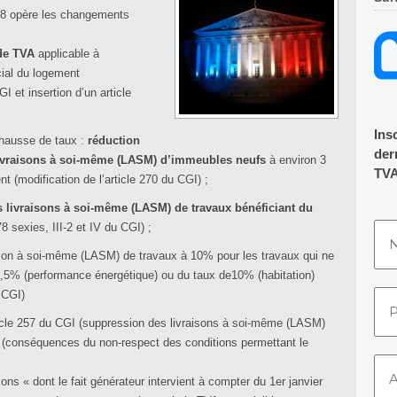
2018 opère les changements
de TVA
applicable à
ial du logement
I et insertion d’un article
Ins
 hausse de taux :
réduction
dern
s livraisons à soi-même (LASM) d’immeubles neufs
à environ 3
TVA
t (modification de l’article 270 du CGI) ;
 livraisons à soi-même (LASM) de travaux bénéficiant du
78 sexies, III-2 et IV du CGI) ;
aison à soi-même (LASM) de travaux à 10% pour les travaux qui ne
5,5% (performance énergétique) ou du taux de10% (habitation)
 CGI)
icle 257 du CGI (suppression des livraisons à soi-même (LASM)
I (conséquences du non-respect des conditions permettant le
s « dont le fait générateur intervient à compter du 1er janvier