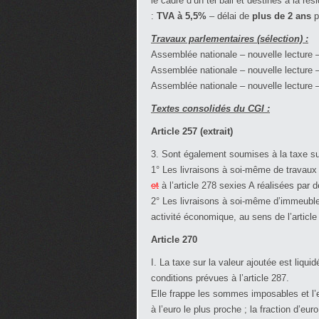
le cadre d’un tel bail et destinés à la ré
:
TVA à 5,5%
– délai de
plus de 2 ans
p
Travaux parlementaires (sélection) :
Assemblée nationale – nouvelle lecture
Assemblée nationale – nouvelle lecture 
Assemblée nationale – nouvelle lecture 
Textes consolidés du CGI :
Article 257 (extrait)
3. Sont également soumises à la taxe sur
1° Les livraisons à soi-même de travau
et
à l’article 278 sexies A réalisées par 
2° Les livraisons à soi-même d’immeubles
activité économique, au sens de l’article 
Article 270
I. La taxe sur la valeur ajoutée est liqui
conditions prévues à l’article 287.
Elle frappe les sommes imposables et l’e
à l’euro le plus proche ; la fraction d’eu