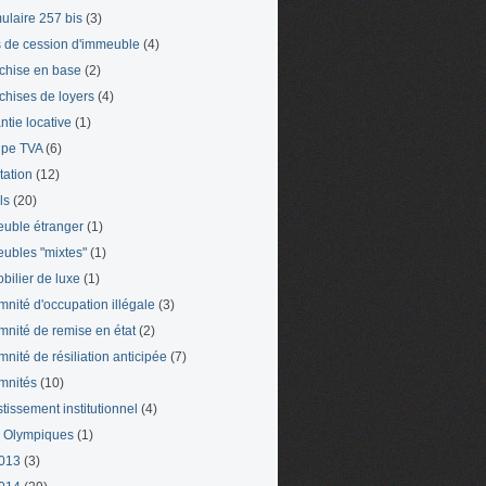
ulaire 257 bis
(3)
s de cession d'immeuble
(4)
chise en base
(2)
chises de loyers
(4)
ntie locative
(1)
pe TVA
(6)
tation
(12)
ls
(20)
uble étranger
(1)
ubles "mixtes"
(1)
bilier de luxe
(1)
mnité d'occupation illégale
(3)
mnité de remise en état
(2)
mnité de résiliation anticipée
(7)
mnités
(10)
stissement institutionnel
(4)
 Olympiques
(1)
013
(3)