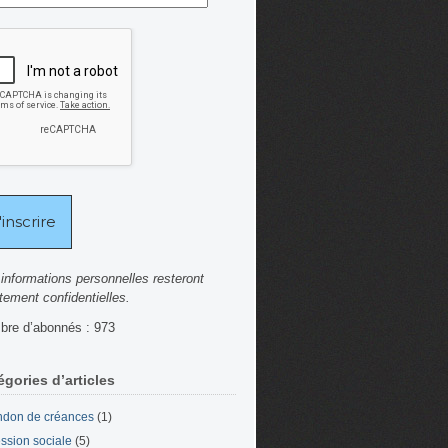
informations personnelles resteront
ctement confidentielles.
re d’abonnés : 973
égories d’articles
don de créances
(1)
ssion sociale
(5)