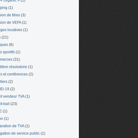
« Organic »
(1)
ping
(1)
ion de titres
(3)
ion de VEFA
(1)
ges locatives
(1)
S
(21)
iques
(6)
s sportifs
(1)
merces
(31)
ition résolutoire
(1)
s et conférences
(2)
tiers
(2)
ID-19
(2)
it vendeur TVA
(1)
t-bail
(23)
E
(1)
on
(1)
aration de TVA
(1)
gation de service public
(1)