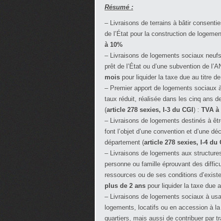
Résumé :
– Livraisons de terrains à bâtir consent
de l’État pour la construction de logemen
à 10%
– Livraisons de logements sociaux neufs 
prêt de l’État ou d’une subvention de l’
mois
pour liquider la taxe due au titre 
– Premier apport de logements sociaux à 
taux réduit, réalisée dans les cinq ans 
(
article 278 sexies, I-3 du CGI
) :
TVA à
– Livraisons de logements destinés à êtr
font l’objet d’une convention et d’une dé
département (
article 278 sexies, I-4 du
– Livraisons de logements aux structure
personne ou famille éprouvant des difficu
ressources ou de ses conditions d’exist
plus de 2 ans
pour liquider la taxe due 
– Livraisons de logements sociaux à usag
logements, locatifs ou en accession à la 
quartiers, mais aussi de contribuer par t