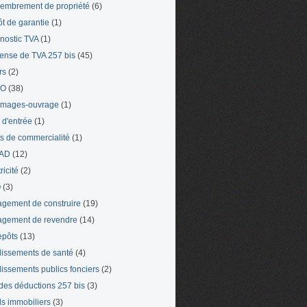
mbrement de propriété
(6)
t de garantie
(1)
nostic TVA
(1)
ense de TVA 257 bis
(45)
rs
(2)
TO
(38)
mages-ouvrage
(1)
t d'entrée
(1)
ts de commercialité
(1)
AD
(12)
ricité
(2)
O
(3)
gement de construire
(19)
gement de revendre
(14)
epôts
(13)
lissements de santé
(4)
lissements publics fonciers
(2)
 des déductions 257 bis
(3)
s immobiliers
(3)