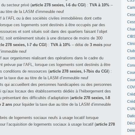
C3S 
 du secteur privé (
article 278 sexies, I-6 du CGI
) :
TVA à 10%
–
Cam
e au titre de la LASM d’immeuble neuf
Cess
f à l’AFL ou à des sociétés civiles immobilières dont cette
Cess
s lorsque ces logements sont destinés à être occupés par des
Char
sources et sont situés soit dans des quartiers faisant l’objet
CIB
U, soit entièrement situés à une distance de moins de 300
Clin
cle 278 sexies, I-7 du CGI
) :
TVA à 10%
– délai de
3 mois
pour
Club
 d’immeuble neuf
if aux organismes réalisant des opérations dans le cadre du
Com
ent prévue par l’AFL, lorsque ces logements sont destinés à être
Cond
 conditions de ressources (
article 278 sexies, I-7bis du CGI
) :
Cour
der la taxe due au titre de la LASM d’immeuble neuf
Cour
nts qui accueillent des personnes handicapées ou des personnes
COV
nsi qu’aux locaux des établissements dédiés à l’hébergement des
Créd
présentant des difficultés d’adaptation (
article 278 sexies, I-8
Crédi
e 2 ans
pour liquider la taxe due au titre de la LASM d’immeuble
CVA
Dati
brés de logements sociaux neufs à usage locatif lorsque
Décl
 pour l’acquisition de logements sociaux à usage locatif (
article 278
Délé