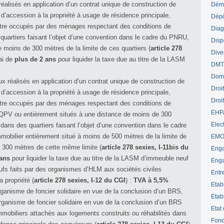
réalisés en application d’un contrat unique de construction de
Déme
d’accession à la propriété à usage de résidence principale,
Dépô
être occupés par des ménages respectant des conditions de
Diag
 quartiers faisant l’objet d’une convention dans le cadre du PNRU,
Disp
e moins de 300 mètres de la limite de ces quartiers (
article 278
Dive
ai de
plus de 2 ans
pour liquider la taxe due au titre de la LASM
DM
Dom
ux réalisés en application d’un contrat unique de construction de
Droi
d’accession à la propriété à usage de résidence principale,
Droi
être occupés par des ménages respectant des conditions de
EHP
s QPV ou entièrement situés à une distance de moins de 300
Elect
t dans des quartiers faisant l’objet d’une convention dans le cadre
bilier entièrement situé à moins de 500 mètres de la limite de
EM
e 300 mètres de cette même limite (
article 278 sexies, I-11bis du
Enga
ans
pour liquider la taxe due au titre de la LASM d’immeuble neuf
Enga
fs faits par des organismes d’HLM aux sociétés civiles
Entr
 propriété (
article 278 sexies, I-12 du CGI
) :
TVA à 5,5%
Etab
 organisme de foncier solidaire en vue de la conclusion d’un BRS,
Etab
rganisme de foncier solidaire en vue de la conclusion d’un BRS
Etat
immobiliers attachés aux logements construits ou réhabilités dans
Fond