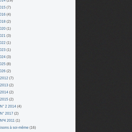
014
(29)
015
(7)
016
(4)
018
(2)
020
(1)
021
(3)
022
(1)
023
(1)
024
(3)
025
(8)
026
(2)
 2012
(7)
 2013
(2)
 2014
(2)
 2015
(2)
N° 2 2014
(4)
N° 2017
(2)
Nº4 2011
(1)
aisons à soi-même
(16)