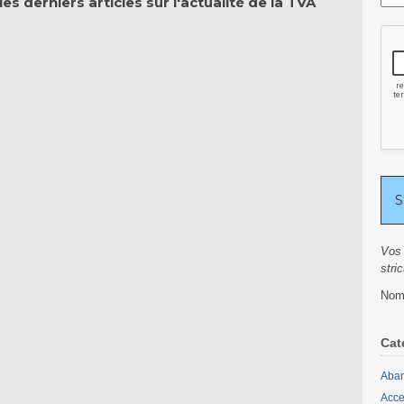
es derniers articles sur l'actualité de la TVA
Vos 
stri
Nomb
Cat
Aban
Acce