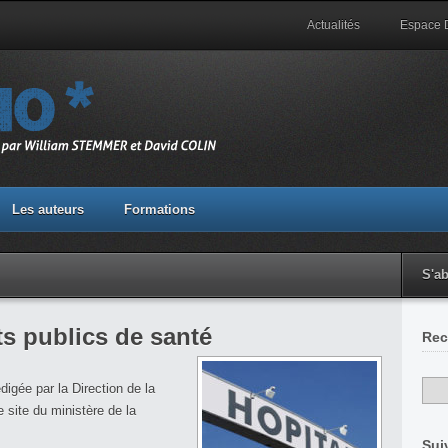
Actualités
Espace
Les auteurs
Formations
S'a
s publics de santé
Rec
digée par la Direction de la
e site du ministère de la
Sui