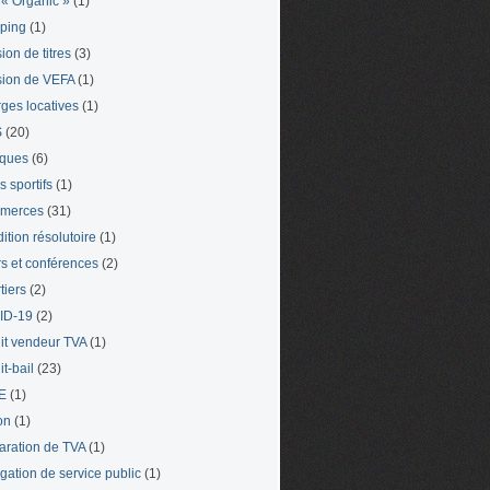
« Organic »
(1)
ping
(1)
ion de titres
(3)
ion de VEFA
(1)
ges locatives
(1)
S
(20)
iques
(6)
s sportifs
(1)
merces
(31)
ition résolutoire
(1)
s et conférences
(2)
tiers
(2)
ID-19
(2)
it vendeur TVA
(1)
t-bail
(23)
E
(1)
on
(1)
aration de TVA
(1)
gation de service public
(1)