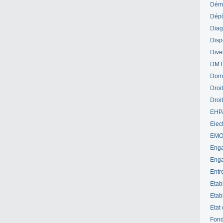
Déme
Dépô
Diag
Disp
Dive
DM
Dom
Droi
Droi
EHP
Elect
EM
Enga
Enga
Entr
Etab
Etab
Etat
Fond