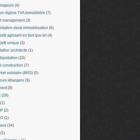
nageurs
(4)
en régime TVA immobilière
(7)
et management
(3)
milation stock-immobilisation
(6)
etti agissant en tant que tel
(4)
jetti unique
(3)
tation architecte
(1)
liquidation
(10)
 à construction
(7)
 réel solidaire (BRS)
(5)
leurs étrangers
(3)
ment
(8)
x
(29)
(1)
IP
(2)
LO
(1)
eaux
(34)
(1)