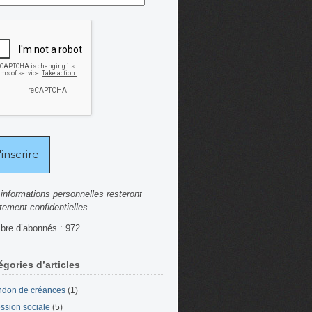
informations personnelles resteront
ctement confidentielles.
re d’abonnés : 972
égories d’articles
don de créances
(1)
ssion sociale
(5)