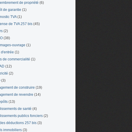
mbrement de propriété
(6)
t de garantie
(1)
nostic TVA
(1)
ense de TVA 257 bis
(45)
rs
(2)
TO
(38)
mages-ouvrage
(1)
t d'entrée
(1)
ts de commercialité
(1)
AD
(12)
ricité
(2)
O
(3)
gement de construire
(19)
gement de revendre
(14)
epôts
(13)
lissements de santé
(4)
lissements publics fonciers
(2)
 des déductions 257 bis
(3)
s immobiliers
(3)