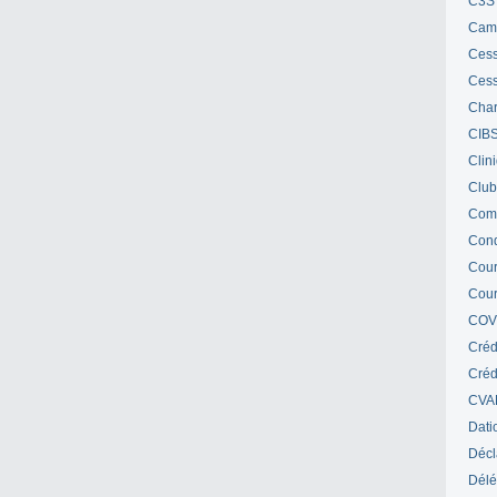
C3S 
Cam
Cess
Cess
Char
CIB
Clin
Club
Com
Cond
Cour
Cour
COV
Créd
Crédi
CVA
Dati
Décl
Délé