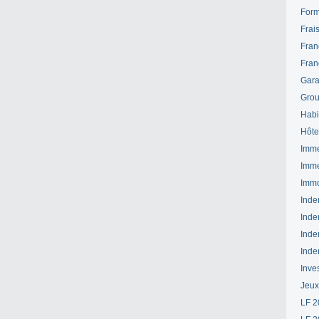
Form
Frai
Fran
Fran
Gara
Grou
Habi
Hôte
Imme
Imme
Immo
Inde
Inde
Inde
Inde
Inve
Jeux
LF 2