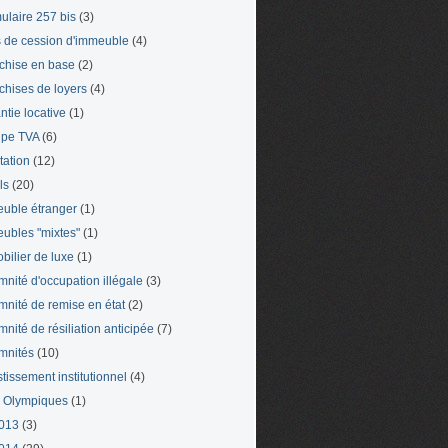
ulaire 257 bis
(3)
s de cession d'immeuble
(4)
chise en base
(2)
chises de loyers
(4)
ntie locative
(1)
pe TVA
(6)
tation
(12)
ls
(20)
uble étranger
(1)
ubles "mixtes"
(1)
bilier de luxe
(1)
mnité d'occupation illégale
(3)
mnité de remise en état
(2)
mnité de résiliation anticipée
(7)
mnités
(10)
stissement institutionnel
(4)
 Olympiques
(1)
013
(3)