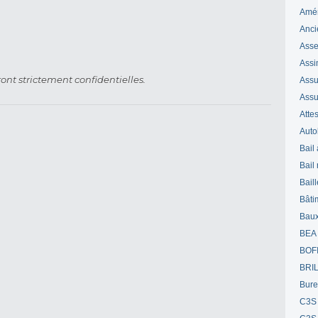
Amé
Anci
Ass
Assi
ont strictement confidentielles.
Assuj
Assu
Attes
Auto
Bail
Bail
Bail
Bâti
Bau
BEA
BOF
BRI
Bur
C3S