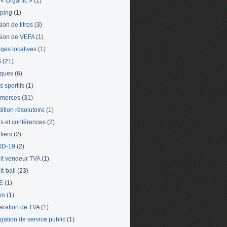
« Organic »
(1)
ping
(1)
ion de titres
(3)
ion de VEFA
(1)
ges locatives
(1)
S
(21)
iques
(6)
s sportifs
(1)
merces
(31)
ition résolutoire
(1)
s et conférences
(2)
tiers
(2)
ID-19
(2)
it vendeur TVA
(1)
t-bail
(23)
E
(1)
on
(1)
aration de TVA
(1)
gation de service public
(1)