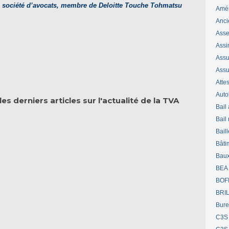
, société d’avocats, membre de Deloitte Touche Tohmatsu
Amé
Anci
Ass
Assi
Assuj
Assu
Attes
Auto
es derniers articles sur l'actualité de la TVA
Bail
Bail
Bail
Bâti
Bau
BEA
BOF
BRI
Bur
C3S