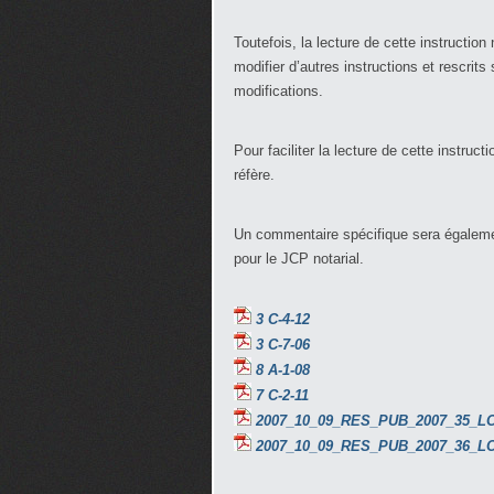
Toutefois, la lecture de cette instructio
modifier d’autres instructions et rescri
modifications.
Pour faciliter la lecture de cette instru
réfère.
Un commentaire spécifique sera également
pour le JCP notarial.
3 C-4-12
3 C-7-06
8 A-1-08
7 C-2-11
2007_10_09_RES_PUB_2007_35_
2007_10_09_RES_PUB_2007_36_L