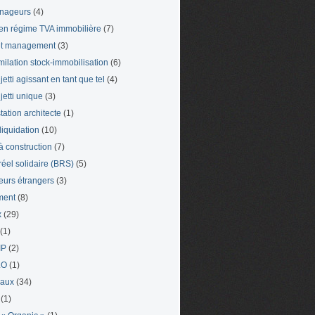
nageurs
(4)
en régime TVA immobilière
(7)
et management
(3)
milation stock-immobilisation
(6)
etti agissant en tant que tel
(4)
jetti unique
(3)
tation architecte
(1)
liquidation
(10)
 à construction
(7)
 réel solidaire (BRS)
(5)
leurs étrangers
(3)
ment
(8)
x
(29)
(1)
IP
(2)
LO
(1)
eaux
(34)
(1)