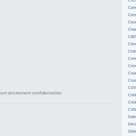
C3S 
Cam
Cess
Cess
Char
CIB
Clin
Club
Com
Cond
Cour
Cour
COV
ont strictement confidentielles.
Créd
Crédi
CVA
Dati
Décl
Délé