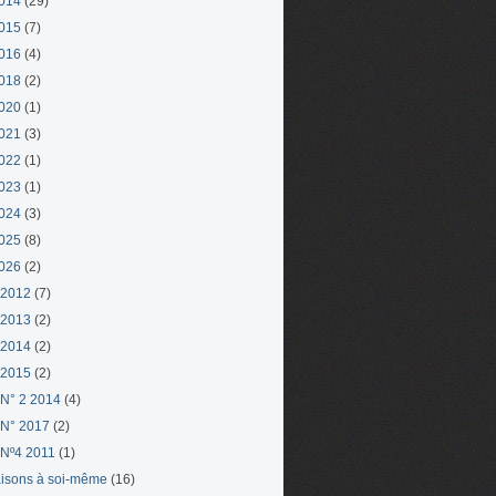
014
(29)
015
(7)
016
(4)
018
(2)
020
(1)
021
(3)
022
(1)
023
(1)
024
(3)
025
(8)
026
(2)
 2012
(7)
 2013
(2)
 2014
(2)
 2015
(2)
N° 2 2014
(4)
N° 2017
(2)
Nº4 2011
(1)
aisons à soi-même
(16)