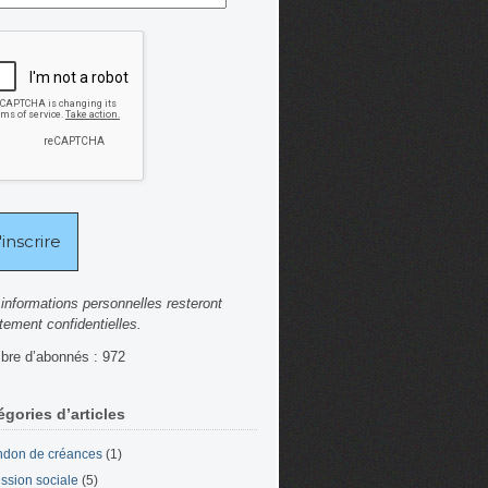
informations personnelles resteront
ctement confidentielles.
re d’abonnés : 972
égories d’articles
don de créances
(1)
ssion sociale
(5)