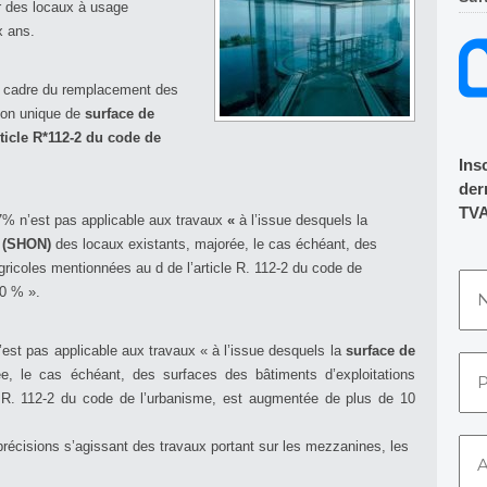
r des locaux à usage
x ans.
le cadre du remplacement des
ion unique de
surface de
ticle R*112-2 du code de
Ins
dern
TVA
 7% n’est pas applicable aux travaux
«
à l’issue desquels la
e (SHON)
des locaux existants, majorée, le cas échéant, des
gricoles mentionnées au d de l’article R. 112-2 du code de
10 % ».
’est pas applicable aux travaux « à l’issue desquels la
surface de
e, le cas échéant, des surfaces des bâtiments d’exploitations
e R. 112-2 du code de l’urbanisme, est augmentée de plus de 10
précisions s’agissant des travaux portant sur les mezzanines, les