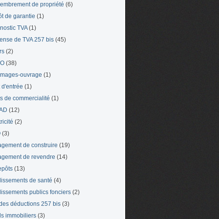
mbrement de propriété
(6)
t de garantie
(1)
nostic TVA
(1)
ense de TVA 257 bis
(45)
rs
(2)
TO
(38)
mages-ouvrage
(1)
t d'entrée
(1)
ts de commercialité
(1)
AD
(12)
ricité
(2)
O
(3)
gement de construire
(19)
gement de revendre
(14)
epôts
(13)
lissements de santé
(4)
lissements publics fonciers
(2)
 des déductions 257 bis
(3)
s immobiliers
(3)