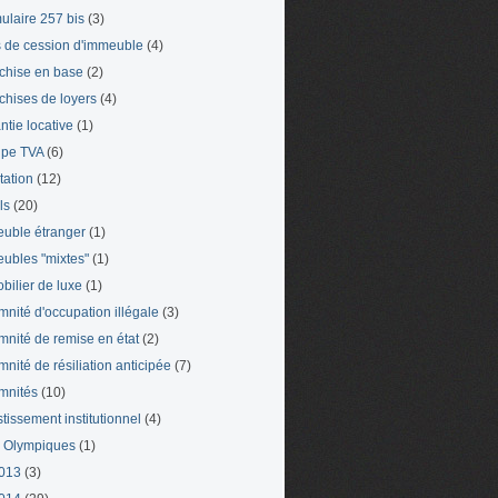
ulaire 257 bis
(3)
s de cession d'immeuble
(4)
chise en base
(2)
chises de loyers
(4)
ntie locative
(1)
pe TVA
(6)
tation
(12)
ls
(20)
uble étranger
(1)
ubles "mixtes"
(1)
bilier de luxe
(1)
mnité d'occupation illégale
(3)
mnité de remise en état
(2)
mnité de résiliation anticipée
(7)
mnités
(10)
stissement institutionnel
(4)
 Olympiques
(1)
013
(3)