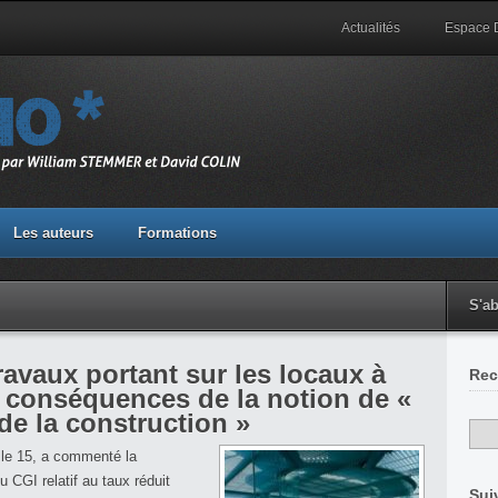
Actualités
Espace
Les auteurs
Formations
S'a
ravaux portant sur les locaux à
Rec
– conséquences de la notion de «
de la construction »
e le 15, a commenté la
u CGI relatif au taux réduit
Sui