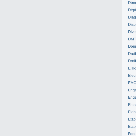
Déme
Dépô
Diag
Disp
Dive
DM
Dom
Droi
Droi
EHP
Elect
EM
Enga
Enga
Entr
Etab
Etab
Etat
Fond