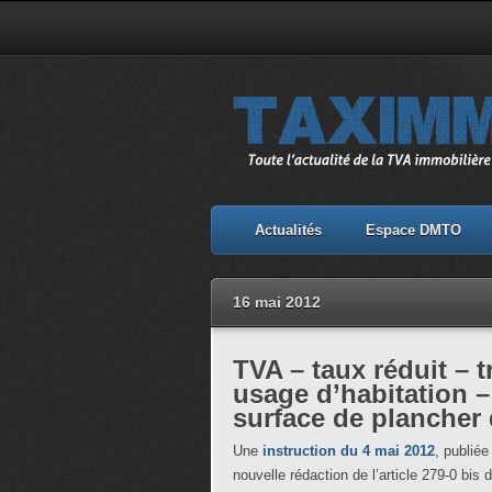
Actualités
Espace DMTO
16 mai 2012
TVA – taux réduit – t
usage d’habitation 
surface de plancher 
Une
instruction du 4 mai 2012
, publié
nouvelle rédaction de l’article 279-0 bis d