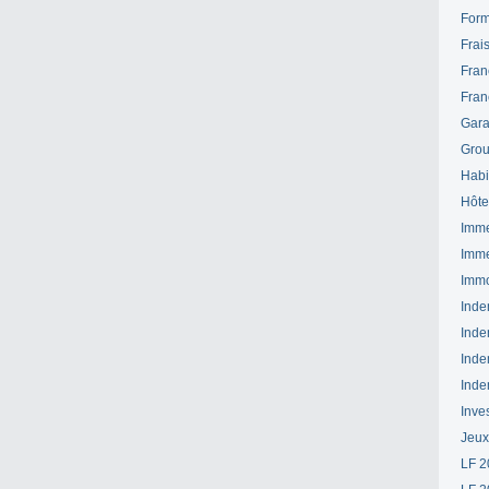
Form
Frai
Fran
Fran
Gara
Grou
Habi
Hôte
Imme
Imme
Immo
Inde
Inde
Inde
Inde
Inve
Jeux
LF 2