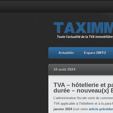
Actualités
Espace DMTO
10 août 2024
TVA – hôtellerie et p
durée – nouveau(x)
L’administration fiscale vient de comme
TVA applicable à l’hôtellerie et à la para-
janvier 2024
(voir notre
article précéde