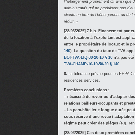
l’hébergement proprement dit
ainsi que 
administratifs
qui ne produisent pas d’au
clients au titre de l’hébergement ou de 
réduit
. »
[28/03/2025] 7 bis.
Financement par créd
de la location à l’exploitant est appli
entre le propriétaire de locaux et le p
140
). La question du taux de TVA appl
BOI-TVA-LIQ-30-20-10 § 10
n’a pas été
TVA-CHAMP-10-10-50-20 § 140
.
8.
La tolérance prévue pour les EHPAD s
résidences services.
Premières conclusions :
– nécessité de revoir ou d’adapter dè
relations bailleurs-occupants et presta
– La para-hôtellerie longue durée peu
sous réserve d’une revue / adaptatio
régime peut créer des pièges (e.g. re
[28/03/2025] Ces deux premières conc