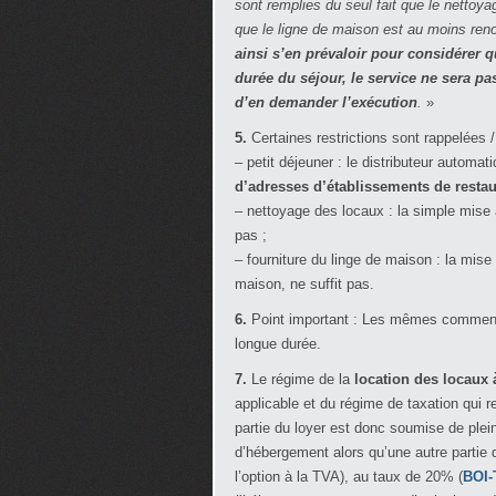
sont remplies du seul fait que le nettoy
que le ligne de maison est au moins ren
ainsi s’en prévaloir pour considérer 
durée du séjour, le service ne sera pa
d’en demander l’exécution
.
»
5.
Certaines restrictions sont rappelées /
– petit déjeuner : le distributeur automat
d’adresses d’établissements de restau
– nettoyage des locaux : la simple mise à
pas ;
– fourniture du linge de maison : la mise
maison, ne suffit pas.
6.
Point important : Les mêmes commentai
longue durée.
7.
Le régime de la
location des locaux 
applicable et du régime de taxation qui
partie du loyer est donc soumise de plein 
d’hébergement alors qu’une autre partie d
l’option à la TVA), au taux de 20% (
BOI-