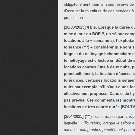
obligatoirement fournis, sous réserve de
d’assurer la fourniture de ces services à l
proposition.
[28/03/2025] 4 bis. Lorsque la durée du
mise à jour du BOFIP, un séjour comp
locations à la « semaine »), l’exploita
tolérance (***) – considérer que sont
linge et du nettoyage hebdomadaire de
le nettoyage est effectué en début de s
locations courtes (une à deux nuits, p
ponctuellement, la location dépasse ci
tolérances, certaines locations seraie
nuits par exemple, s’il s’agit d’une lo
effectivement proposés. Dans cette hyp
pas prévue. Ces commentaires montren
locations de très courte durée (
BOI-TV
[2/04/2025]
(***)
: confirmation par la
rép
laquelle : «
Toutefois, lorsque le séjour 
dans les paragraphes précités ont pour o