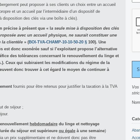
bergement peut proposer à ses clients un choix entre un accueil
pre et un accueil par l’intermédiaire d’un dispositif de
disposition des clés via une boîte à clés).
on précise à présent que « l
a seule mise à disposition des clés
 proposée avec un accueil physique, ne saurait constituer une
la clientèle
» (
BOI-TVA-CHAMP-10-10-50-20 §
100). Une
s est donc exonérée sauf si l’exploitant propose l’alternative
néfice des tolérances concernant le renouvellement du linge et
.). Ceux qui subiraient les modifications du régime de la
peuvent donc trouver à cet égard le moyen de continuer à
ivement
fournis pour être retenus pour justifier la taxation à la TVA
Vos 
stri
Nomb
ut de séjour ;
jour.
Cat
renouvellement
hebdomadaire
du linge et nettoyage
Aban
durée du séjour est supérieure
ou égale
à une semaine
)
ia un prix supplémentaire et ne doivent donc pas être
Acce