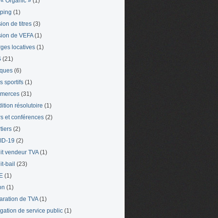
« Organic »
(1)
ping
(1)
ion de titres
(3)
ion de VEFA
(1)
ges locatives
(1)
S
(21)
iques
(6)
s sportifs
(1)
merces
(31)
ition résolutoire
(1)
s et conférences
(2)
tiers
(2)
ID-19
(2)
it vendeur TVA
(1)
t-bail
(23)
E
(1)
on
(1)
aration de TVA
(1)
gation de service public
(1)