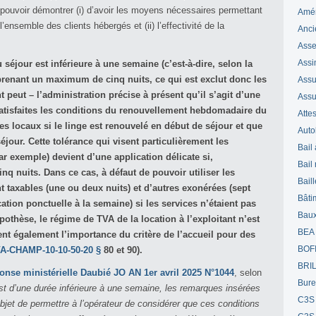
 pouvoir démontrer (i) d’avoir les moyens nécessaires permettant
Amé
’ensemble des clients hébergés et (ii) l’effectivité de la
Anci
Ass
Assi
 séjour est inférieure à une semaine (c’est-à-dire, selon la
renant un maximum de cinq nuits, ce qui est exclut donc les
Assuj
nt peut – l’administration précise à présent qu’il s’agit d’une
Assu
 satisfaites les conditions du renouvellement hebdomadaire du
Attes
s locaux si le linge est renouvelé en début de séjour et que
Auto
éjour. Cette tolérance qui visent particulièrement les
Bail
ar exemple) devient d’une application délicate si,
Bail
nq nuits. Dans ce cas, à défaut de pouvoir utiliser les
Bail
nt taxables (une ou deux nuits) et d’autres exonérées (sept
Bâti
cation ponctuelle à la semaine) si les services n’étaient pas
Bau
othèse, le régime de TVA de la location à l’exploitant n’est
BEA
t également l’importance du critère de l’accueil pour des
BOF
A-CHAMP-10-10-50-20 §
80 et 90).
BRI
onse ministérielle Daubié JO AN 1er avril 2025 N°1044
, selon
Bur
est d’une durée inférieure à une semaine, les remarques insérées
C3S
bjet de permettre à l’opérateur de considérer que ces conditions