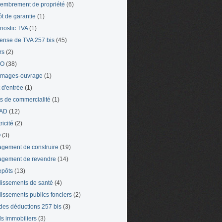
mbrement de propriété
(6)
t de garantie
(1)
nostic TVA
(1)
ense de TVA 257 bis
(45)
rs
(2)
TO
(38)
mages-ouvrage
(1)
t d'entrée
(1)
ts de commercialité
(1)
AD
(12)
ricité
(2)
O
(3)
gement de construire
(19)
gement de revendre
(14)
epôts
(13)
lissements de santé
(4)
lissements publics fonciers
(2)
 des déductions 257 bis
(3)
s immobiliers
(3)