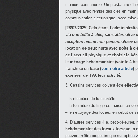
manière permanente. Un prestataire d’hé
physique avec remise des clés en main pro
communication électronique, avec mise à 
[28/03/2025] Cela étant, l’administrati
via une boîte à clés, sans alternative
réception même non personnalisée de 
location de deux nuits avec boîte à clé
de l’accueil physique et choisit le bé
le ménage hebdomadaire (voir le 4 bis
franchise en base (
voir notre article
) 
exonérer de TVA leur activité.
3.
Certains services doivent être
effect
:
– la réception de la clientèle ;
– la fourniture du linge de maison en déb
– le nettoyage des locaux en début de sé
4.
D’autres services (i.e. petit-déjeuner,
hebdomadaire
des locaux lorsque la 
peuvent n’être proposés que sur option v