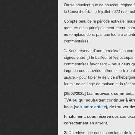
On se souvient que ce nouveau régime fa
le Conseil d’État le 5 juillet 2023 (voir no
Compte tenu de la période estivale, no
mots ce qui a principalement retenu not
ne remplace donc pas une lecture atten
commentaires.
1.
Sous réserve d’une formalisation cor
signés entre (i) le bailleur et les occupan
commentaires favorisent –
pour ceux qu
large de ces activités même si le texte d
quatre
» pour taxer le service d’hébergeme
fourniture de linge de maison et la récep
[28/03/2025] Les nouveaux commentaire
TVA ou qui souhaitent continuer à êtr
base (
voir notre article
), de trouver de
Finalement, sous réserve des cas exce
correctement en amont.
2.
On relève une conception large de la