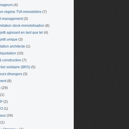
nageurs
(4)
en régime TVA immobilière
(7)
et management
(3)
milation stock-immobilisation
(6)
etti agissant en tant que tel
(4)
jetti unique
(3)
tation architecte
(1)
liquidation
(10)
 à construction
(7)
 réel solidaire (BRS)
(5)
leurs étrangers
(3)
ment
(8)
x
(29)
(1)
IP
(2)
LO
(1)
eaux
(34)
(1)