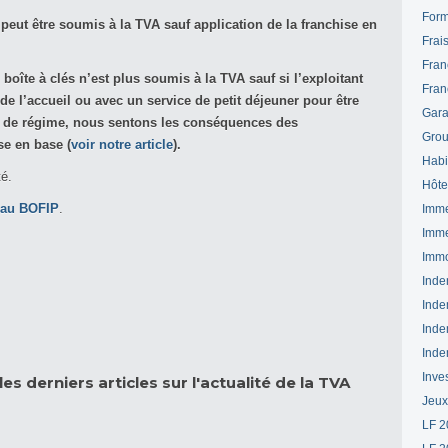
Form
f peut être soumis à la TVA sauf application de la franchise en
Frai
Fran
boîte à clés n’est plus soumis à la TVA sauf si l’exploitant
Fran
 de l’accueil ou avec un service de petit déjeuner pour être
Gara
t de régime, nous sentons les conséquences des
Grou
se en base (
voir notre article
).
Habi
té.
Hôte
 au BOFIP
.
Imme
Imme
Immo
Inde
Inde
Inde
Inde
Inve
es derniers articles sur l'actualité de la TVA
Jeux
LF 2