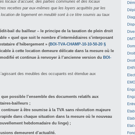
des
locaux d’accueil,
d
es
parties communes et
d
es
l
ocaux
Déme
tres recettes par eux-mêmes que les loyers acquittés par les
Dépô
la location de logement en meublé sont à ce titre soumis au taux
Diag
Disp
it-bail du bailleur – le principe de la taxation de plein droit
Dive
cable « quel que soit le nombre d’intermédiaires s’interposant
DM
restataire d’hébergement » (
BOI-TVA-CHAMP-10-10-50-20 §
Dom
icable à cette location demeure délicate dans la mesure où le
Droi
 modifié et continue à renvoyer à l’ancienne version du
BOI-
Droi
EHP
’agissant des meubles des occupants est étendue aux
Elect
EM
Enga
s que possible l’ensemble des documents relatifs aux
Enga
taires-bailleurs ;
Entr
t continuer à être soumise à la TVA sans révolution majeure
Etab
n rapide dans chaque situation dans la mesure où le nouveau
Etab
nouvellement hebdomadaire du linge) ;
Etat
lusions demeurent d’actualité.
Fond