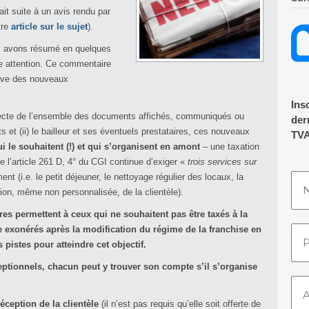
it suite à un avis rendu par
tre
article sur le sujet
).
us avons résumé en quelques
re attention. Ce commentaire
tive des nouveaux
Ins
recte de l’ensemble des documents affichés, communiqués ou
dern
ts et (ii) le bailleur et ses éventuels prestataires, ces nouveaux
TVA
i le souhaitent (!) et qui s’organisent en amont
– une taxation
e l’article 261 D, 4° du CGI continue d’exiger «
trois services sur
nt (i.e. le petit déjeuner, le nettoyage régulier des locaux, la
tion, même non personnalisée, de la clientèle).
s permettent à ceux qui ne souhaitent pas être taxés à la
e exonérés après la modification du régime de la franchise en
s pistes pour atteindre cet objectif.
ptionnels, chacun peut y trouver son compte s’il s’organise
réception de la clientèle
(il n’est pas requis qu’elle soit offerte de