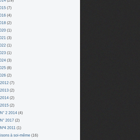
014
(29)
015
(7)
016
(4)
018
(2)
020
(1)
021
(3)
022
(1)
023
(1)
024
(3)
025
(8)
026
(2)
 2012
(7)
 2013
(2)
 2014
(2)
 2015
(2)
N° 2 2014
(4)
N° 2017
(2)
Nº4 2011
(1)
aisons à soi-même
(16)