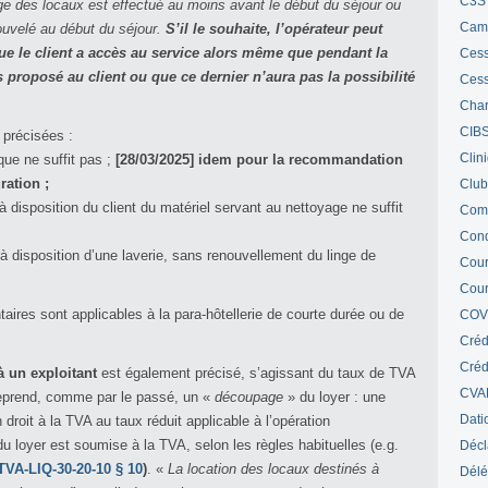
C3S 
age des locaux est effectué au moins avant le début du séjour ou
Cam
ouvelé au début du séjour.
S’il le souhaite, l’opérateur peut
que le client a accès au service alors même que pendant la
Cess
s proposé au client ou que ce dernier n’aura pas la possibilité
Cess
Char
CIB
 précisées :
Clin
ique ne suffit pas ;
[28/03/2025] idem pour la recommandation
ration ;
Club
 disposition du client du matériel servant au nettoyage ne suffit
Com
Cond
 à disposition d’une laverie, sans renouvellement du linge de
Cour
Cour
res sont applicables à la para-hôtellerie de courte durée ou de
COV
Créd
Crédi
à un exploitant
est également précisé, s’agissant du taux de TVA
CVA
 reprend, comme par le passé, un «
découpage
» du loyer : une
Dati
droit à la TVA au taux réduit applicable à l’opération
u loyer est soumise à la TVA, selon les règles habituelles (e.g.
Décl
TVA-LIQ-30-20-10 § 10
)
. «
La location des locaux destinés à
Délé