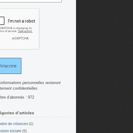
informations personnelles resteront
ctement confidentielles.
re d’abonnés : 972
égories d’articles
don de créances
(1)
ssion sociale
(5)