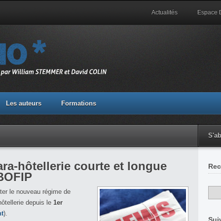
Actualités
Espace
Les auteurs
Formations
S'a
ara-hôtellerie courte et longue
Rec
 BOFIP
nter le nouveau régime de
hôtellerie depuis le
1er
nt
).
Sui