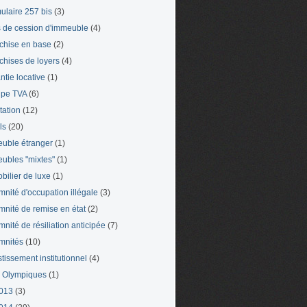
ulaire 257 bis
(3)
s de cession d'immeuble
(4)
chise en base
(2)
chises de loyers
(4)
ntie locative
(1)
pe TVA
(6)
tation
(12)
ls
(20)
uble étranger
(1)
ubles "mixtes"
(1)
bilier de luxe
(1)
mnité d'occupation illégale
(3)
mnité de remise en état
(2)
mnité de résiliation anticipée
(7)
mnités
(10)
stissement institutionnel
(4)
 Olympiques
(1)
013
(3)