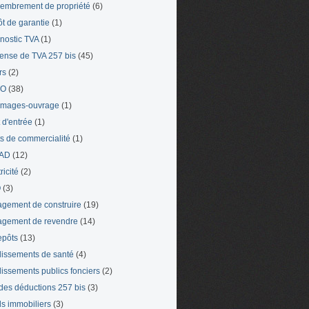
mbrement de propriété
(6)
t de garantie
(1)
nostic TVA
(1)
ense de TVA 257 bis
(45)
rs
(2)
TO
(38)
mages-ouvrage
(1)
t d'entrée
(1)
ts de commercialité
(1)
AD
(12)
ricité
(2)
O
(3)
gement de construire
(19)
gement de revendre
(14)
epôts
(13)
lissements de santé
(4)
lissements publics fonciers
(2)
 des déductions 257 bis
(3)
s immobiliers
(3)