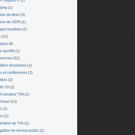
« Organic »
(1)
ping
(1)
ion de titres
(3)
ion de VEFA
(1)
ges locatives
(1)
S
(21)
iques
(6)
s sportifs
(1)
merces
(31)
ition résolutoire
(1)
s et conférences
(2)
tiers
(2)
ID-19
(2)
it vendeur TVA
(1)
t-bail
(23)
E
(1)
on
(1)
aration de TVA
(1)
gation de service public
(1)