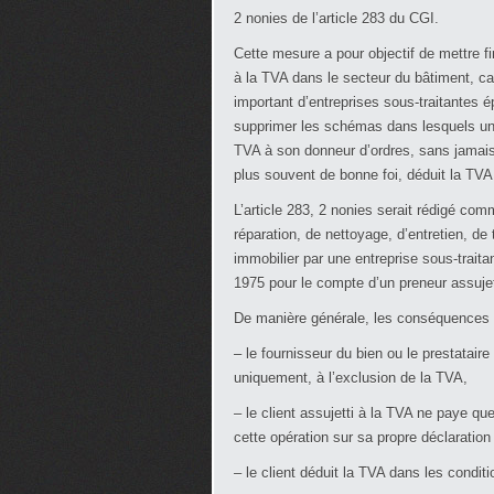
2 nonies de l’article 283 du CGI.
Cette mesure a pour objectif de mettre fi
à la TVA dans le secteur du bâtiment, c
important d’entreprises sous-traitantes é
supprimer les schémas dans lesquels un s
TVA à son donneur d’ordres, sans jamais 
plus souvent de bonne foi, déduit la TVA 
L’article 283, 2 nonies serait rédigé co
réparation, de nettoyage, d’entretien, de
immobilier par une entreprise sous-traita
1975 pour le compte d’un preneur assujett
De manière générale, les conséquences de
– le fournisseur du bien ou le prestatair
uniquement, à l’exclusion de la TVA,
– le client assujetti à la TVA ne paye qu
cette opération sur sa propre déclaratio
– le client déduit la TVA dans les condi