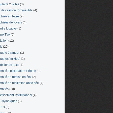
ulaire 257 bis
(3)
s de cession d'immeuble
(4)
chise en base
(2)
chises de loyers
(4)
ntie locative
(1)
pe TVA
(6)
tation
(12)
ls
(20)
uble étranger
(1)
ubles "mixtes"
(1)
bilier de luxe
(1)
mnité d'occupation illégale
(3)
mnité de remise en état
(2)
mnité de résiliation anticipée
(7)
mnités
(10)
stissement institutionnel
(4)
 Olympiques
(1)
013
(3)