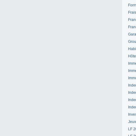
Form
Frai
Fran
Fran
Gara
Grou
Habi
Hôte
Imme
Imme
Immo
Inde
Inde
Inde
Inde
Inve
Jeux
LF 2