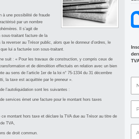
n à une possibilité de fraude
aractérisé par un nombre
phémères. Il s’agit de
ous-traitant facture de la
la reverser au Trésor public, alors que le donneur d’ordres, le
Ins
que lui a facturée son sous-traitant.
dern
mme suit : « Pour les travaux de construction, y compris ceux de
TVA
 transformation et de démolition effectués en relation avec un bien
nte au sens de l’article 1er de la loi n° 75-1334 du 31 décembre
i, la taxe est acquittée par le preneur ».
 l’autoliquidation sont les suivantes :
e de services émet une facture pour le montant hors taxes
e ce montant hors taxe et déclare la TVA due au Trésor au titre de
n de TVA,
tions de droit commun.