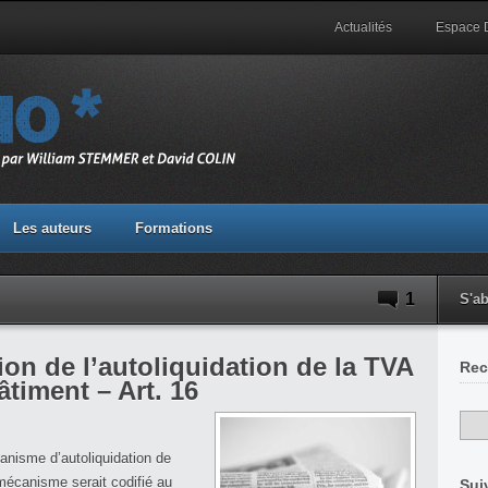
Actualités
Espace
Les auteurs
Formations
1
S'a
ion de l’autoliquidation de la TVA
Rec
âtiment – Art. 16
anisme d’autoliquidation de
mécanisme serait codifié au
Sui