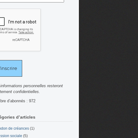
informations personnelles resteront
ctement confidentielles.
re d’abonnés : 972
égories d’articles
don de créances
(1)
ssion sociale
(5)