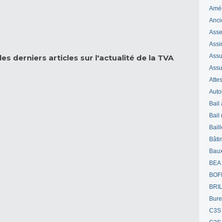
Amé
Anci
Ass
Assi
Assuj
es derniers articles sur l'actualité de la TVA
Assu
Attes
Auto
Bail
Bail
Bail
Bâti
Bau
BEA
BOF
BRI
Bur
C3S