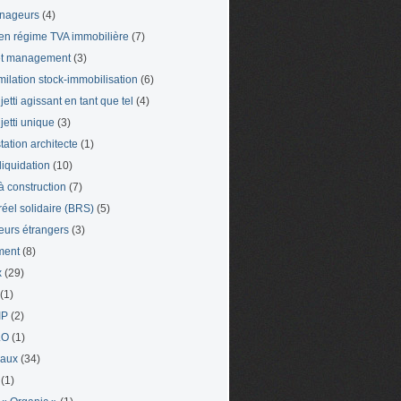
nageurs
(4)
en régime TVA immobilière
(7)
et management
(3)
milation stock-immobilisation
(6)
etti agissant en tant que tel
(4)
jetti unique
(3)
tation architecte
(1)
liquidation
(10)
 à construction
(7)
 réel solidaire (BRS)
(5)
leurs étrangers
(3)
ment
(8)
x
(29)
(1)
IP
(2)
LO
(1)
eaux
(34)
(1)