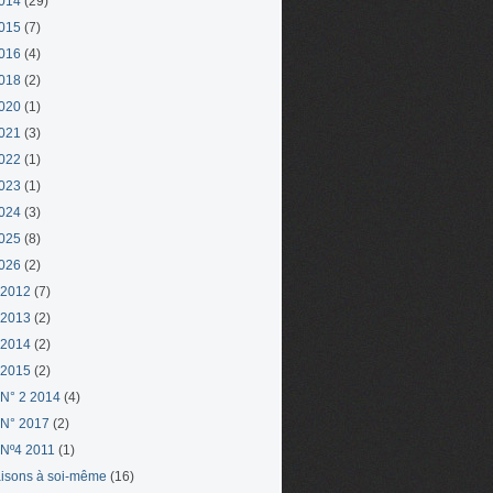
014
(29)
015
(7)
016
(4)
018
(2)
020
(1)
021
(3)
022
(1)
023
(1)
024
(3)
025
(8)
026
(2)
 2012
(7)
 2013
(2)
 2014
(2)
 2015
(2)
N° 2 2014
(4)
N° 2017
(2)
Nº4 2011
(1)
aisons à soi-même
(16)