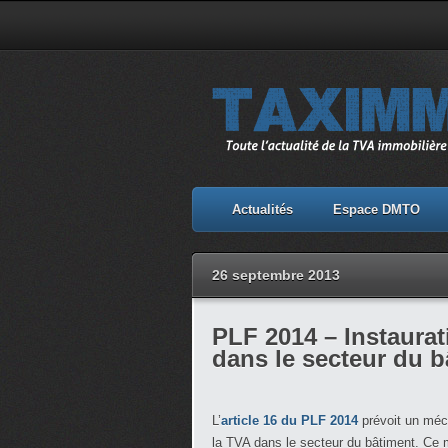
Actualités
Espace DMTO
26 septembre 2013
PLF 2014 – Instaurat
dans le secteur du b
L’
article 16 du PLF 2014
prévoit un méc
la TVA dans le secteur du bâtiment. Ce 