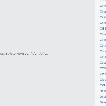
C3S 
Cam
Cess
Cess
Char
CIB
Clin
Club
Com
Cond
ont strictement confidentielles.
Cour
Cour
COV
Créd
Crédi
CVA
Dati
Décl
Délé