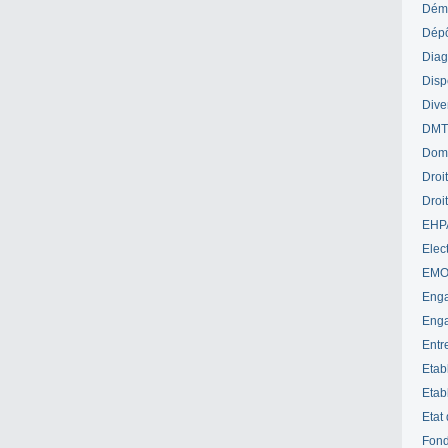
Déme
Dépô
Diag
Disp
Dive
DM
Dom
Droi
Droi
EHP
Elect
EM
Enga
Enga
Entr
Etab
Etab
Etat
Fond