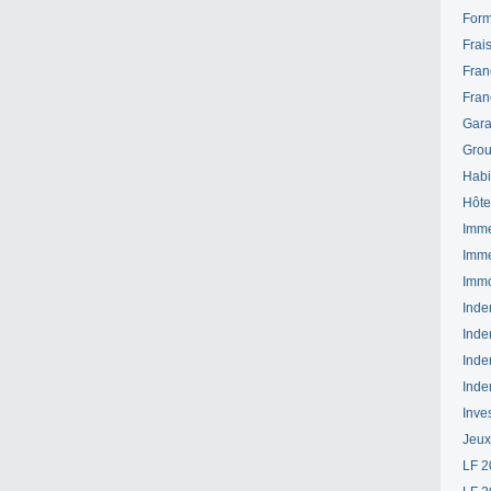
Form
Frai
Fran
Fran
Gara
Grou
Habi
Hôte
Imme
Imme
Immo
Inde
Inde
Inde
Inde
Inve
Jeux
LF 2