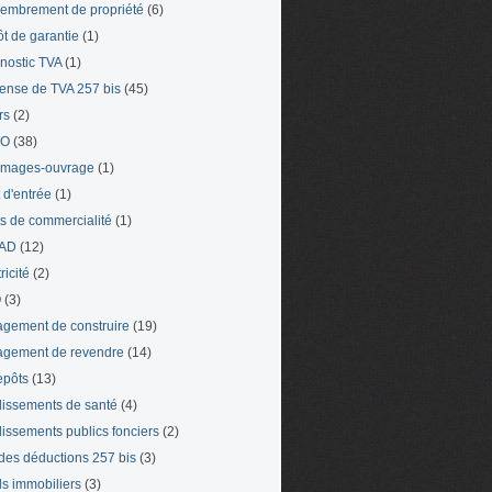
mbrement de propriété
(6)
t de garantie
(1)
nostic TVA
(1)
ense de TVA 257 bis
(45)
rs
(2)
TO
(38)
mages-ouvrage
(1)
t d'entrée
(1)
ts de commercialité
(1)
AD
(12)
ricité
(2)
O
(3)
gement de construire
(19)
gement de revendre
(14)
epôts
(13)
lissements de santé
(4)
lissements publics fonciers
(2)
 des déductions 257 bis
(3)
s immobiliers
(3)