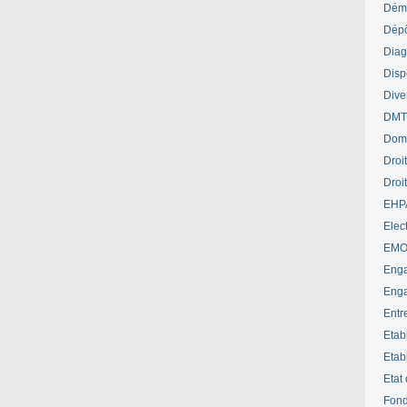
Déme
Dépô
Diag
Disp
Dive
DM
Dom
Droi
Droi
EHP
Elect
EM
Enga
Enga
Entr
Etab
Etab
Etat
Fond