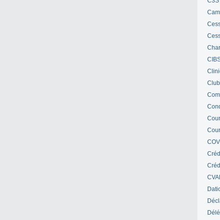
C3S 
Cam
Cess
Cess
Char
CIB
Clin
Club
Com
Cond
Cour
Cour
COV
Créd
Crédi
CVA
Dati
Décl
Délé