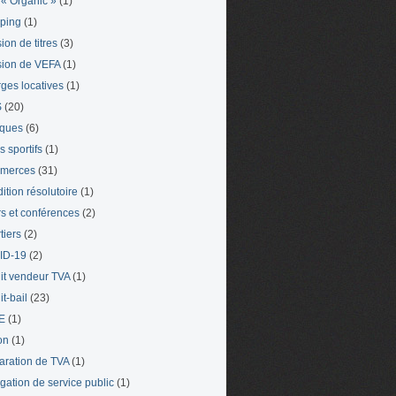
« Organic »
(1)
ping
(1)
ion de titres
(3)
ion de VEFA
(1)
ges locatives
(1)
S
(20)
iques
(6)
s sportifs
(1)
merces
(31)
ition résolutoire
(1)
s et conférences
(2)
tiers
(2)
ID-19
(2)
it vendeur TVA
(1)
t-bail
(23)
E
(1)
on
(1)
aration de TVA
(1)
gation de service public
(1)