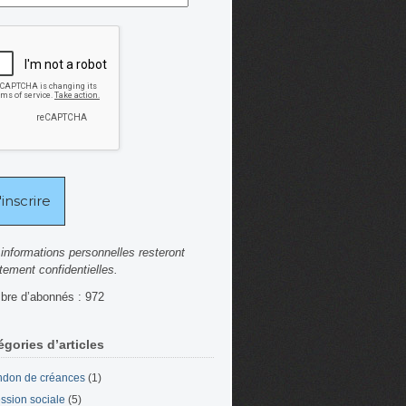
informations personnelles resteront
ctement confidentielles.
re d’abonnés : 972
égories d’articles
don de créances
(1)
ssion sociale
(5)