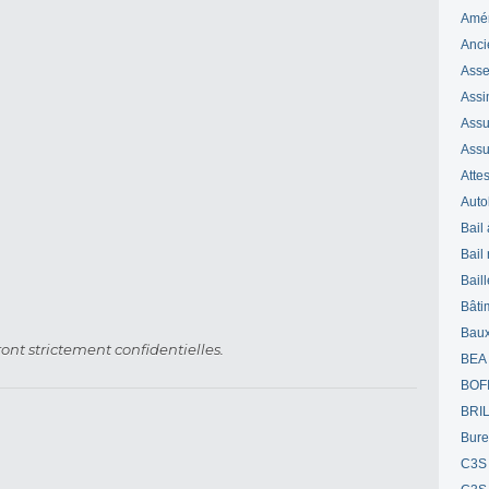
Amé
Anci
Ass
Assi
Assuj
Assu
Attes
Auto
Bail
Bail
Bail
Bâti
Bau
ont strictement confidentielles.
BEA
BOF
BRI
Bur
C3S