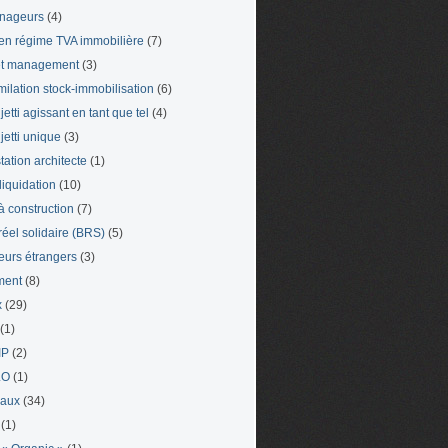
nageurs
(4)
en régime TVA immobilière
(7)
et management
(3)
milation stock-immobilisation
(6)
etti agissant en tant que tel
(4)
jetti unique
(3)
tation architecte
(1)
liquidation
(10)
 à construction
(7)
 réel solidaire (BRS)
(5)
leurs étrangers
(3)
ment
(8)
x
(29)
(1)
IP
(2)
LO
(1)
eaux
(34)
(1)