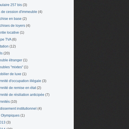
ulaire 257 bis
(3)
s de cession d'immeuble
(4)
chise en base
(2)
chises de loyers
(4)
ntie locative
(1)
pe TVA
(6)
tation
(12)
ls
(20)
uble étranger
(1)
ubles "mixtes"
(1)
bilier de luxe
(1)
mnité d'occupation illégale
(3)
mnité de remise en état
(2)
mnité de résiliation anticipée
(7)
mnités
(10)
stissement institutionnel
(4)
 Olympiques
(1)
013
(3)