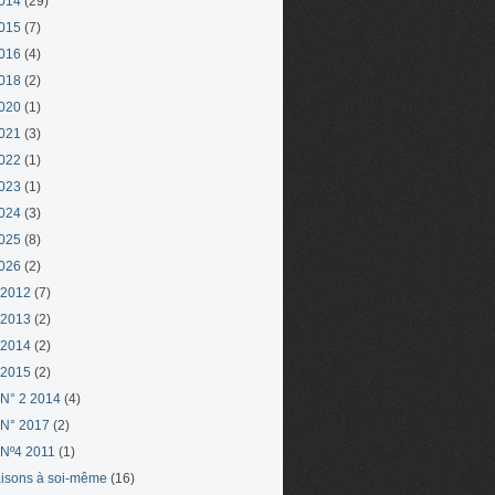
014
(29)
015
(7)
016
(4)
018
(2)
020
(1)
021
(3)
022
(1)
023
(1)
024
(3)
025
(8)
026
(2)
 2012
(7)
 2013
(2)
 2014
(2)
 2015
(2)
N° 2 2014
(4)
N° 2017
(2)
Nº4 2011
(1)
aisons à soi-même
(16)