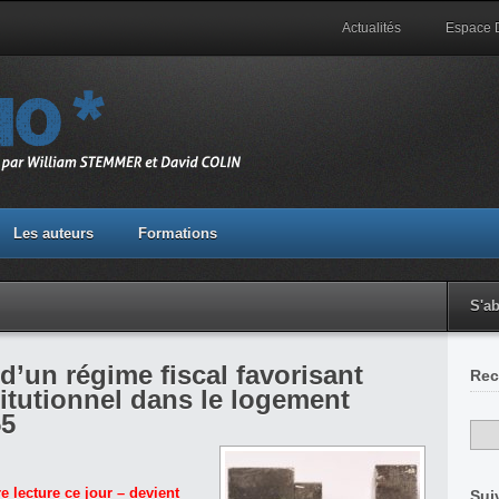
Actualités
Espace
Les auteurs
Formations
S'a
d’un régime fiscal favorisant
Rec
titutionnel dans le logement
55
e lecture ce jour – devient
Sui