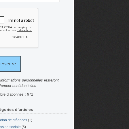
informations personnelles resteront
ctement confidentielles.
re d’abonnés : 972
égories d’articles
don de créances
(1)
ssion sociale
(5)