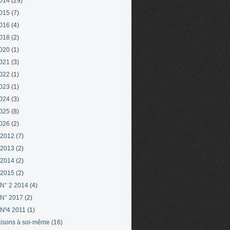
014
(29)
015
(7)
016
(4)
018
(2)
020
(1)
021
(3)
022
(1)
023
(1)
024
(3)
025
(8)
026
(2)
 2012
(7)
 2013
(2)
 2014
(2)
 2015
(2)
N° 2 2014
(4)
N° 2017
(2)
Nº4 2011
(1)
aisons à soi-même
(16)