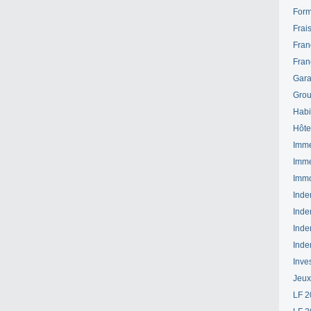
Form
Frai
Fran
Fran
Gara
Grou
Habi
Hôte
Imme
Imme
Immo
Inde
Inde
Inde
Inde
Inve
Jeux
LF 2