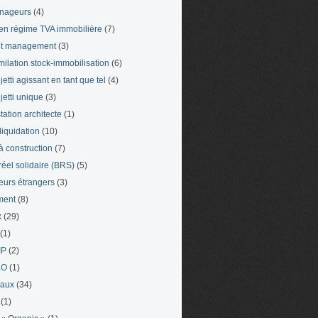
nageurs
(4)
en régime TVA immobilière
(7)
et management
(3)
milation stock-immobilisation
(6)
etti agissant en tant que tel
(4)
jetti unique
(3)
tation architecte
(1)
liquidation
(10)
 à construction
(7)
 réel solidaire (BRS)
(5)
leurs étrangers
(3)
ment
(8)
x
(29)
(1)
IP
(2)
LO
(1)
eaux
(34)
(1)