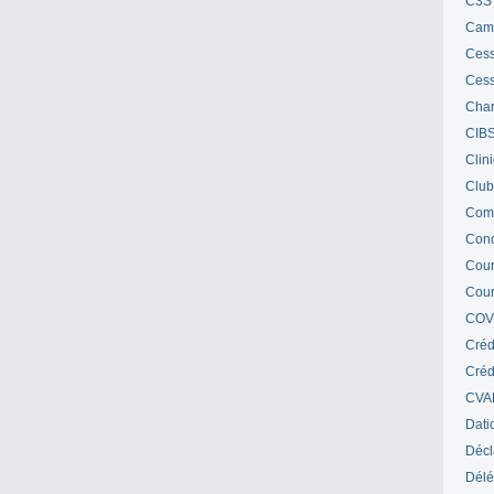
C3S 
Cam
Cess
Cess
Char
CIB
Clin
Club
Com
Cond
Cour
Cour
COV
Créd
Crédi
CVA
Dati
Décl
Délé