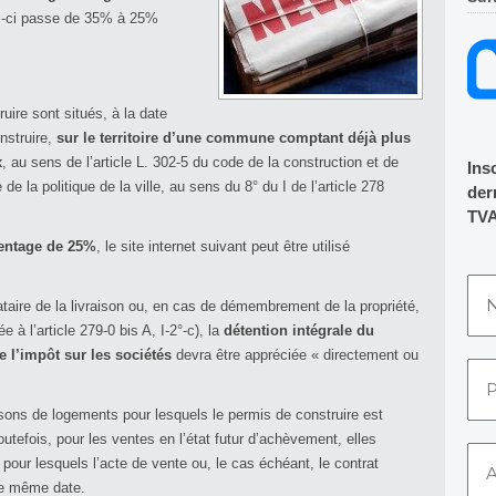
ui-ci passe de 35% à 25%
uire sont situés, à la date
nstruire,
sur le territoire d’une commune comptant déjà plus
x
, au sens de l’article L. 302-5 du code de la construction et de
Ins
e de la politique de la ville, au sens du 8° du I de l’article 278
dern
TVA
entage de 25%
, le site internet suivant peut être utilisé
taire de la livraison ou, en cas de démembrement de la propriété,
e à l’article 279-0 bis A, I-2°-c), la
détention intégrale du
 l’impôt sur les sociétés
devra être appréciée « directement ou
isons de logements pour lesquels le permis de construire est
utefois, pour les ventes en l’état futur d’achèvement, elles
pour lesquels l’acte de vente ou, le cas échéant, le contrat
tte même date.