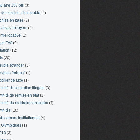
ulaire 257 bis
(3)
s de cession d'immeuble
(4)
chise en base
(2)
chises de loyers
(4)
ntie locative
(1)
pe TVA
(6)
tation
(12)
ls
(20)
uble étranger
(1)
ubles "mixtes"
(1)
bilier de luxe
(1)
mnité d'occupation illégale
(3)
mnité de remise en état
(2)
mnité de résiliation anticipée
(7)
mnités
(10)
stissement institutionnel
(4)
 Olympiques
(1)
013
(3)