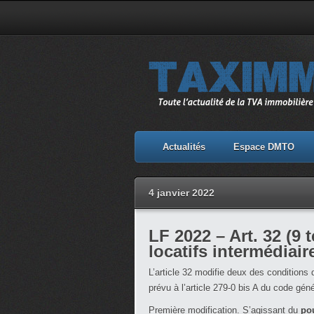
Actualités
Espace DMTO
4 janvier 2022
LF 2022 – Art. 32 (9
locatifs intermédia
L’article 32 modifie deux des conditions
prévu à l’article 279-0 bis A du code gén
Première modification. S’agissant du
po