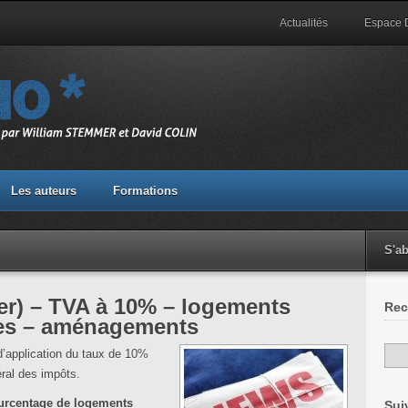
Actualités
Espace
Les auteurs
Formations
S'a
 ter) – TVA à 10% – logements
Rec
ires – aménagements
 d’application du taux de 10%
éral des impôts.
urcentage de logements
Sui