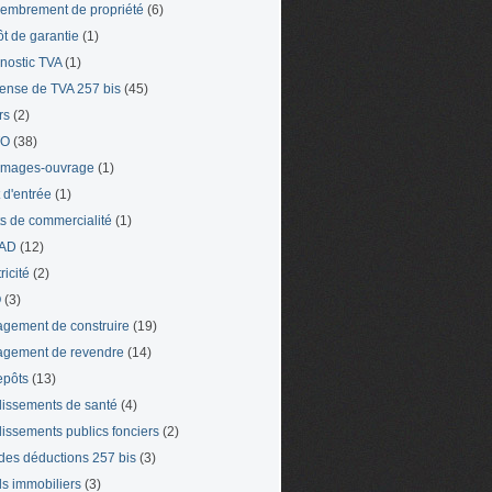
mbrement de propriété
(6)
t de garantie
(1)
nostic TVA
(1)
ense de TVA 257 bis
(45)
rs
(2)
TO
(38)
mages-ouvrage
(1)
t d'entrée
(1)
ts de commercialité
(1)
AD
(12)
ricité
(2)
O
(3)
gement de construire
(19)
gement de revendre
(14)
epôts
(13)
lissements de santé
(4)
lissements publics fonciers
(2)
 des déductions 257 bis
(3)
s immobiliers
(3)