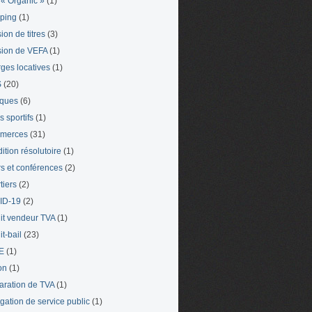
« Organic »
(1)
ping
(1)
ion de titres
(3)
ion de VEFA
(1)
ges locatives
(1)
S
(20)
iques
(6)
s sportifs
(1)
merces
(31)
ition résolutoire
(1)
s et conférences
(2)
tiers
(2)
ID-19
(2)
it vendeur TVA
(1)
t-bail
(23)
E
(1)
on
(1)
aration de TVA
(1)
gation de service public
(1)