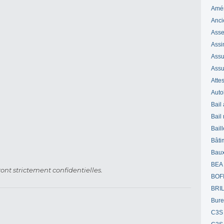
Amé
Anci
Ass
Assi
Assuj
Assu
Attes
Auto
Bail
Bail
Bail
Bâti
Bau
BEA
ont strictement confidentielles.
BOF
BRI
Bur
C3S