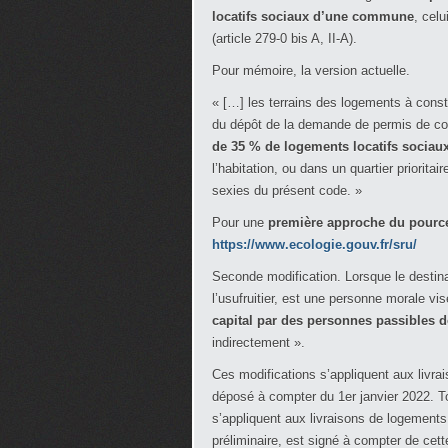
locatifs sociaux d’une commune
, cel
(article 279-0 bis A, II-A).
Pour mémoire, la version actuelle.
« […] les terrains des logements à constr
du dépôt de la demande de permis de co
de 35 % de logements locatifs sociau
l’habitation, ou dans un quartier prioritair
sexies du présent code. »
Pour une
première approche du pourc
https://www.ecologie.gouv.fr/sru/
Seconde modification. Lorsque le destina
l’usufruitier, est une personne morale visé
capital par des personnes passibles de
indirectement ».
Ces modifications s’appliquent aux livra
déposé à compter du 1er janvier 2022. To
s’appliquent aux livraisons de logements 
préliminaire, est signé à compter de ce