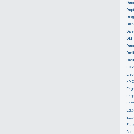
Déme
Dépô
Diag
Disp
Dive
DM
Dom
Droi
Droi
EHP
Elect
EM
Enga
Enga
Entr
Etab
Etab
Etat
Fond