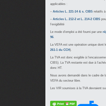
applicables :
–
Articles L. 221-14 & s. CIBS
relatifs à
–
Articles L. 212-2 et L. 214-2 CIBS
pour
l’exigibilité
Le mode d’emploi a été fourni par une
ré
96
.
La VEFA est une opération unique dont le
261-1 du CCH
).
La TVA est donc exigible à l’encaissemen
CIBS). La TVA restante est due à l’achè
donc HT.
Nous avons demandé dans le cadre de la 
VEFA du secteur libre.
Les VIR soumises à la TVA devraient su