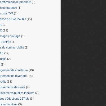
mbrement de propriété
(6)
t de garantie
(1)
nostic TVA
(1)
ense de TVA 257 bis
(45)
rs
(2)
TO
(38)
mages-ouvrage
(1)
t d'entrée
(1)
ts de commercialité
(1)
AD
(12)
ricité
(2)
O
(3)
gement de construire
(19)
gement de revendre
(14)
epôts
(13)
lissements de santé
(4)
lissements publics fonciers
(2)
 des déductions 257 bis
(3)
s immobiliers
(3)