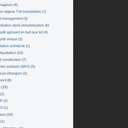
nageurs
(4)
en régime TVA immobilière
(7)
et management
(3)
milation stock-immobilisation
(6)
etti agissant en tant que tel
(4)
jetti unique
(3)
tation architecte
(1)
liquidation
(10)
 à construction
(7)
 réel solidaire (BRS)
(5)
leurs étrangers
(3)
ment
(8)
x
(29)
(1)
IP
(2)
LO
(1)
eaux
(34)
(1)