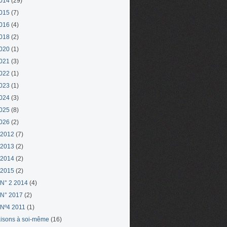
014
(29)
015
(7)
016
(4)
018
(2)
020
(1)
021
(3)
022
(1)
023
(1)
024
(3)
025
(8)
026
(2)
 2012
(7)
 2013
(2)
 2014
(2)
 2015
(2)
N° 2 2014
(4)
N° 2017
(2)
Nº4 2011
(1)
aisons à soi-même
(16)