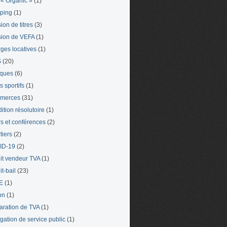
« Organic »
(1)
ping
(1)
ion de titres
(3)
ion de VEFA
(1)
ges locatives
(1)
S
(20)
iques
(6)
s sportifs
(1)
merces
(31)
ition résolutoire
(1)
s et conférences
(2)
tiers
(2)
ID-19
(2)
it vendeur TVA
(1)
t-bail
(23)
E
(1)
on
(1)
aration de TVA
(1)
gation de service public
(1)