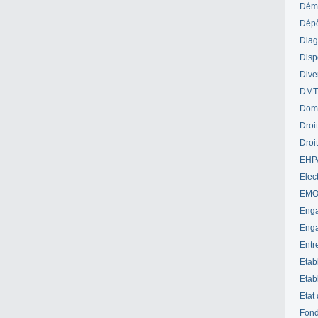
Déme
Dépô
Diag
Disp
Dive
DM
Dom
Droi
Droi
EHP
Elect
EM
Enga
Enga
Entr
Etab
Etab
Etat
Fond