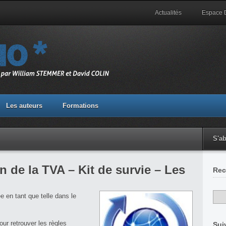
Actualités
Espace
Les auteurs
Formations
S'a
n de la TVA – Kit de survie – Les
Rec
e en tant que telle dans le
our retrouver les règles
Sui