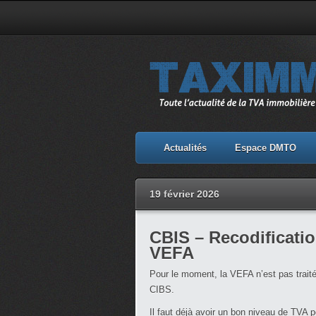
Actualités
Espace DMTO
19 février 2026
CBIS – Recodificatio
VEFA
Pour le moment, la VEFA n’est pas traité
CIBS.
Il faut déjà avoir un bon niveau de TVA p