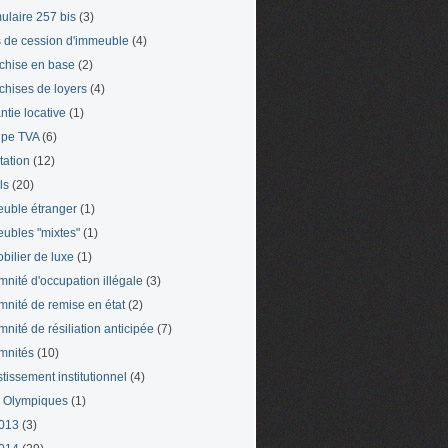
ulaire 257 bis
(3)
s de cession d'immeuble
(4)
chise en base
(2)
chises de loyers
(4)
ntie locative
(1)
pe TVA
(6)
tation
(12)
ls
(20)
uble étranger
(1)
ubles "mixtes"
(1)
bilier de luxe
(1)
mnité d'occupation illégale
(3)
mnité de remise en état
(2)
mnité de résiliation anticipée
(7)
mnités
(10)
stissement institutionnel
(4)
 Olympiques
(1)
013
(3)