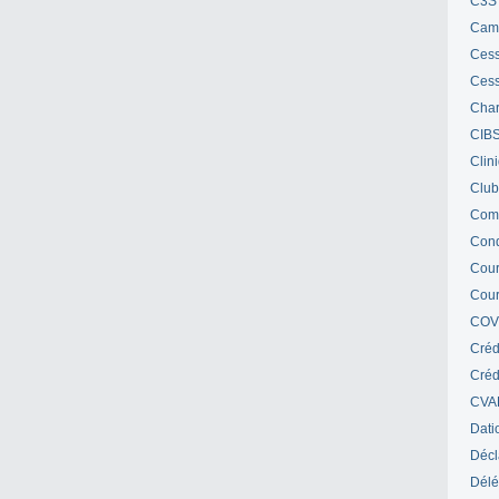
C3S 
Cam
Cess
Cess
Char
CIB
Clin
Club
Com
Cond
Cour
Cour
COV
Créd
Crédi
CVA
Dati
Décl
Délé