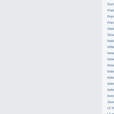
Form
Frai
Fran
Fran
Gara
Grou
Habi
Hôte
Imme
Imme
Immo
Inde
Inde
Inde
Inde
Inve
Jeux
LF 2