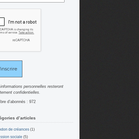
informations personnelles resteront
ctement confidentielles.
re d’abonnés : 972
égories d’articles
don de créances
(1)
ssion sociale
(5)