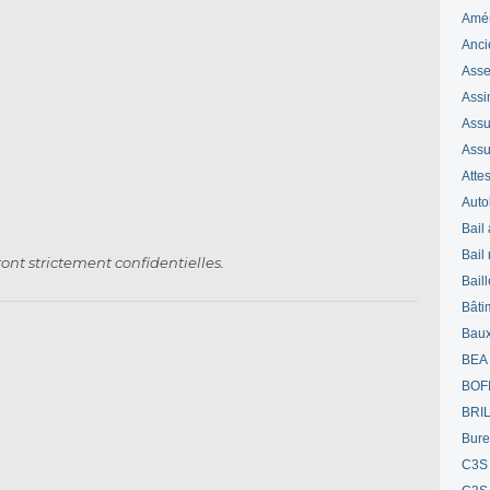
Amé
Anci
Ass
Assi
Assuj
Assu
Attes
Auto
Bail
Bail
ont strictement confidentielles.
Bail
Bâti
Bau
BEA
BOF
BRI
Bur
C3S