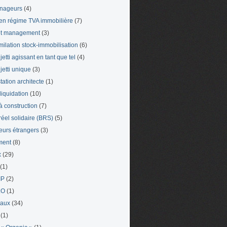
nageurs
(4)
en régime TVA immobilière
(7)
et management
(3)
milation stock-immobilisation
(6)
etti agissant en tant que tel
(4)
jetti unique
(3)
tation architecte
(1)
liquidation
(10)
 à construction
(7)
 réel solidaire (BRS)
(5)
leurs étrangers
(3)
ment
(8)
x
(29)
(1)
IP
(2)
LO
(1)
eaux
(34)
(1)