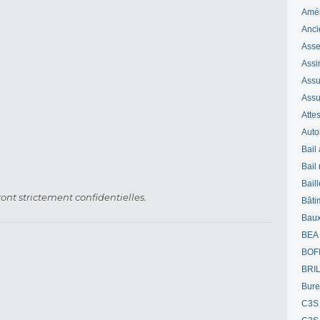
Amé
Anci
Ass
Assi
Assuj
Assu
Attes
Auto
Bail
Bail
Bail
ont strictement confidentielles.
Bâti
Bau
BEA
BOF
BRI
Bur
C3S