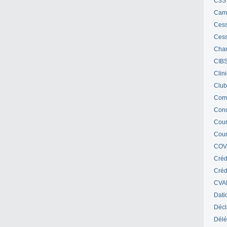
C3S 
Cam
Cess
Cess
Char
CIB
Clin
Club
Com
Cond
Cour
Cour
COV
Créd
Crédi
CVA
Dati
Décl
Délé