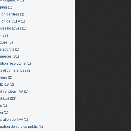
« Organic »
(1)
ping
(1)
ion de titres
(3)
ion de VEFA
(1)
ges locatives
(1)
S
(21)
iques
(6)
s sportifs
(1)
merces
(31)
ition résolutoire
(1)
s et conférences
(2)
tiers
(2)
ID-19
(2)
it vendeur TVA
(1)
t-bail
(23)
E
(1)
on
(1)
aration de TVA
(1)
gation de service public
(1)