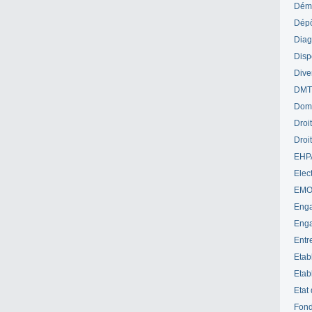
Déme
Dépô
Diag
Disp
Dive
DM
Dom
Droi
Droi
EHP
Elect
EM
Enga
Enga
Entr
Etab
Etab
Etat
Fond