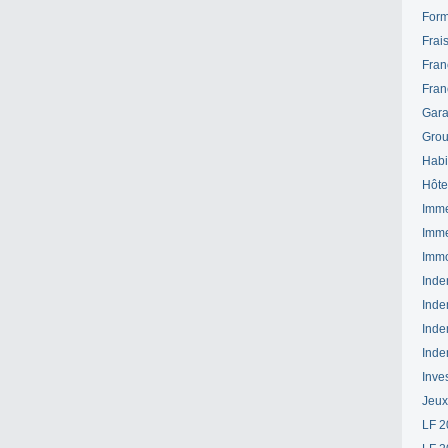
Form
Frai
Fran
Fran
Gara
Grou
Habi
Hôte
Imme
Imme
Immo
Inde
Inde
Inde
Inde
Inve
Jeux
LF 2