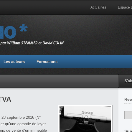
Actualités
Espace
Les auteurs
Formations
S'a
 TVA
Rec
28 septembre 2016 (N°
ler qu’une garantie de loyer
 prix de vente d’un immeuble
Sui