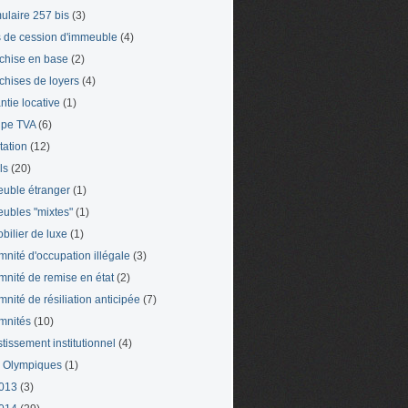
ulaire 257 bis
(3)
s de cession d'immeuble
(4)
chise en base
(2)
chises de loyers
(4)
ntie locative
(1)
pe TVA
(6)
tation
(12)
ls
(20)
uble étranger
(1)
ubles "mixtes"
(1)
bilier de luxe
(1)
mnité d'occupation illégale
(3)
mnité de remise en état
(2)
mnité de résiliation anticipée
(7)
mnités
(10)
stissement institutionnel
(4)
 Olympiques
(1)
013
(3)