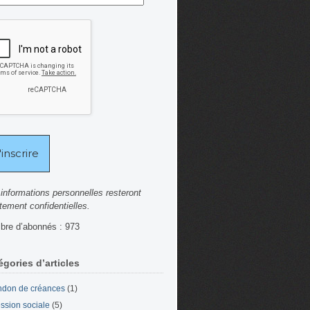
informations personnelles resteront
ctement confidentielles.
re d’abonnés : 973
égories d’articles
don de créances
(1)
ssion sociale
(5)