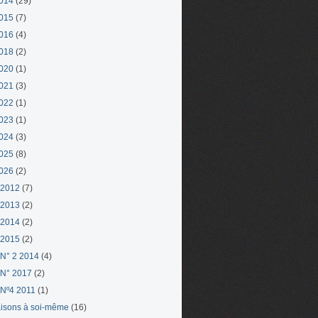
014
(29)
015
(7)
016
(4)
018
(2)
020
(1)
021
(3)
022
(1)
023
(1)
024
(3)
025
(8)
026
(2)
 2012
(7)
 2013
(2)
 2014
(2)
 2015
(2)
N° 2 2014
(4)
N° 2017
(2)
Nº4 2011
(1)
aisons à soi-même
(16)