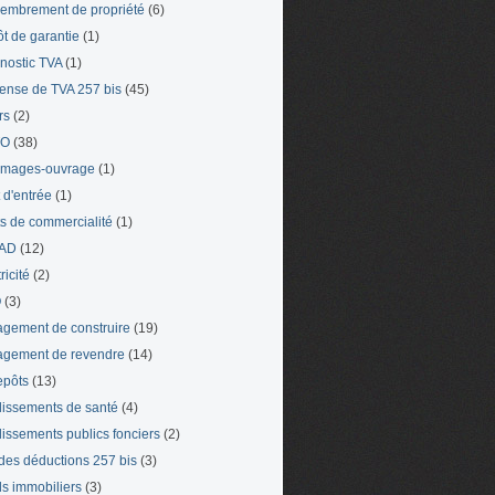
mbrement de propriété
(6)
t de garantie
(1)
nostic TVA
(1)
ense de TVA 257 bis
(45)
rs
(2)
TO
(38)
mages-ouvrage
(1)
t d'entrée
(1)
ts de commercialité
(1)
AD
(12)
ricité
(2)
O
(3)
gement de construire
(19)
gement de revendre
(14)
epôts
(13)
lissements de santé
(4)
lissements publics fonciers
(2)
 des déductions 257 bis
(3)
s immobiliers
(3)