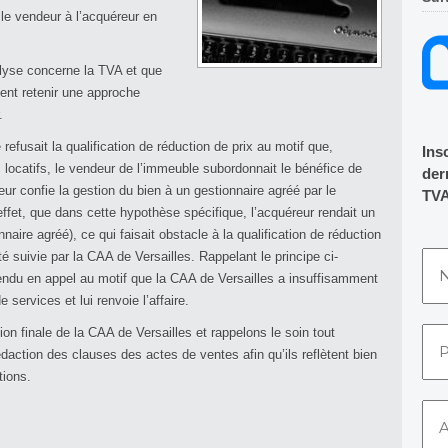
e vendeur à l’acquéreur en
lyse concerne la TVA et que
ent retenir une approche
r.
e refusait la qualification de réduction de prix au motif que,
Ins
 locatifs, le vendeur de l’immeuble subordonnait le bénéfice de
dern
eur confie la gestion du bien à un gestionnaire agréé par le
TVA
effet, que dans cette hypothèse spécifique, l’acquéreur rendait un
nnaire agréé), ce qui faisait obstacle à la qualification de réduction
é suivie par la CAA de Versailles. Rappelant le principe ci-
 rendu en appel au motif que la CAA de Versailles a insuffisamment
 services et lui renvoie l’affaire.
on finale de la CAA de Versailles et rappelons le soin tout
 rédaction des clauses des actes de ventes afin qu’ils reflètent bien
tions.