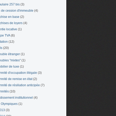
ulaire 257 bis
(3)
s de cession d'immeuble
(4)
chise en base
(2)
chises de loyers
(4)
ntie locative
(1)
pe TVA
(6)
tation
(12)
ls
(20)
uble étranger
(1)
ubles "mixtes"
(1)
bilier de luxe
(1)
mnité d'occupation illégale
(3)
mnité de remise en état
(2)
mnité de résiliation anticipée
(7)
mnités
(10)
stissement institutionnel
(4)
 Olympiques
(1)
013
(3)