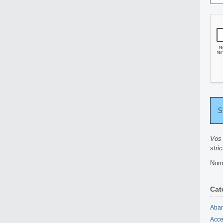
Vos 
stri
Nomb
Cat
Aban
Acce