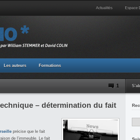
Actualités
Espace
Les auteurs
Formations
1
S'a
echnique – détermination du fait
Rec
seille
précise que le fait
aison de l’immeuble. Le fait
Sui