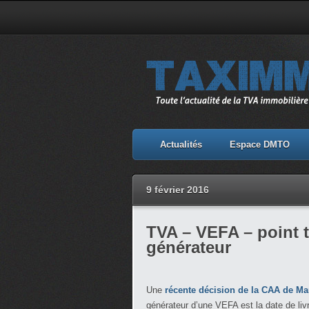
Actualités
Espace DMTO
9 février 2016
TVA – VEFA – point t
générateur
Une
récente décision de la CAA de Mar
générateur d’une VEFA est la date de livr