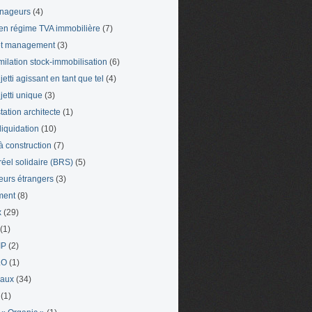
nageurs
(4)
en régime TVA immobilière
(7)
et management
(3)
milation stock-immobilisation
(6)
etti agissant en tant que tel
(4)
jetti unique
(3)
tation architecte
(1)
liquidation
(10)
 à construction
(7)
 réel solidaire (BRS)
(5)
leurs étrangers
(3)
ment
(8)
x
(29)
(1)
IP
(2)
LO
(1)
eaux
(34)
(1)