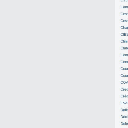
C3S 
Cam
Cess
Cess
Char
CIB
Clin
Club
Com
Cond
Cour
Cour
COV
Créd
Crédi
CVA
Dati
Décl
Délé