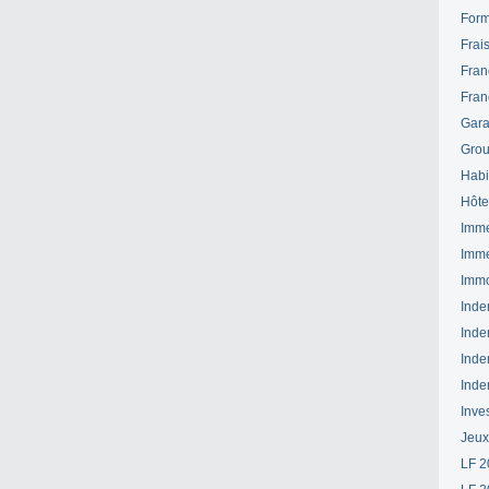
Form
Frai
Fran
Fran
Gara
Grou
Habi
Hôte
Imme
Imme
Immo
Inde
Inde
Inde
Inde
Inve
Jeux
LF 2