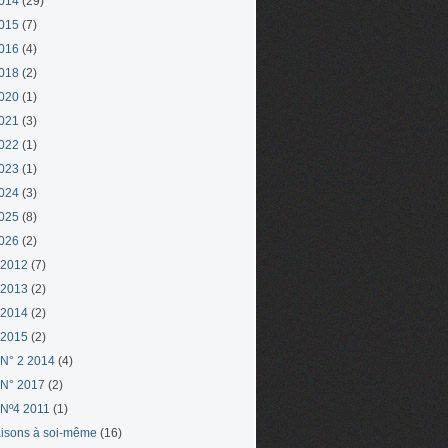
014
(29)
015
(7)
016
(4)
018
(2)
020
(1)
021
(3)
022
(1)
023
(1)
024
(3)
025
(8)
026
(2)
 2012
(7)
 2013
(2)
 2014
(2)
 2015
(2)
N° 2 2014
(4)
N° 2017
(2)
Nº4 2011
(1)
aisons à soi-même
(16)