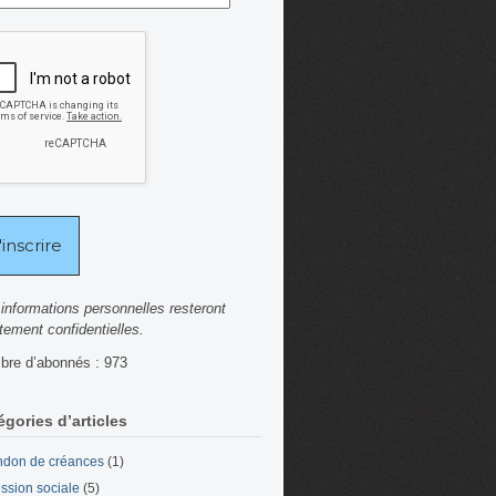
informations personnelles resteront
ctement confidentielles.
re d’abonnés : 973
égories d’articles
don de créances
(1)
ssion sociale
(5)