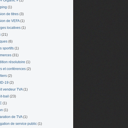
« Organic »
(1)
ping
(1)
ion de titres
(3)
ion de VEFA
(1)
ges locatives
(1)
S
(21)
iques
(6)
s sportifs
(1)
merces
(31)
ition résolutoire
(1)
s et conférences
(2)
tiers
(2)
ID-19
(2)
it vendeur TVA
(1)
t-bail
(23)
E
(1)
on
(1)
aration de TVA
(1)
gation de service public
(1)