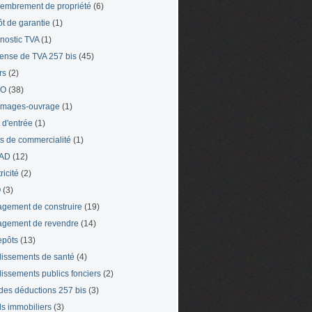
mbrement de propriété
(6)
t de garantie
(1)
nostic TVA
(1)
ense de TVA 257 bis
(45)
rs
(2)
TO
(38)
mages-ouvrage
(1)
t d'entrée
(1)
ts de commercialité
(1)
AD
(12)
ricité
(2)
O
(3)
gement de construire
(19)
gement de revendre
(14)
epôts
(13)
lissements de santé
(4)
lissements publics fonciers
(2)
 des déductions 257 bis
(3)
s immobiliers
(3)