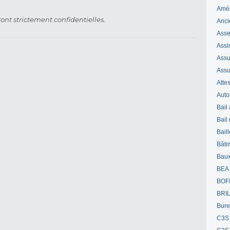
Amé
ont strictement confidentielles.
Anci
Ass
Assi
Assuj
Assu
Attes
Auto
Bail
Bail
Bail
Bâti
Bau
BEA
BOF
BRI
Bur
C3S