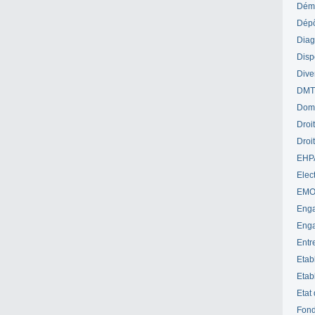
Déme
Dépô
Diag
Disp
Dive
DM
Dom
Droi
Droi
EHP
Elect
EM
Enga
Enga
Entr
Etab
Etab
Etat
Fond