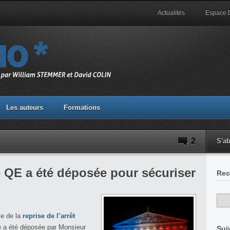
Actualités
Espace
Les auteurs
Formations
2
S'a
 QE a été déposée pour sécuriser
Rec
te de la
reprise de l’arrêt
te a été déposée par Monsieur
Sui