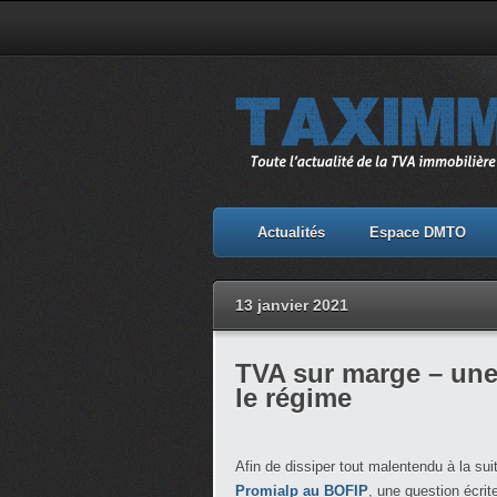
Actualités
Espace DMTO
13 janvier 2021
TVA sur marge – une
le régime
Afin de dissiper tout malentendu à la sui
Promialp au BOFIP
, une question écri