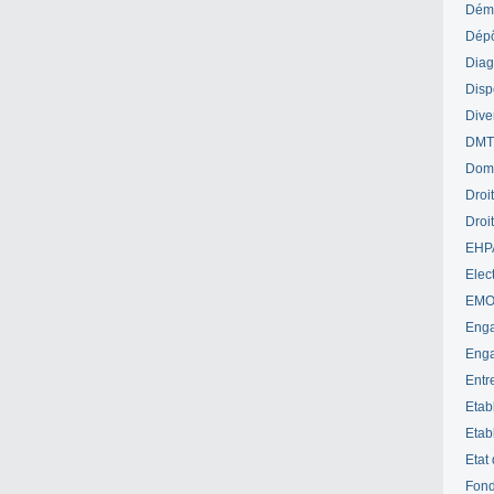
Déme
Dépô
Diag
Disp
Dive
DM
Dom
Droi
Droi
EHP
Elect
EM
Enga
Enga
Entr
Etab
Etab
Etat
Fond