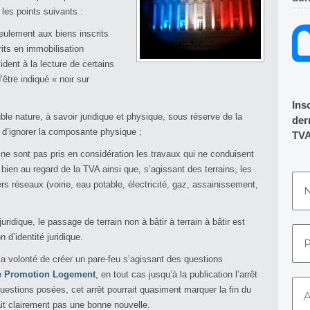
les points suivants :
eulement aux biens inscrits
its en immobilisation
ident à la lecture de certains
tre indiqué « noir sur
Ins
uble nature, à savoir juridique et physique, sous réserve de la
dern
d’ignorer la composante physique ;
TVA
 ne sont pas pris en considération les travaux qui ne conduisent
bien au regard de la TVA ainsi que, s’agissant des terrains, les
rs réseaux (voirie, eau potable, électricité, gaz, assainissement,
idique, le passage de terrain non à bâtir à terrain à bâtir est
 d’identité juridique.
 la volonté de créer un pare-feu s’agissant des questions
de Promotion Logement
, en tout cas jusqu’à la publication l’arrêt
estions posées, cet arrêt pourrait quasiment marquer la fin du
it clairement pas une bonne nouvelle.