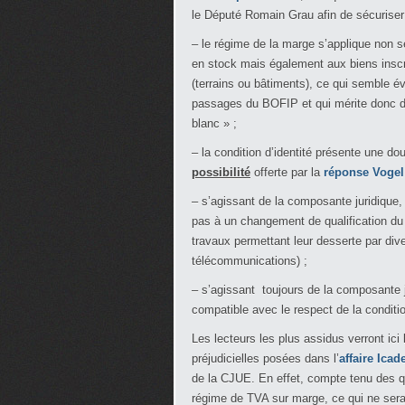
le Député Romain Grau afin de sécuriser 
– le régime de la marge s’applique non s
en stock mais également aux biens inscr
(terrains ou bâtiments), ce qui semble év
passages du BOFIP et qui mérite donc d’ê
blanc » ;
– la condition d’identité présente une do
possibilité
offerte par la
réponse Vogel
– s’agissant de la composante juridique,
pas à un changement de qualification du 
travaux permettant leur desserte par dive
télécommunications) ;
– s’agissant toujours de la composante jur
compatible avec le respect de la condition
Les lecteurs les plus assidus verront ici
préjudicielles posées dans l’
affaire Ica
de la CJUE. En effet, compte tenu des qu
régime de TVA sur marge, ce qui ne sera