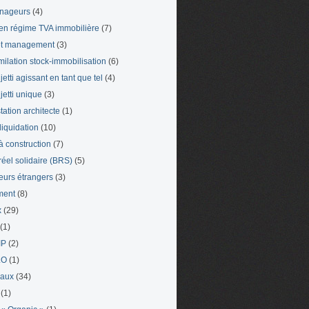
nageurs
(4)
en régime TVA immobilière
(7)
et management
(3)
milation stock-immobilisation
(6)
etti agissant en tant que tel
(4)
jetti unique
(3)
tation architecte
(1)
liquidation
(10)
 à construction
(7)
 réel solidaire (BRS)
(5)
leurs étrangers
(3)
ment
(8)
x
(29)
(1)
IP
(2)
LO
(1)
eaux
(34)
(1)