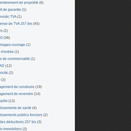
mbrement de propriété
(6)
t de garantie
(1)
nostic TVA
(1)
ense de TVA 257 bis
(45)
rs
(2)
TO
(38)
mages-ouvrage
(1)
t d'entrée
(1)
ts de commercialité
(1)
AD
(12)
ricité
(2)
O
(3)
gement de construire
(19)
gement de revendre
(14)
epôts
(13)
lissements de santé
(4)
lissements publics fonciers
(2)
 des déductions 257 bis
(3)
s immobiliers
(3)