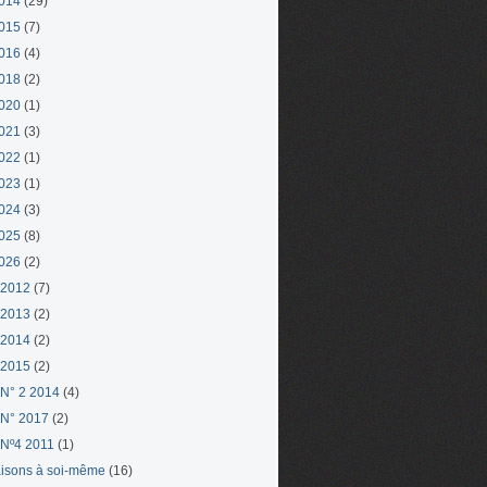
014
(29)
015
(7)
016
(4)
018
(2)
020
(1)
021
(3)
022
(1)
023
(1)
024
(3)
025
(8)
026
(2)
 2012
(7)
 2013
(2)
 2014
(2)
 2015
(2)
N° 2 2014
(4)
N° 2017
(2)
Nº4 2011
(1)
aisons à soi-même
(16)