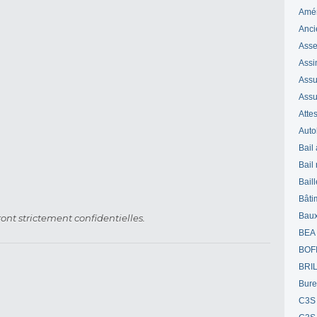
Amé
Anci
Ass
Assi
Assuj
Assu
Attes
Auto
Bail
Bail
Bail
Bâti
Bau
ont strictement confidentielles.
BEA
BOF
BRI
Bur
C3S