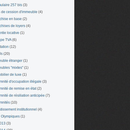
ulaire 257 bis
(3)
s de cession d'immeuble
(4)
chise en base
(2)
chises de loyers
(4)
ntie locative
(1)
pe TVA
(6)
tation
(12)
ls
(20)
uble étranger
(1)
ubles "mixtes"
(1)
bilier de luxe
(1)
mnité d'occupation illégale
(3)
mnité de remise en état
(2)
mnité de résiliation anticipée
(7)
mnités
(10)
stissement institutionnel
(4)
 Olympiques
(1)
013
(3)