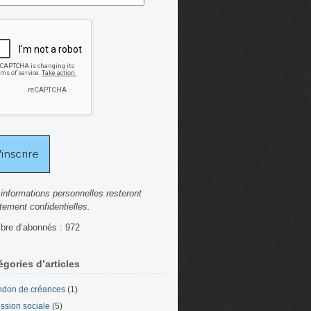
informations personnelles resteront
ctement confidentielles.
re d’abonnés : 972
égories d’articles
don de créances
(1)
ssion sociale
(5)