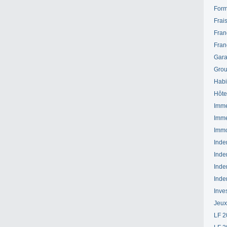
Form
Frai
Fran
Fran
Gara
Grou
Habi
Hôte
Imme
Imme
Immo
Inde
Inde
Inde
Inde
Inve
Jeux
LF 2