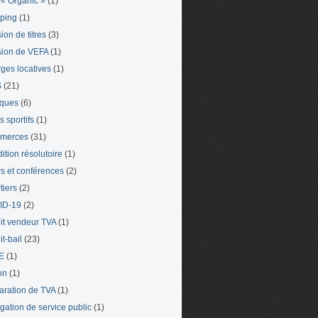
« Organic »
(1)
ping
(1)
ion de titres
(3)
ion de VEFA
(1)
ges locatives
(1)
S
(21)
iques
(6)
s sportifs
(1)
merces
(31)
ition résolutoire
(1)
s et conférences
(2)
tiers
(2)
ID-19
(2)
it vendeur TVA
(1)
t-bail
(23)
E
(1)
on
(1)
aration de TVA
(1)
gation de service public
(1)