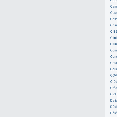
C3S 
Cam
Cess
Cess
Char
CIB
Clin
Club
Com
Cond
Cour
Cour
COV
Créd
Crédi
CVA
Dati
Décl
Délé