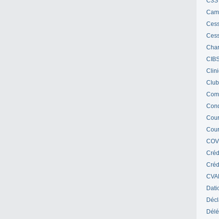
C3S 
Cam
Cess
Cess
Char
CIB
Clin
Club
Com
Cond
Cour
Cour
COV
Créd
Crédi
CVA
Dati
Décl
Délé