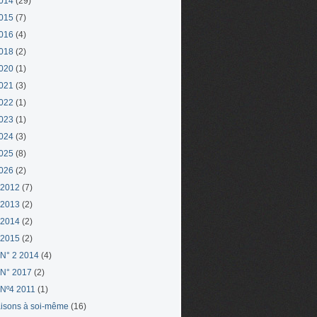
014
(29)
015
(7)
016
(4)
018
(2)
020
(1)
021
(3)
022
(1)
023
(1)
024
(3)
025
(8)
026
(2)
 2012
(7)
 2013
(2)
 2014
(2)
 2015
(2)
N° 2 2014
(4)
N° 2017
(2)
Nº4 2011
(1)
aisons à soi-même
(16)