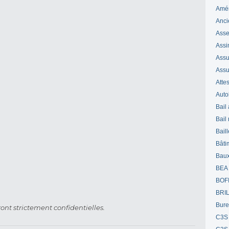
Amé
Anci
Ass
Assi
Assuj
Assu
Attes
Auto
Bail
Bail
Bail
Bâti
Bau
BEA
BOF
BRI
Bur
ont strictement confidentielles.
C3S