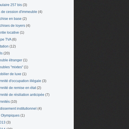
ulaire 257 bis
(3)
s de cession d'immeuble
(4)
chise en base
(2)
chises de loyers
(4)
ntie locative
(1)
pe TVA
(6)
tation
(12)
ls
(20)
uble étranger
(1)
ubles "mixtes"
(1)
bilier de luxe
(1)
mnité d'occupation illégale
(3)
mnité de remise en état
(2)
mnité de résiliation anticipée
(7)
mnités
(10)
stissement institutionnel
(4)
 Olympiques
(1)
013
(3)