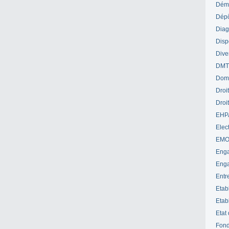
Déme
Dépô
Diag
Disp
Dive
DM
Dom
Droi
Droi
EHP
Elect
EM
Enga
Enga
Entr
Etab
Etab
Etat
Fond