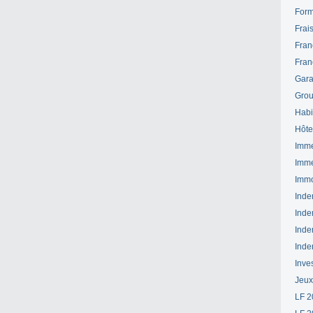
Form
Frai
Fran
Fran
Gara
Grou
Habi
Hôte
Imme
Imme
Immo
Inde
Inde
Inde
Inde
Inve
Jeux
LF 2