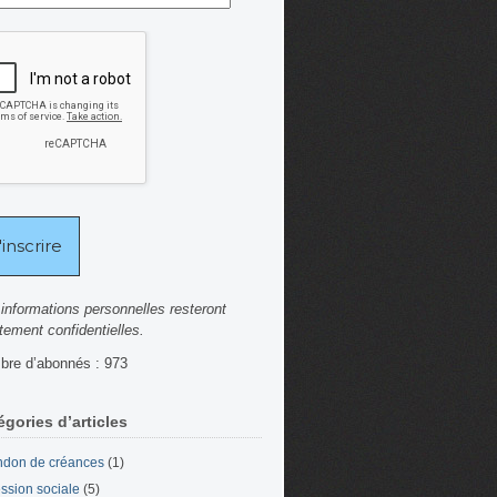
informations personnelles resteront
ctement confidentielles.
re d’abonnés : 973
égories d’articles
don de créances
(1)
ssion sociale
(5)