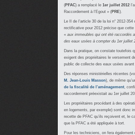
(
PFAC
) a remplacé le
1
er
juillet 2012
l’a
Raccordement à l’Egout » (
PRE
).
Le II de l’article 30 de la loi n° 2012-3
rectificative pour 2012 précise que cette 
«
aux immeubles qui ont été raccordés au
des eaux usées à compter du 1
er
juillet
Dans la pratique, on constate toutefois qu
exigent des propriétaires le versement 
public de collecte des eaux usées avant 
Des réponses ministérielles récentes (v
M. Jean-Louis Masson
), de même qu’
de la fiscalité de l’aménagement
, conf
raccordement préexistait au 1
er
juillet 2
Les propriétaires procédant à des opér
en logements, par exemple) sont donc invi
recette de PFAC qu’ils reçoivent et, le ca
que la PFAC a été appliquée à tort.
Pour les techniciens, on fera également 