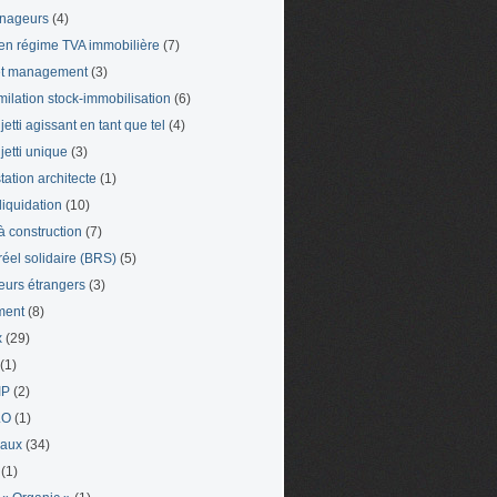
nageurs
(4)
en régime TVA immobilière
(7)
et management
(3)
milation stock-immobilisation
(6)
etti agissant en tant que tel
(4)
jetti unique
(3)
tation architecte
(1)
liquidation
(10)
 à construction
(7)
 réel solidaire (BRS)
(5)
leurs étrangers
(3)
ment
(8)
x
(29)
(1)
IP
(2)
LO
(1)
eaux
(34)
(1)