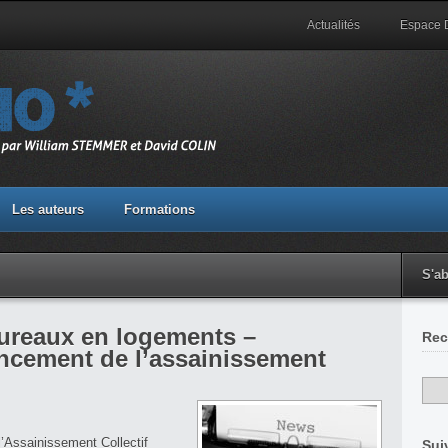
Actualités
Espace
Les auteurs
Formations
S'a
ureaux en logements –
Rec
ancement de l’assainissement
l’Assainissement Collectif
Sui