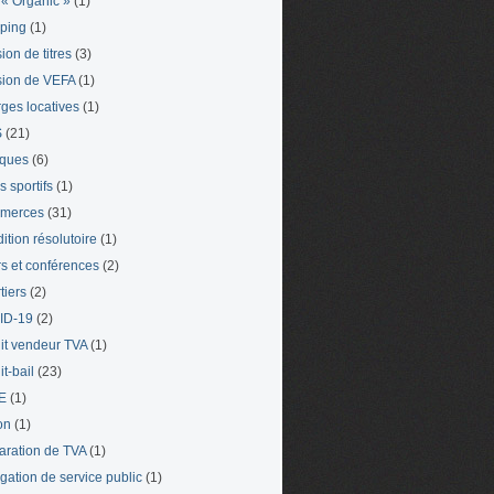
« Organic »
(1)
ping
(1)
ion de titres
(3)
ion de VEFA
(1)
ges locatives
(1)
S
(21)
iques
(6)
s sportifs
(1)
merces
(31)
ition résolutoire
(1)
s et conférences
(2)
tiers
(2)
ID-19
(2)
it vendeur TVA
(1)
t-bail
(23)
E
(1)
on
(1)
aration de TVA
(1)
gation de service public
(1)