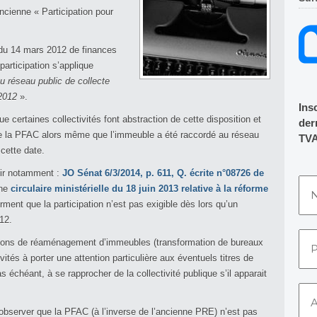
ncienne « Participation pour
54 du 14 mars 2012 de finances
participation s’applique
 réseau public de collecte
 2012
».
Ins
e certaines collectivités font abstraction de cette disposition et
dern
de la PFAC alors même que l’immeuble a été raccordé au réseau
TVA
cette date.
oir notamment :
JO Sénat 6/3/2014, p. 611, Q. écrite n°08726 de
une
circulaire ministérielle du 18 juin 2013 relative à la réforme
irment que la participation n’est pas exigible dès lors qu’un
012.
ations de réaménagement d’immeubles (transformation de bureaux
tés à porter une attention particulière aux éventuels titres de
s échéant, à se rapprocher de la collectivité publique s’il apparait
observer que la PFAC (à l’inverse de l’ancienne PRE) n’est pas