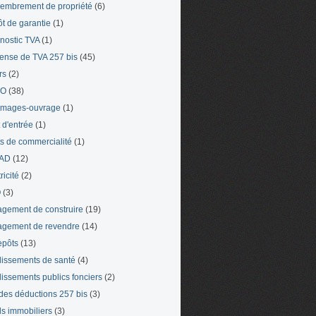
mbrement de propriété
(6)
t de garantie
(1)
nostic TVA
(1)
ense de TVA 257 bis
(45)
rs
(2)
TO
(38)
mages-ouvrage
(1)
t d'entrée
(1)
ts de commercialité
(1)
AD
(12)
ricité
(2)
O
(3)
gement de construire
(19)
gement de revendre
(14)
epôts
(13)
lissements de santé
(4)
lissements publics fonciers
(2)
 des déductions 257 bis
(3)
s immobiliers
(3)