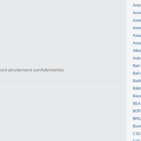
Amé
Anci
Ass
Assi
Assuj
Assu
Attes
Auto
Bail
ont strictement confidentielles.
Bail
Bail
Bâti
Bau
BEA
BOF
BRI
Bur
C3S