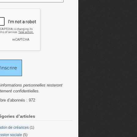
informations personnelles resteront
ctement confidentielles.
re d’abonnés : 972
égories d’articles
don de créances
(1)
ssion sociale
(5)