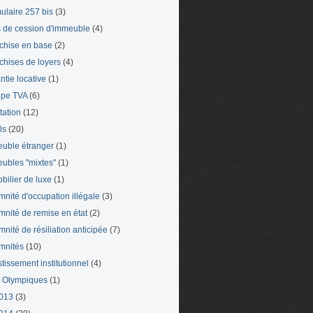
ulaire 257 bis
(3)
s de cession d'immeuble
(4)
chise en base
(2)
chises de loyers
(4)
ntie locative
(1)
pe TVA
(6)
tation
(12)
ls
(20)
uble étranger
(1)
ubles "mixtes"
(1)
bilier de luxe
(1)
mnité d'occupation illégale
(3)
mnité de remise en état
(2)
mnité de résiliation anticipée
(7)
mnités
(10)
stissement institutionnel
(4)
 Olympiques
(1)
013
(3)