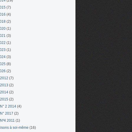
014
(29)
015
(7)
016
(4)
018
(2)
020
(1)
021
(3)
022
(1)
023
(1)
024
(3)
025
(8)
026
(2)
 2012
(7)
 2013
(2)
 2014
(2)
 2015
(2)
N° 2 2014
(4)
N° 2017
(2)
Nº4 2011
(1)
aisons à soi-même
(16)