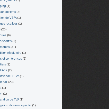
« Organic »
(1)
ping
(1)
ion de titres
(3)
ion de VEFA
(1)
ges locatives
(1)
S
(20)
iques
(6)
s sportifs
(1)
merces
(31)
ition résolutoire
(1)
s et conférences
(2)
tiers
(2)
ID-19
(2)
it vendeur TVA
(1)
t-bail
(23)
E
(1)
on
(1)
aration de TVA
(1)
gation de service public
(1)