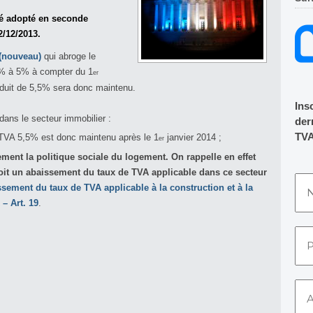
été adopté en seconde
2/12/2013.
 (nouveau)
qui abroge le
5% à 5% à compter du 1
er
réduit de 5,5% sera donc maintenu.
Ins
ans le secteur immobilier :
dern
TVA
 TVA 5,5% est donc maintenu après le 1
janvier 2014 ;
er
ement l
a politique sociale du logement. On rappelle en effet
voit un abaissement du taux de TVA applicable dans ce secteur
sement du taux de TVA applicable à la construction et à la
– Art. 19
.