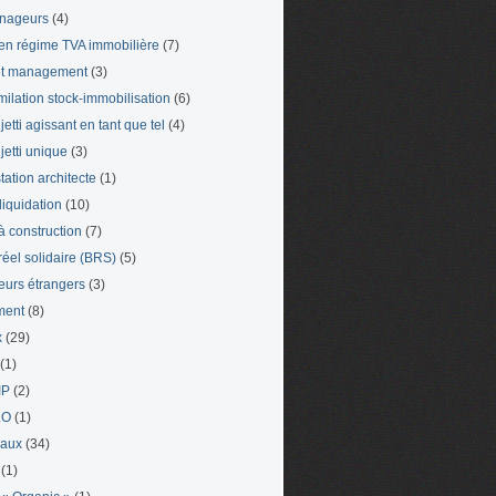
nageurs
(4)
en régime TVA immobilière
(7)
et management
(3)
milation stock-immobilisation
(6)
etti agissant en tant que tel
(4)
jetti unique
(3)
tation architecte
(1)
liquidation
(10)
 à construction
(7)
 réel solidaire (BRS)
(5)
leurs étrangers
(3)
ment
(8)
x
(29)
(1)
IP
(2)
LO
(1)
eaux
(34)
(1)