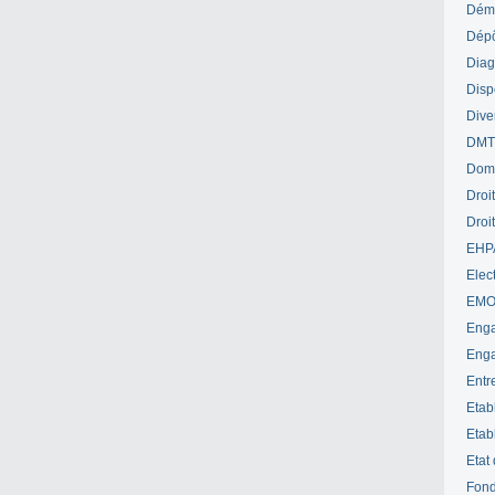
Déme
Dépô
Diag
Disp
Dive
DM
Dom
Droi
Droi
EHP
Elect
EM
Enga
Enga
Entr
Etab
Etab
Etat
Fond