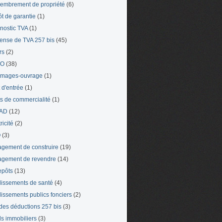
mbrement de propriété
(6)
t de garantie
(1)
nostic TVA
(1)
ense de TVA 257 bis
(45)
rs
(2)
TO
(38)
mages-ouvrage
(1)
t d'entrée
(1)
ts de commercialité
(1)
AD
(12)
ricité
(2)
O
(3)
gement de construire
(19)
gement de revendre
(14)
epôts
(13)
lissements de santé
(4)
lissements publics fonciers
(2)
 des déductions 257 bis
(3)
s immobiliers
(3)