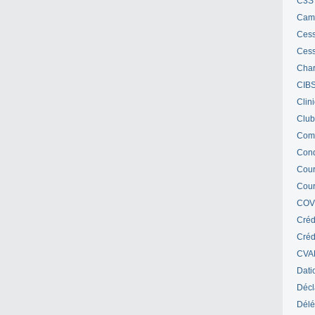
C3S 
Cam
Cess
Cess
Char
CIB
Clin
Club
Com
Cond
Cour
Cour
COV
Créd
Crédi
CVA
Dati
Décl
Délé