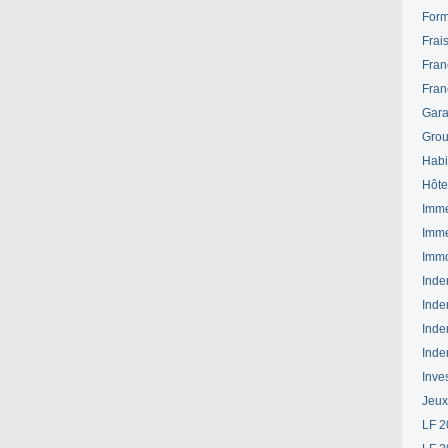
Form
Frai
Fran
Fran
Gara
Grou
Habi
Hôte
Imme
Imme
Immo
Inde
Inde
Inde
Inde
Inve
Jeux
LF 2