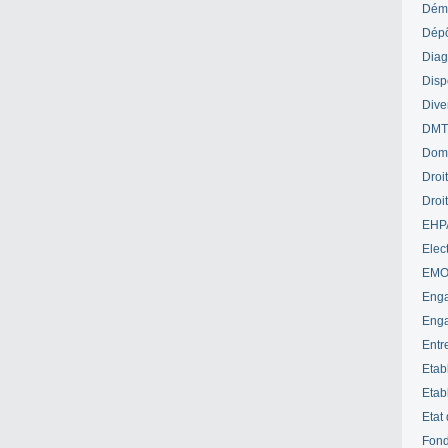
Déme
Dépô
Diag
Disp
Dive
DM
Dom
Droi
Droi
EHP
Elect
EM
Enga
Enga
Entr
Etab
Etab
Etat
Fond