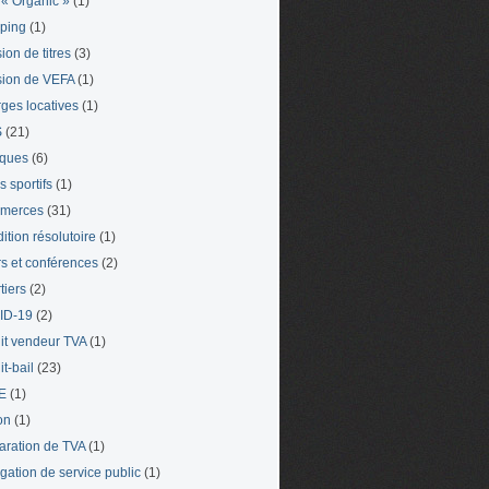
« Organic »
(1)
ping
(1)
ion de titres
(3)
ion de VEFA
(1)
ges locatives
(1)
S
(21)
iques
(6)
s sportifs
(1)
merces
(31)
ition résolutoire
(1)
s et conférences
(2)
tiers
(2)
ID-19
(2)
it vendeur TVA
(1)
t-bail
(23)
E
(1)
on
(1)
aration de TVA
(1)
gation de service public
(1)