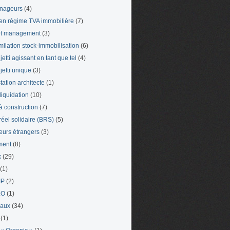
nageurs
(4)
en régime TVA immobilière
(7)
et management
(3)
milation stock-immobilisation
(6)
etti agissant en tant que tel
(4)
jetti unique
(3)
tation architecte
(1)
liquidation
(10)
 à construction
(7)
 réel solidaire (BRS)
(5)
leurs étrangers
(3)
ment
(8)
x
(29)
(1)
IP
(2)
LO
(1)
eaux
(34)
(1)