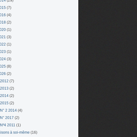
014
(29)
015
(7)
016
(4)
018
(2)
020
(1)
021
(3)
022
(1)
023
(1)
024
(3)
025
(8)
026
(2)
 2012
(7)
 2013
(2)
 2014
(2)
 2015
(2)
N° 2 2014
(4)
N° 2017
(2)
Nº4 2011
(1)
aisons à soi-même
(16)