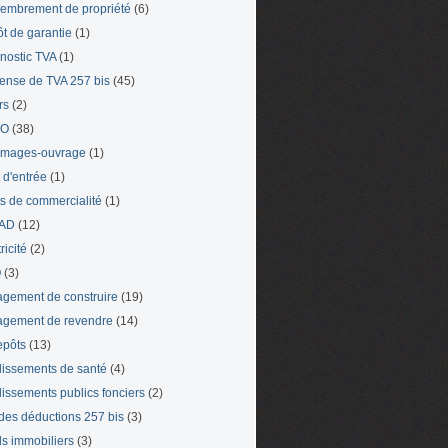
mbrement de propriété
(6)
t de garantie
(1)
nostic TVA
(1)
ense de TVA 257 bis
(45)
rs
(2)
TO
(38)
mages-ouvrage
(1)
t d'entrée
(1)
ts de commercialité
(1)
AD
(12)
ricité
(2)
O
(3)
gement de construire
(19)
gement de revendre
(14)
epôts
(13)
lissements de santé
(4)
lissements publics fonciers
(2)
 des déductions 257 bis
(3)
s immobiliers
(3)