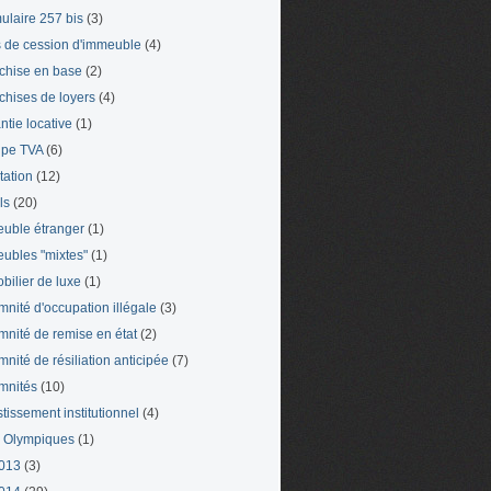
ulaire 257 bis
(3)
s de cession d'immeuble
(4)
chise en base
(2)
chises de loyers
(4)
ntie locative
(1)
pe TVA
(6)
tation
(12)
ls
(20)
uble étranger
(1)
ubles "mixtes"
(1)
bilier de luxe
(1)
mnité d'occupation illégale
(3)
mnité de remise en état
(2)
mnité de résiliation anticipée
(7)
mnités
(10)
stissement institutionnel
(4)
 Olympiques
(1)
013
(3)