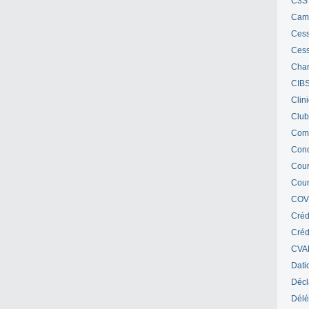
C3S 
Cam
Cess
Cess
Char
CIB
Clin
Club
Com
Cond
Cour
Cour
COV
Créd
Crédi
CVA
Dati
Décl
Délé