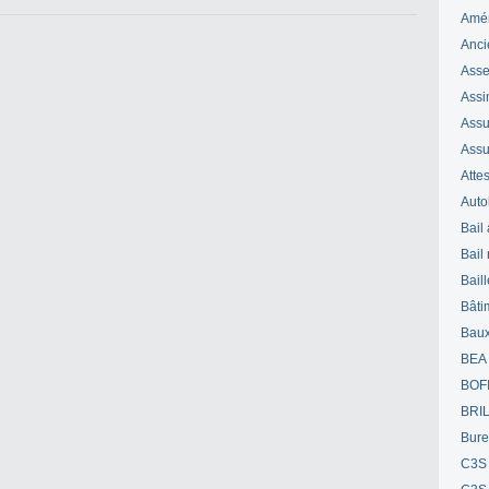
Amé
Anci
Ass
Assi
Assuj
Assu
Attes
Auto
Bail
Bail
Bail
Bâti
Bau
BEA
BOF
BRI
Bur
C3S