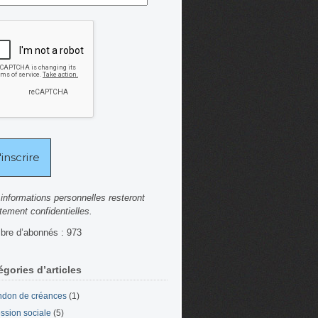
informations personnelles resteront
ctement confidentielles.
re d’abonnés : 973
égories d’articles
don de créances
(1)
ssion sociale
(5)