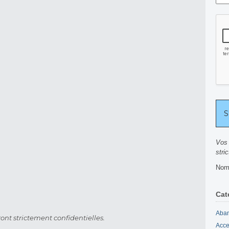
Vos 
stri
Nomb
Cat
Aban
ont strictement confidentielles.
Acce