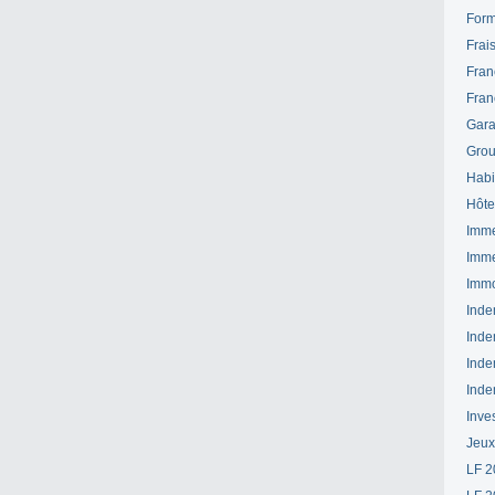
Form
Frai
Fran
Fran
Gara
Grou
Habi
Hôte
Imme
Imme
Immo
Inde
Inde
Inde
Inde
Inve
Jeux
LF 2