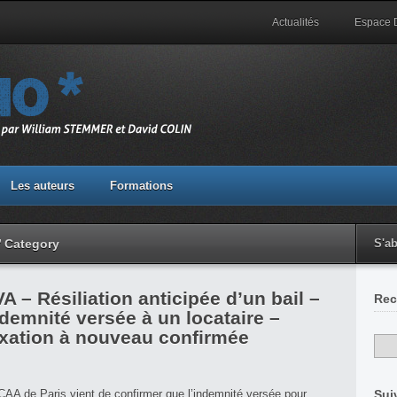
Actualités
Espace
Les auteurs
Formations
’ Category
S'a
A – Résiliation anticipée d’un bail –
Rec
demnité versée à un locataire –
axation à nouveau confirmée
CAA de Paris vient de confirmer que l’indemnité versée pour
Sui