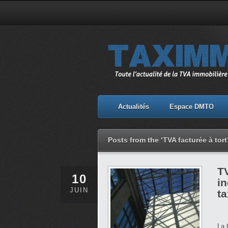
Actualités
Espace DMTO
Posts from the ‘TVA facturée à tort
TV
10
in
JUIN
t
La 