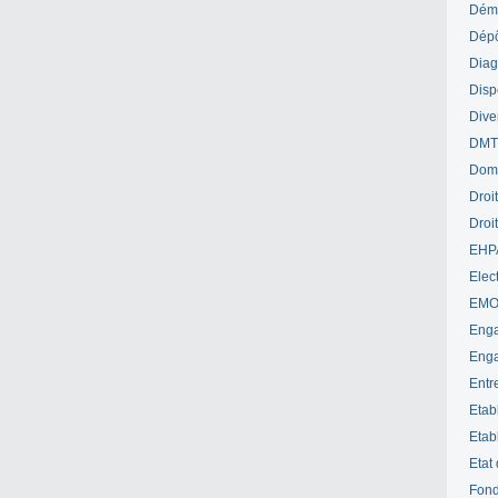
Déme
Dépô
Diag
Disp
Dive
DM
Dom
Droi
Droi
EHP
Elect
EM
Enga
Enga
Entr
Etab
Etab
Etat
Fond