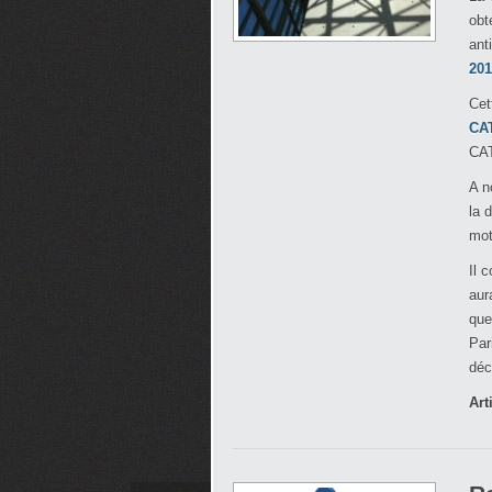
obt
ant
201
Cet
CA
CA
A n
la 
mot
Il 
aur
que
Par
déc
Art