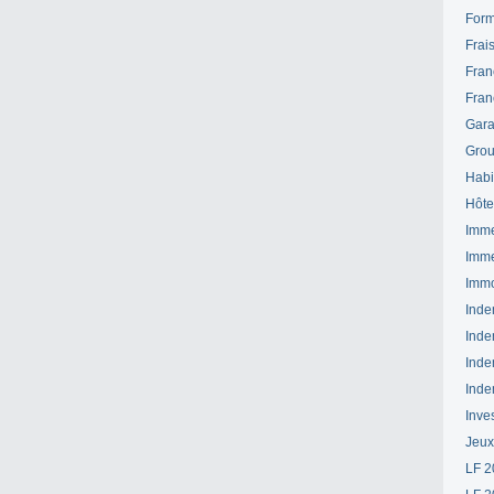
Form
Frai
Fran
Fran
Gara
Grou
Habi
Hôte
Imme
Imme
Immo
Inde
Inde
Inde
Inde
Inve
Jeux
LF 2