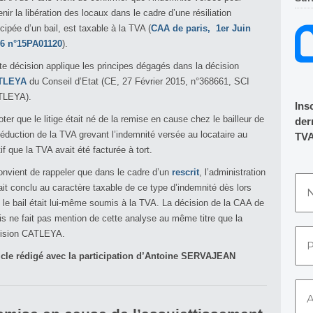
enir la libération des locaux dans le cadre d’une résiliation
icipée d’un bail, est taxable à la TVA (
CAA de paris, 1
er
Juin
6 n°15PA01120
).
te décision applique les principes dégagés dans la décision
TLEYA
du Conseil d’Etat (CE, 27 Février 2015, n°368661, SCI
TLEYA).
Ins
oter que le litige était né de la remise en cause chez le bailleur de
dern
déduction de la TVA grevant l’indemnité versée au locataire au
TVA
if que la TVA avait été facturée à tort.
convient de rappeler que dans le cadre d’un
rescrit
, l’administration
ait conclu au caractère taxable de ce type d’indemnité dès lors
 le bail était lui-même soumis à la TVA. La décision de la CAA de
is ne fait pas mention de cette analyse au même titre que la
ision CATLEYA.
icle rédigé avec la participation d’Antoine SERVAJEAN