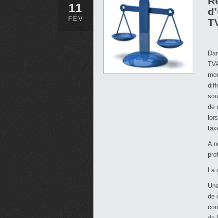
R
11
d’
FÉV
TV
Da
TVA
mon
dif
sou
de 
lor
tax
A n
pro
La 
Une
de 
con
de 