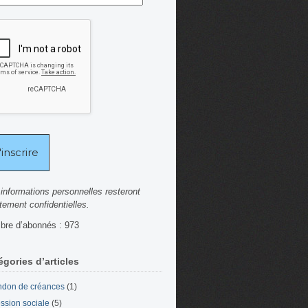
informations personnelles resteront
ctement confidentielles.
re d’abonnés : 973
égories d’articles
don de créances
(1)
ssion sociale
(5)