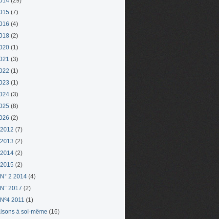
014
(29)
015
(7)
016
(4)
018
(2)
020
(1)
021
(3)
022
(1)
023
(1)
024
(3)
025
(8)
026
(2)
 2012
(7)
 2013
(2)
 2014
(2)
 2015
(2)
N° 2 2014
(4)
N° 2017
(2)
Nº4 2011
(1)
aisons à soi-même
(16)