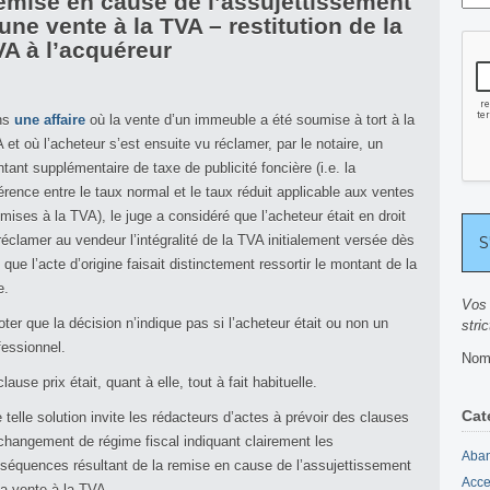
emise en cause de l’assujettissement
une vente à la TVA – restitution de la
A à l’acquéreur
ns
une affaire
où la vente d’un immeuble a été soumise à tort à la
 et où l’acheteur s’est ensuite vu réclamer, par le notaire, un
tant supplémentaire de taxe de publicité foncière (i.e. la
férence entre le taux normal et le taux réduit applicable aux ventes
mises à la TVA), le juge a considéré que l’acheteur était en droit
réclamer au vendeur l’intégralité de la TVA initialement versée dès
s que l’acte d’origine faisait distinctement ressortir le montant de la
e.
Vos 
oter que la décision n’indique pas si l’acheteur était ou non un
stri
fessionnel.
Nomb
clause prix était, quant à elle, tout à fait habituelle.
Cat
 telle solution invite les rédacteurs d’actes à prévoir des clauses
changement de régime fiscal indiquant clairement les
Aban
séquences résultant de la remise en cause de l’assujettissement
Acce
la vente à la TVA.