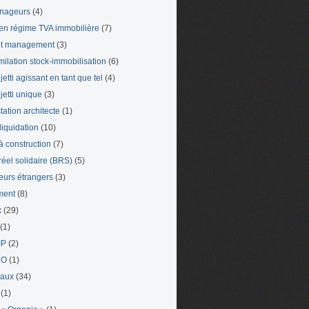
nageurs
(4)
en régime TVA immobilière
(7)
et management
(3)
milation stock-immobilisation
(6)
etti agissant en tant que tel
(4)
jetti unique
(3)
tation architecte
(1)
liquidation
(10)
 à construction
(7)
 réel solidaire (BRS)
(5)
leurs étrangers
(3)
ment
(8)
x
(29)
(1)
IP
(2)
LO
(1)
eaux
(34)
(1)