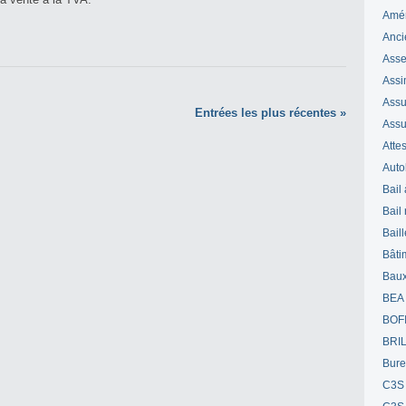
Amé
Anci
Ass
Assi
Assuj
Entrées les plus récentes »
Assu
Attes
Auto
Bail
Bail
Bail
Bâti
Bau
BEA
BOF
BRI
Bur
C3S