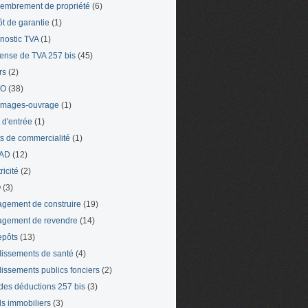
mbrement de propriété
(6)
t de garantie
(1)
nostic TVA
(1)
ense de TVA 257 bis
(45)
rs
(2)
TO
(38)
mages-ouvrage
(1)
t d'entrée
(1)
ts de commercialité
(1)
AD
(12)
ricité
(2)
O
(3)
gement de construire
(19)
gement de revendre
(14)
epôts
(13)
lissements de santé
(4)
lissements publics fonciers
(2)
 des déductions 257 bis
(3)
s immobiliers
(3)