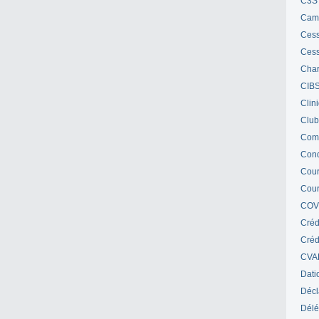
C3S 
Cam
Cess
Cess
Char
CIB
Clin
Club
Com
Cond
Cour
Cour
COV
Créd
Crédi
CVA
Dati
Décl
Délé