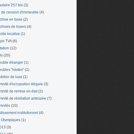
ulaire 257 bis
(3)
s de cession d'immeuble
(4)
chise en base
(2)
chises de loyers
(4)
ntie locative
(1)
pe TVA
(6)
tation
(12)
ls
(20)
uble étranger
(1)
ubles "mixtes"
(1)
bilier de luxe
(1)
mnité d'occupation illégale
(3)
mnité de remise en état
(2)
mnité de résiliation anticipée
(7)
mnités
(10)
stissement institutionnel
(4)
 Olympiques
(1)
013
(3)