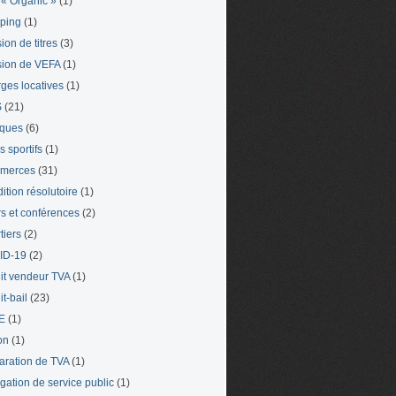
« Organic »
(1)
ping
(1)
ion de titres
(3)
ion de VEFA
(1)
ges locatives
(1)
S
(21)
iques
(6)
s sportifs
(1)
merces
(31)
ition résolutoire
(1)
s et conférences
(2)
tiers
(2)
ID-19
(2)
it vendeur TVA
(1)
t-bail
(23)
E
(1)
on
(1)
aration de TVA
(1)
gation de service public
(1)